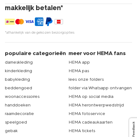
makkelijk betalen*
*afhankelijk van de gekozen bezorgopties
populaire categorieën
meer voor HEMA fans
dameskleding
HEMA app
kinderkleding
HEMA pas
babykleding
lees onze folders
beddengoed
folder via Whatsapp ontvangen
woonaccessoires
HEMA op social media
handdoeken
HEMA herontwerpwedstrijd
raamdecoratie
HEMA fotoservice
speelgoed
HEMA cadeaukaarten
Feedback
gebak
HEMA tickets