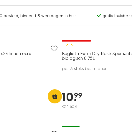
0 besteld, binnen 1-3 werkdagen in huis
gratis thuisbez
6=5
alleen online
8
x24 linnen ecru
Baglietti Extra Dry Rosé Spumant
biologisch 0.75L
per 3 stuks bestelbaar
10
.
99
€
14
.
65
/l
vegan