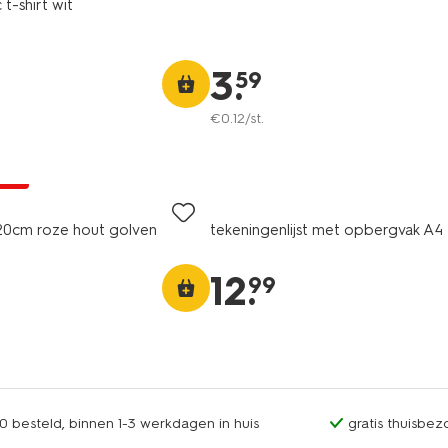
t-shirt wit
3
.
59
€
0
.
12
/st.
jsd
5x20cm roze hout golven
tekeningenlijst met opbergvak A4
12
.
99
0 besteld, binnen 1-3 werkdagen in huis
gratis thuisbez