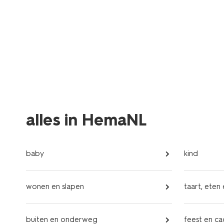
alles in HemaNL
baby
kind
wonen en slapen
taart, eten
buiten en onderweg
feest en c