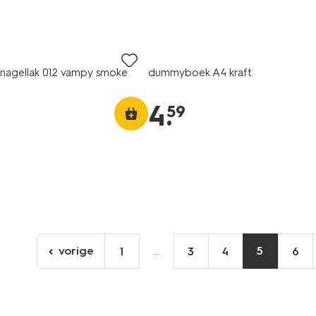
g nagellak 012 vampy smoke
dummyboek A4 kraft
4
.
59
vorige
...
5
1
3
4
6
ga
naar
de
vorige