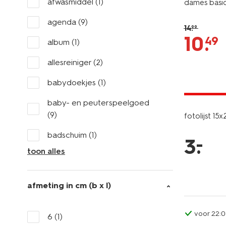
afwasmiddel
(1)
dames basic 
agenda
(9)
14
.
99
10
.
49
album
(1)
allesreiniger
(2)
babydoekjes
(1)
laag gepri
baby- en peuterspeelgoed
(9)
fotolijst 1
badschuim
(1)
–
3
.
toon alles
afmeting in cm (b x l)
voor 22:0
6
(1)