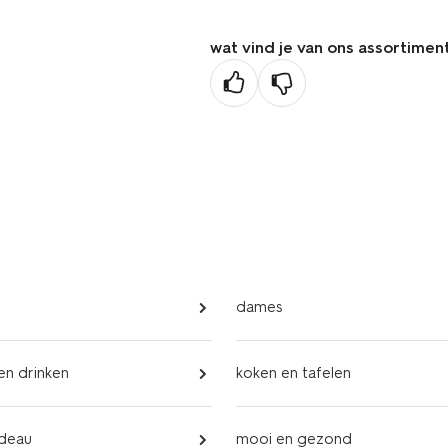
pagina
wat vind je van ons assortimen
dames
 en drinken
koken en tafelen
adeau
mooi en gezond