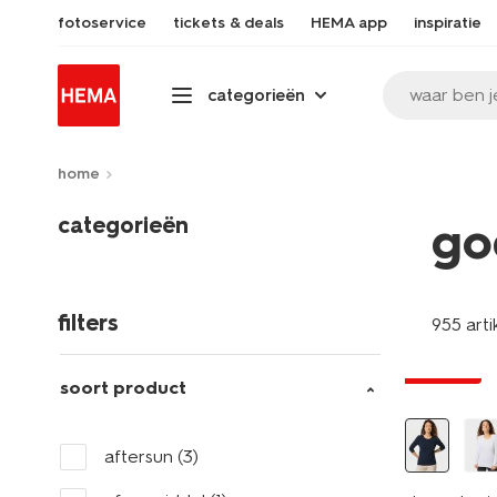
fotoservice
tickets & deals
HEMA app
inspiratie
waar ben j
categorieën
home
categorieën
go
filters
955 arti
essential
korting
soort product
aftersun
(3)