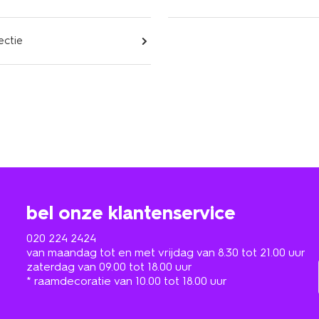
ectie
bel onze klantenservice
020 224 2424
van maandag tot en met vrijdag van 8.30 tot 21.00 uur
zaterdag van 09.00 tot 18.00 uur
* raamdecoratie van 10.00 tot 18.00 uur