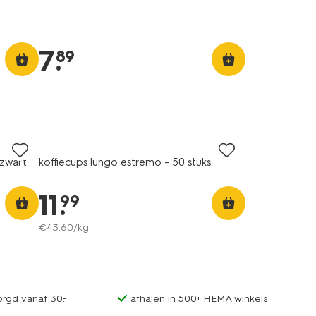
7
.
89
 zwart
koffiecups lungo estremo - 50 stuks
11
.
99
€
43
.
60
/kg
orgd vanaf 30.-
afhalen in 500+ HEMA winkels