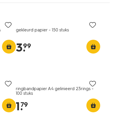
s
gekleurd papier - 150 stuks
3
.
99
ringbandpapier A4 gelinieerd 23rings -
100 stuks
1
.
79