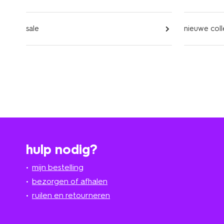
sale
nieuwe coll
hulp nodig?
mijn bestelling
bezorgen of afhalen
ruilen en retourneren