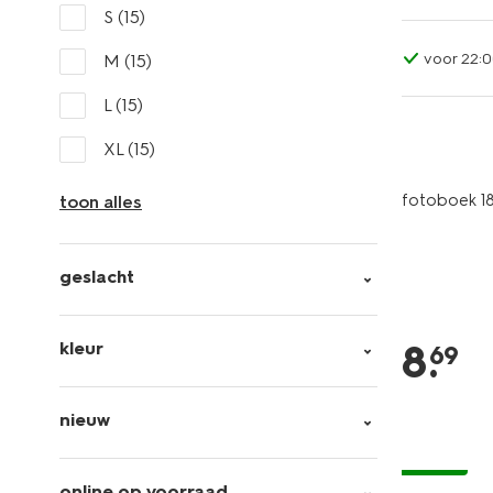
S
(15)
voor 22:0
M
(15)
L
(15)
XL
(15)
fotoboek 18
toon alles
geslacht
8
.
kleur
69
nieuw
vegan
online op voorraad