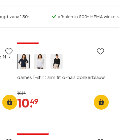
orgd vanaf 30.-
afhalen in 500+ HEMA winkels
essential
korting
e N°7
dames T-shirt slim fit o-hals donkerblauw
14
.
99
10
.
49
25% korting
alleen online