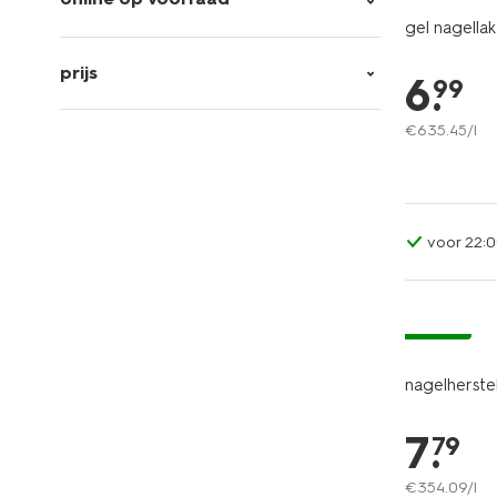
gel nagellak
prijs
6
.
99
€
635
.
45
/l
voor 22:0
vegan
nagelherstel
7
.
79
€
354
.
09
/l