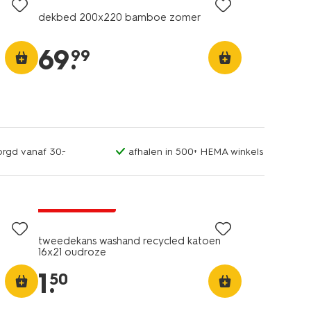
dekbed 200x220 bamboe zomer
69
.
99
orgd vanaf 30.-
afhalen in 500+ HEMA winkels
laag geprijsd
tweedekans washand recycled katoen
16x21 oudroze
1
.
50