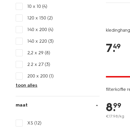
10 x 10
(4)
120 x 150
(2)
140 x 200
(4)
kledinghange
140 x 220
(3)
7
.
49
2,2 x 29
(8)
2.2 x 27
(3)
2 voor 13.
met je HEM
200 x 200
(1)
toon alles
filterkoffie
8
.
99
maat
€
17
.
98
/kg
XS
(12)