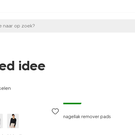
e naar op zoek?
ed idee
kelen
vegan
nagellak remover pads