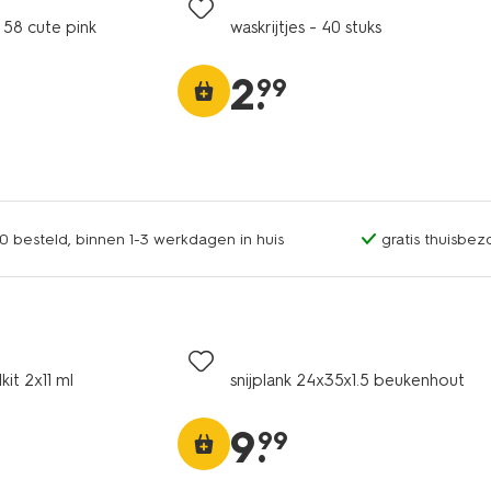
 58 cute pink
waskrijtjes - 40 stuks
2
.
99
0 besteld, binnen 1-3 werkdagen in huis
gratis thuisbez
kit 2x11 ml
snijplank 24x35x1.5 beukenhout
9
.
99