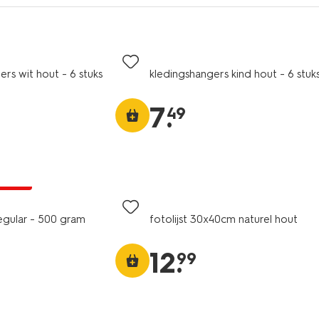
rs wit hout - 6 stuks
kledingshangers kind hout - 6 stuk
7
.
49
99
A pas
 regular - 500 gram
fotolijst 30x40cm naturel hout
12
.
99