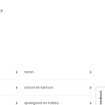
t?
heren
school en kantoor
Feedback
speelgoed en hobby