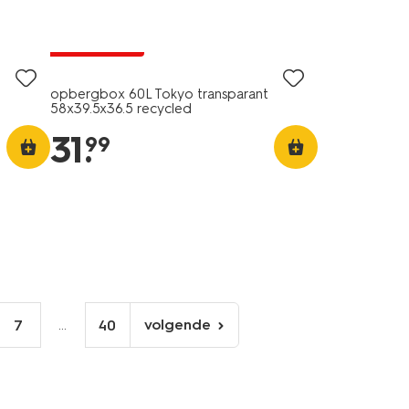
30% korting
alleen online
opbergbox 60L Tokyo transparant
58x39.5x36.5 recycled
31
.
99
...
volgende
7
40
volgende
pagina