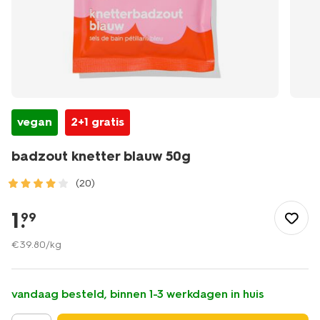
vegan
2+1 gratis
badzout knetter blauw 50g
(20)
/mooi-
gezond/persoonlijke-
1
.
99
verzorging/kinderverzorging/badzout-
knetter-
€
39
.
80
/kg
blauw-
50g-
11730015.html
vandaag besteld, binnen 1-3 werkdagen in huis