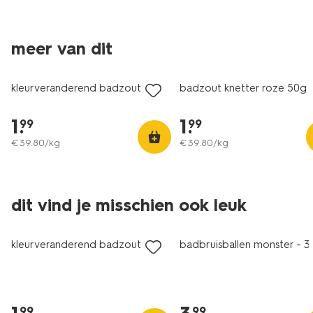
vegan
vegan
meer van dit
2+1 gratis
2+1 gratis
kleurveranderend badzout 50g
badzout knetter roze 50g
1
.
1
.
99
99
€
39
.
80
/kg
€
39
.
80
/kg
vegan
dit vind je misschien ook leuk
2+1 gratis
2+1 gratis
kleurveranderend badzout 50g
badbruisballen monster - 3 
99
99