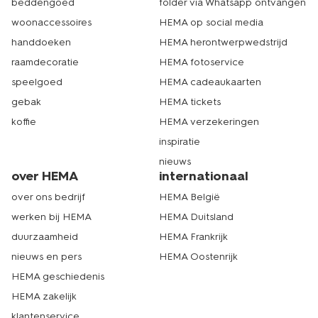
beddengoed
folder via Whatsapp ontvangen
woonaccessoires
HEMA op social media
handdoeken
HEMA herontwerpwedstrijd
raamdecoratie
HEMA fotoservice
speelgoed
HEMA cadeaukaarten
gebak
HEMA tickets
koffie
HEMA verzekeringen
inspiratie
nieuws
over HEMA
internationaal
over ons bedrijf
HEMA België
werken bij HEMA
HEMA Duitsland
duurzaamheid
HEMA Frankrijk
nieuws en pers
HEMA Oostenrijk
HEMA geschiedenis
HEMA zakelijk
klantenservice