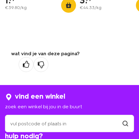
1
.
3
.
€
39
.
80
/kg
€
44
.
33
/kg
wat vind je van deze pagina?
vind een winkel
zoek een winkel bij jou in de buurt
zoek
een
winkel
vind
hulp nodig?
winkel
bij