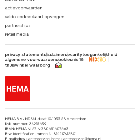
actievoorwaarden
saldo cadeaukaart opvragen
partnerships
retail media
privacy statement
disclaimer
security
toegankelijkheid
algemene voorwaarden
cookies
nix 18
thuiswinkel waarborg
HEMA B.V., NDSM-straat 10,1033 SB Amsterdam
KvK-nummer: 34215639
IBAN: HEMA NL67INGB0651607663
Btw-identificatienummer: NL814217412B01
E-mailadres klantenservice: hemaklantenservice@hema.nl