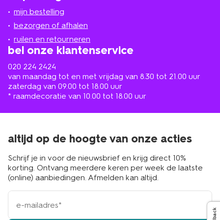
jou
mijn bestelling
in
de
bezorgen of afhalen
buurt
ruilen en retourneren
bel onze klantenservice
020 224 2424
van maandag tot en met vrijdag van 8.30 tot 21.00 uur
zaterdag van 09.00 tot 18.00 uur
* raamdecoratie van 10.00 tot 18.00 uur
altijd op de hoogte van onze acties
Schrijf je in voor de nieuwsbrief en krijg direct 10%
korting. Ontvang meerdere keren per week de laatste
(online) aanbiedingen. Afmelden kan altijd.
e-
mailadres
Feedback