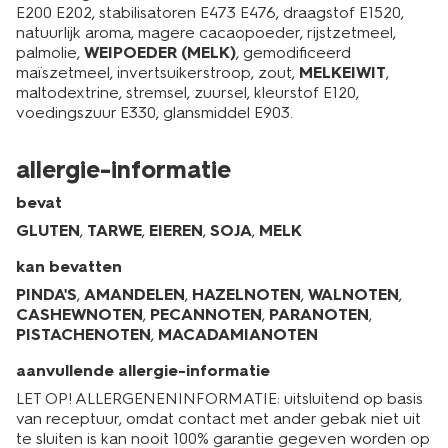
E200 E202, stabilisatoren E473 E476, draagstof E1520,
natuurlijk aroma, magere cacaopoeder, rijstzetmeel,
palmolie,
WEIPOEDER (MELK)
, gemodificeerd
maïszetmeel, invertsuikerstroop, zout,
MELKEIWIT
,
maltodextrine, stremsel, zuursel, kleurstof E120,
voedingszuur E330, glansmiddel E903.
allergie-informatie
bevat
GLUTEN
,
TARWE
,
EIEREN
,
SOJA
,
MELK
kan bevatten
PINDA'S
,
AMANDELEN
,
HAZELNOTEN
,
WALNOTEN
,
CASHEWNOTEN
,
PECANNOTEN
,
PARANOTEN
,
PISTACHENOTEN
,
MACADAMIANOTEN
aanvullende allergie-informatie
LET OP! ALLERGENENINFORMATIE: uitsluitend op basis
van receptuur, omdat contact met ander gebak niet uit
te sluiten is kan nooit 100% garantie gegeven worden op