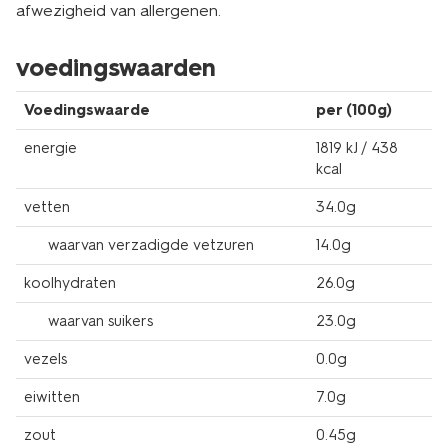
afwezigheid van allergenen.
voedingswaarden
Voedingswaarde
per (100g)
energie
1819 kJ / 438
kcal
vetten
34.0g
waarvan verzadigde vetzuren
14.0g
koolhydraten
26.0g
waarvan suikers
23.0g
vezels
0.0g
eiwitten
7.0g
zout
0.45g