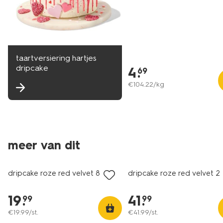
taartversiering hartjes
dripcake
4
.
69
€
104
.
22
/kg
meer van dit
dripcake roze red velvet 8 p.
dripcake roze red velvet 24
19
.
41
.
99
99
€
19
.
99
/st.
€
41
.
99
/st.