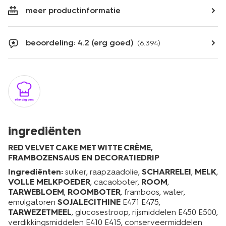
meer productinformatie
beoordeling: 4.2 (erg goed)
(6.394)
ingrediënten
RED VELVET CAKE MET WITTE CRÈME,
FRAMBOZENSAUS EN DECORATIEDRIP
Ingrediënten:
suiker, raapzaadolie,
SCHARRELEI
,
MELK
,
VOLLE MELKPOEDER
, cacaoboter,
ROOM
,
TARWEBLOEM
,
ROOMBOTER
, framboos, water,
emulgatoren
SOJALECITHINE
E471 E475,
TARWEZETMEEL
, glucosestroop, rijsmiddelen E450 E500,
verdikkingsmiddelen E410 E415, conserveermiddelen