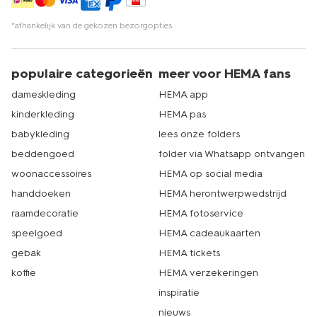
*afhankelijk van de gekozen bezorgopties
populaire categorieën
meer voor HEMA fans
dameskleding
HEMA app
kinderkleding
HEMA pas
babykleding
lees onze folders
beddengoed
folder via Whatsapp ontvangen
woonaccessoires
HEMA op social media
handdoeken
HEMA herontwerpwedstrijd
raamdecoratie
HEMA fotoservice
speelgoed
HEMA cadeaukaarten
gebak
HEMA tickets
koffie
HEMA verzekeringen
inspiratie
nieuws