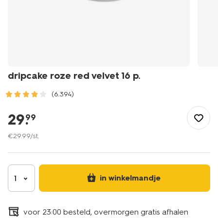
dripcake roze red velvet 16 p.
(6.394)
/eten-
drinken/gebak/drip-
29
.
99
cakes/dripcake-
roze-
€
29
.
99
/st.
red-
velvet-
16-
p.-6330037.html
in winkelmandje
1
voor 23:00 besteld, overmorgen gratis afhalen