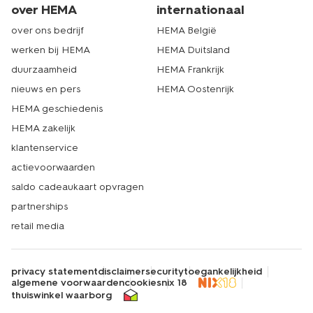
over HEMA
internationaal
over ons bedrijf
HEMA België
werken bij HEMA
HEMA Duitsland
duurzaamheid
HEMA Frankrijk
nieuws en pers
HEMA Oostenrijk
HEMA geschiedenis
HEMA zakelijk
klantenservice
actievoorwaarden
saldo cadeaukaart opvragen
partnerships
retail media
privacy statement
disclaimer
security
toegankelijkheid
algemene voorwaarden
cookies
nix 18
thuiswinkel waarborg