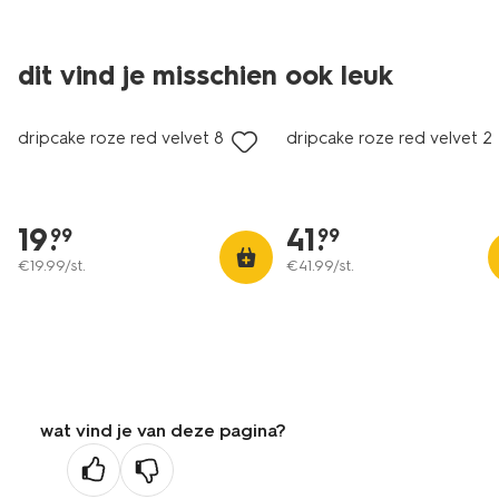
dit vind je misschien ook leuk
dripcake roze red velvet 8 p.
dripcake roze red velvet 24
19
.
41
.
99
99
€
19
.
99
/st.
€
41
.
99
/st.
wat vind je van deze pagina?