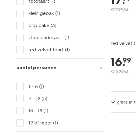
17
.
fototaart
(1)
€
17
.
99
/st.
klein gebak
(1)
drip cake
(3)
chocoladetaart
(1)
red velvet t
red velvet taart
(1)
16
.
99
aantal personen
€
16
.
99
/st.
1 - 6
(1)
7 - 12
(5)
gratis af 
13 - 18
(1)
19 of meer
(1)