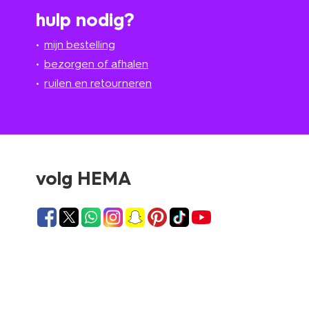
hulp nodig?
mijn bestelling
bezorgen of afhalen
ruilen en retourneren
volg HEMA