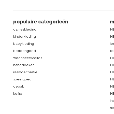
populaire categorieën
m
dameskleding
H
kinderkleding
H
babykleding
le
beddengoed
fo
woonaccessoires
HE
handdoeken
HE
raamdecoratie
HE
speelgoed
HE
gebak
HE
koffie
HE
in
ni