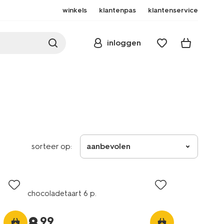
winkels
klantenpas
klantenservice
inloggen
sorteer op:
aanbevolen
chocoladetaart 6 p.
99