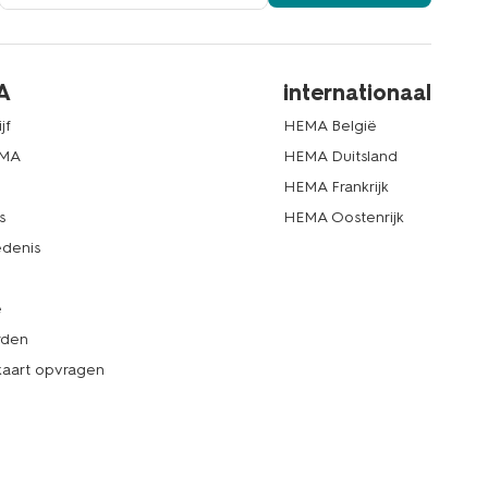
A
internationaal
jf
HEMA België
EMA
HEMA Duitsland
d
HEMA Frankrijk
s
HEMA Oostenrijk
denis
e
rden
kaart opvragen