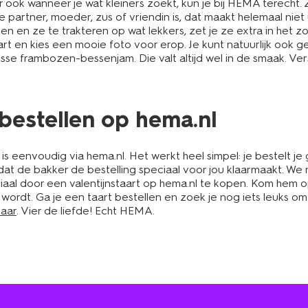
ook wanneer je wat kleiners zoekt, kun je bij HEMA terecht.
je partner, moeder, zus of vriendin is, dat maakt helemaal nie
en en ze te trakteren op wat lekkers, zet je ze extra in het zon
rt en kies een mooie foto voor erop. Je kunt natuurlijk ook 
isse frambozen-bessenjam. Die valt altijd wel in de smaak. Ver
e bestellen op hema.nl
 is eenvoudig via hema.nl. Het werkt heel simpel: je bestelt j
t de bakker de bestelling speciaal voor jou klaarmaakt. We ma
iaal door een valentijnstaart op hema.nl te kopen. Kom hem 
 wordt. Ga je een taart bestellen en zoek je nog iets leuks o
aar
. Vier de liefde! Echt HEMA.