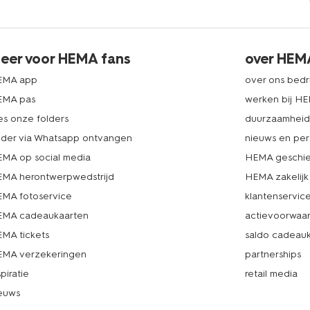
eer voor HEMA fans
over HEM
EMA app
over ons bedri
EMA pas
werken bij H
es onze folders
duurzaamhei
lder via Whatsapp ontvangen
nieuws en per
MA op social media
HEMA geschie
MA herontwerpwedstrijd
HEMA zakelijk
MA fotoservice
klantenservic
MA cadeaukaarten
actievoorwaa
MA tickets
saldo cadeau
MA verzekeringen
partnerships
spiratie
retail media
euws