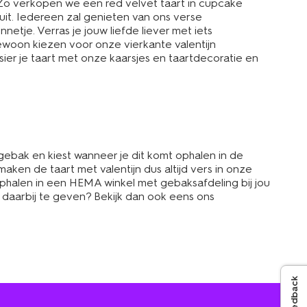
 Zo verkopen we een red velvet taart in cupcake
t uit. Iedereen zal genieten van ons verse
netje. Verras je jouw liefde liever met iets
gewoon kiezen voor onze vierkante valentijn
sier je taart met onze kaarsjes en taartdecoratie en
e gebak en kiest wanneer je dit komt ophalen in de
ken de taart met valentijn dus altijd vers in onze
ophalen in een HEMA winkel met gebaksafdeling bij jou
m daarbij te geven? Bekijk dan ook eens ons
Feedback