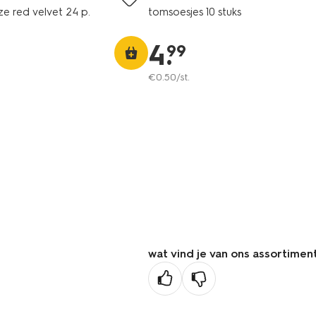
ze red velvet 24 p.
tomsoesjes 10 stuks
4
.
99
€
0
.
50
/st.
wat vind je van ons assortimen