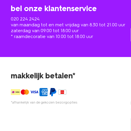
bel onze klantenservice
020 224 2424
van maandag tot en met vrijdag van 8.30 tot 21.00 uur
zaterdag van 09.00 tot 18.00 uur
* raamdecoratie van 10.00 tot 18.00 uur
makkelijk betalen*
*afhankelijk van de gekozen bezorgopties