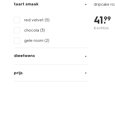
taart smaak
dripcake ro
41
.
99
red velvet
(5)
€
41
.
99
/st.
chocola
(3)
gele room
(2)
dieetwens
prijs