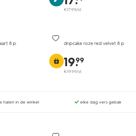
17
.
€
17
.
99
/st.
aart 8 p.
dripcake roze red velvet 8 p.
19
.
99
€
19
.
99
/st.
te halen in de winkel
elke dag vers gebak