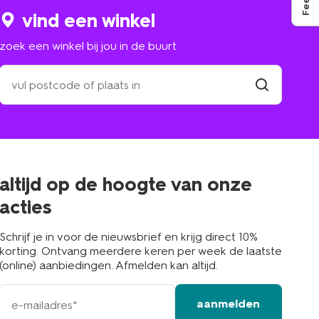
vind een winkel
zoek een winkel bij jou in de buurt
zoek
een
winkel
vind
winkel
bij
jou
in
de
buurt
altijd op de hoogte van onze
acties
Schrijf je in voor de nieuwsbrief en krijg direct 10%
korting. Ontvang meerdere keren per week de laatste
(online) aanbiedingen. Afmelden kan altijd.
e-
aanmelden
mailadres