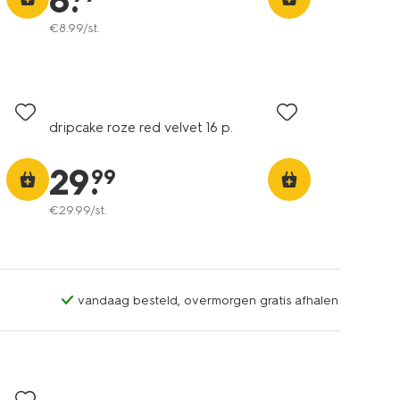
8
.
€
8
.
99
/st.
dripcake roze red velvet 16 p.
29
.
99
€
29
.
99
/st.
vandaag besteld, overmorgen gratis afhalen