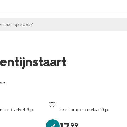
e naar op zoek?
entijnstaart
len
rt red velvet 8 p.
luxe tompouce vlaai 10 p.
99