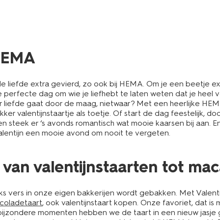
 HEMA
 liefde extra gevierd, zo ook bij HEMA. Om je een beetje ex
e perfecte dag om wie je liefhebt te laten weten dat je heel v
 liefde gaat door de maag, nietwaar? Met een heerlijke HEMA
ker valentijnstaartje als toetje. Of start de dag feestelijk, d
 en steek er ‘s avonds romantisch wat mooie kaarsen bij aan. 
valentijn een mooie avond om nooit te vergeten.
 van valentijnstaarten tot ma
ks vers in onze eigen bakkerijen wordt gebakken. Met Valen
coladetaart
, ook valentijnstaart kopen. Onze favoriet, dat is
 bijzondere momenten hebben we de taart in een nieuw jasje 