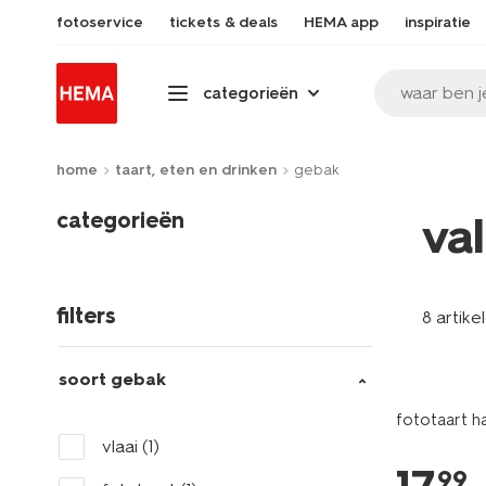
fotoservice
tickets & deals
HEMA app
inspiratie
waar ben j
categorieën
home
taart, eten en drinken
gebak
categorieën
val
filters
8 artike
soort gebak
fototaart ha
vlaai
(1)
99