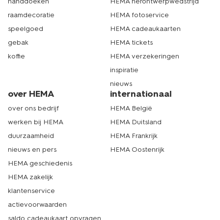
handdoeken
HEMA herontwerpwedstrijd
raamdecoratie
HEMA fotoservice
speelgoed
HEMA cadeaukaarten
gebak
HEMA tickets
koffie
HEMA verzekeringen
inspiratie
nieuws
over HEMA
internationaal
over ons bedrijf
HEMA België
werken bij HEMA
HEMA Duitsland
duurzaamheid
HEMA Frankrijk
nieuws en pers
HEMA Oostenrijk
HEMA geschiedenis
HEMA zakelijk
klantenservice
actievoorwaarden
saldo cadeaukaart opvragen