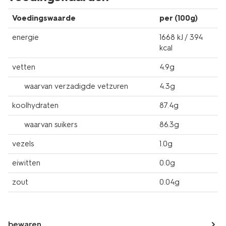
Voedingswaarde
per (100g)
energie
1668 kJ / 394
kcal
vetten
4.9g
waarvan verzadigde vetzuren
4.3g
koolhydraten
87.4g
waarvan suikers
86.3g
vezels
1.0g
eiwitten
0.0g
zout
0.04g
bewaren