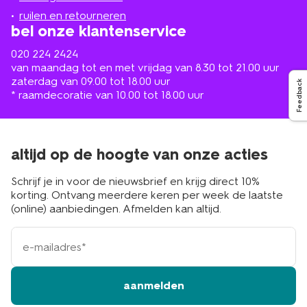
buurt
ruilen en retourneren
bel onze klantenservice
020 224 2424
van maandag tot en met vrijdag van 8.30 tot 21.00 uur
zaterdag van 09.00 tot 18.00 uur
Feedback
* raamdecoratie van 10.00 tot 18.00 uur
altijd op de hoogte van onze acties
Schrijf je in voor de nieuwsbrief en krijg direct 10%
korting. Ontvang meerdere keren per week de laatste
(online) aanbiedingen. Afmelden kan altijd.
e-
mailadres
aanmelden