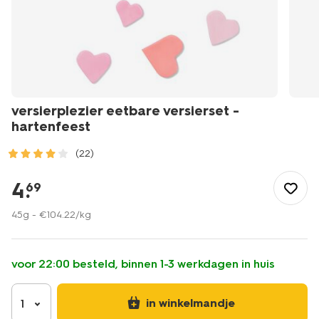
versierplezier eetbare versierset -
hartenfeest
(22)
/koken-
tafelen/bakken/taartdecoratie/versierplezier-
4
.
69
eetbare-
versierset-
45g -
€
104
.
22
/kg
-
-
hartenfeest-
voor 22:00 besteld, binnen 1-3 werkdagen in huis
10280044.html
in winkelmandje
1