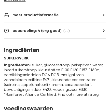
meer productinformatie
beoordeling: 4 (erg goed)
(22)
ingrediënten
SUIKERWERK
Ingrediënten:
suiker, glucosestroop, palmpitvet, water,
invertsuikerstroop, kleurstoffen E100 E120 E153 E160c,
verdikkingsmiddelen E414 E415, emulgatoren
zonnebloemlecithine E471, kleurende concentraten
*
(spirulina, appel), natuurlijk aroma, cacaopoeder
,
bevochtigingsmiddel E422, voedingszuur E330.
*Rainforest Alliance Certified. Find out more at ra.org.
voedingswaarden