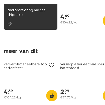
taartversiering hartjes
dripcake
4
.
69
€
104
.
22
/kg
meer van dit
versierplezier eetbare topper -
versierplezier eetbare sprin
hartenfeest
hartenfeest
4
.
2
.
69
99
€
104
.
22
/kg
€
74
.
75
/kg