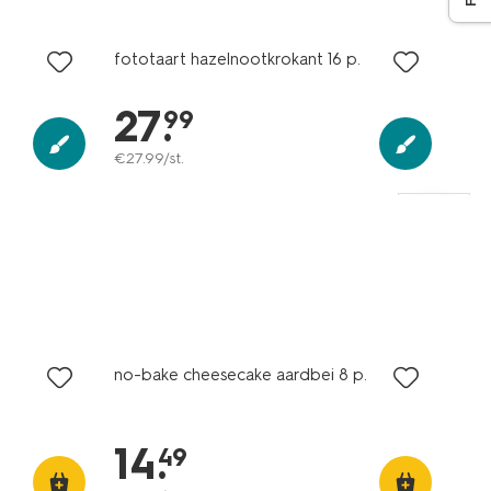
fototaart hazelnootkrokant 16 p.
27
.
99
€
27
.
99
/st.
no-bake cheesecake aardbei 8 p.
14
.
49