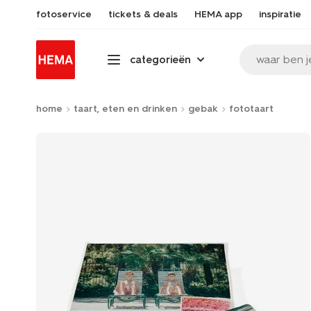
fotoservice
tickets & deals
HEMA app
inspiratie
waar ben j
categorieën
home
taart, eten en drinken
gebak
fototaart