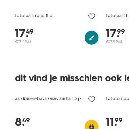
fototaart rond 8 p.
fototaart h
17
.
17
.
49
99
€
17
.
49
/st.
€
17
.
99
/st.
dit vind je misschien ook 
aardbeien-bavaroisevlaai half 5 p.
fototompou
8
.
11
.
49
99