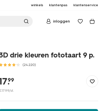
winkels
klantenpas
klantenservice
inloggen
3D drie kleuren fototaart 9 p.
(24.220)
/eten-
drinken/gebak/fototaart/3d-
17
.
99
drie-
kleuren-
€
17
.
99
/st.
fototaart-
9-
p.-6333627.html