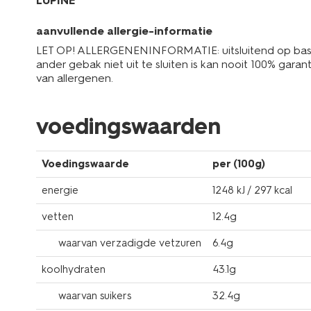
LUPINE
aanvullende allergie-informatie
LET OP! ALLERGENENINFORMATIE: uitsluitend op basi
ander gebak niet uit te sluiten is kan nooit 100% ga
van allergenen.
voedingswaarden
Voedingswaarde
per (100g)
energie
1248 kJ / 297 kcal
vetten
12.4g
waarvan verzadigde vetzuren
6.4g
koolhydraten
43.1g
waarvan suikers
32.4g