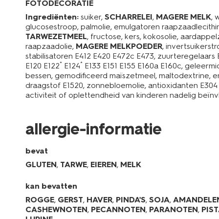
FOTODECORATIE
Ingrediënten:
suiker,
SCHARRELEI
,
MAGERE MELK
, 
glucosestroop, palmolie, emulgatoren raapzaadlecithi
TARWEZETMEEL
, fructose, kers, kokosolie, aardappe
raapzaadolie,
MAGERE MELKPOEDER
, invertsuikers
stabilisatoren E412 E420 E472c E473, zuurteregelaars 
*
*
E120 E122
E124
E133 E151 E155 E160a E160c, geleermid
bessen, gemodificeerd maïszetmeel, maltodextrine, 
draagstof E1520, zonnebloemolie, antioxidanten E304
activiteit of oplettendheid van kinderen nadelig beïn
allergie-informatie
bevat
GLUTEN
,
TARWE
,
EIEREN
,
MELK
kan bevatten
ROGGE
,
GERST
,
HAVER
,
PINDA'S
,
SOJA
,
AMANDELE
CASHEWNOTEN
,
PECANNOTEN
,
PARANOTEN
,
PIS