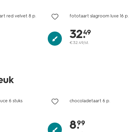
art red velvet 8 p.
fototaart slagroom luxe 16 p.
32
.
49
€
32
.
49
/st.
leuk
ce 6 stuks
chocoladetaart 6 p.
8
.
99