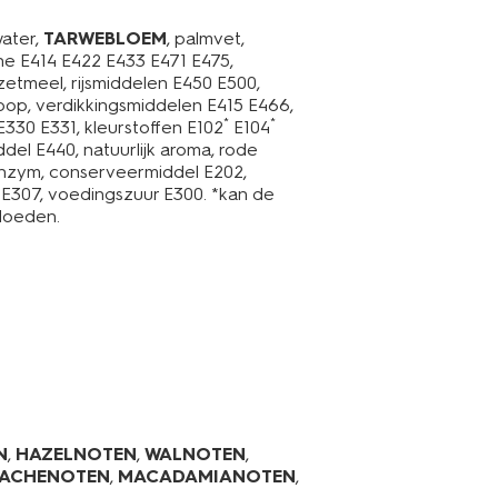
water,
TARWEBLOEM
, palmvet,
ne E414 E422 E433 E471 E475,
lzetmeel, rijsmiddelen E450 E500,
troop, verdikkingsmiddelen E415 E466,
*
*
E330 E331, kleurstoffen E102
E104
del E440, natuurlijk aroma, rode
enzym, conserveermiddel E202,
 E307, voedingszuur E300. *kan de
vloeden.
N
,
HAZELNOTEN
,
WALNOTEN
,
TACHENOTEN
,
MACADAMIANOTEN
,