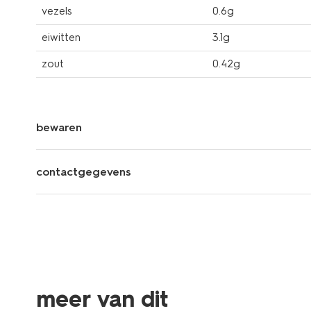
vezels
0.6g
eiwitten
3.1g
zout
0.42g
bewaren
contactgegevens
meer van dit