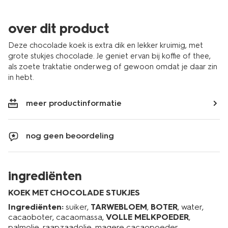
over dit product
Deze chocolade koek is extra dik en lekker kruimig, met
grote stukjes chocolade. Je geniet ervan bij koffie of thee,
als zoete traktatie onderweg of gewoon omdat je daar zin
in hebt.
meer productinformatie
nog geen beoordeling
ingrediënten
KOEK MET CHOCOLADE STUKJES
Ingrediënten:
suiker,
TARWEBLOEM
,
BOTER
, water,
cacaoboter, cacaomassa,
VOLLE MELKPOEDER
,
palmolie, raapzaadolie, magere cacaopoeder,