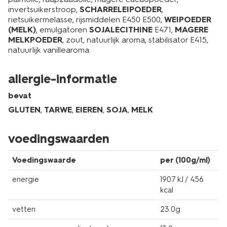
invertsuikerstroop,
SCHARRELEIPOEDER
,
rietsuikermelasse, rijsmiddelen E450 E500,
WEIPOEDER
(MELK)
, emulgatoren
SOJALECITHINE
E471,
MAGERE
MELKPOEDER
, zout, natuurlijk aroma, stabilisator E415,
natuurlijk vanillearoma.
allergie-informatie
bevat
GLUTEN
,
TARWE
,
EIEREN
,
SOJA
,
MELK
voedingswaarden
Voedingswaarde
per (100g/ml)
energie
1907 kJ / 456
kcal
vetten
23.0g