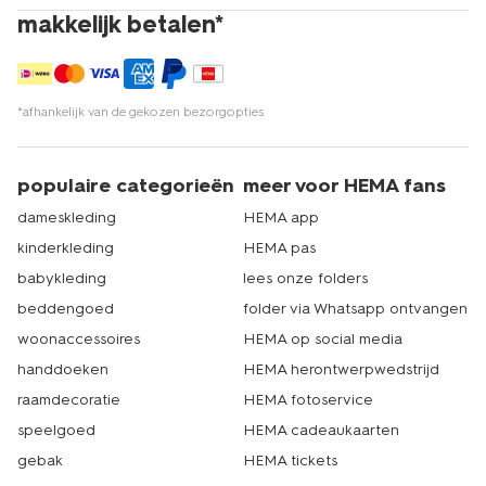
makkelijk betalen*
*afhankelijk van de gekozen bezorgopties
populaire categorieën
meer voor HEMA fans
dameskleding
HEMA app
kinderkleding
HEMA pas
babykleding
lees onze folders
beddengoed
folder via Whatsapp ontvangen
woonaccessoires
HEMA op social media
handdoeken
HEMA herontwerpwedstrijd
raamdecoratie
HEMA fotoservice
speelgoed
HEMA cadeaukaarten
gebak
HEMA tickets