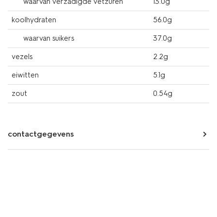
waarvan verzadigde vetzuren
13.0g
koolhydraten
56.0g
waarvan suikers
37.0g
vezels
2.2g
eiwitten
5.1g
zout
0.54g
contactgegevens