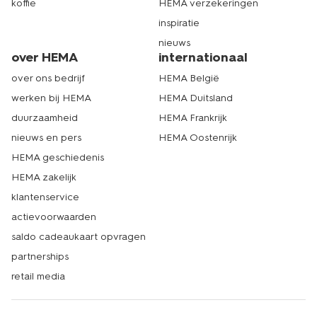
koffie
HEMA verzekeringen
inspiratie
nieuws
over HEMA
internationaal
over ons bedrijf
HEMA België
werken bij HEMA
HEMA Duitsland
duurzaamheid
HEMA Frankrijk
nieuws en pers
HEMA Oostenrijk
HEMA geschiedenis
HEMA zakelijk
klantenservice
actievoorwaarden
saldo cadeaukaart opvragen
partnerships
retail media