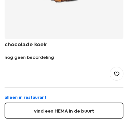
chocolade koek
nog geen beoordeling
/eten-
drinken/restaurant/zoete-
snacks/chocolade-
koek-
28102610.html
alleen in restaurant
vind een HEMA in de buurt