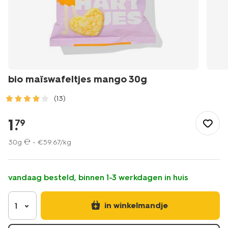
bio maïswafeltjes mango 30g
(13)
/eten-
drinken/snacks/bio-
1
.
79
maiswafeltjes-
mango-
30g ℮ -
€
59
.
67
/kg
30g-
10250038.html
vandaag besteld, binnen 1-3 werkdagen in huis
in winkelmandje
1