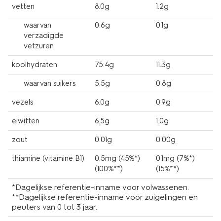
vetten
8.0g
1.2g
waarvan
0.6g
0.1g
verzadigde
vetzuren
koolhydraten
75.4g
11.3g
waarvan suikers
5.5g
0.8g
vezels
6.0g
0.9g
eiwitten
6.5g
1.0g
zout
0.01g
0.00g
thiamine (vitamine B1)
0.5mg (45%*)
0.1mg (7%*)
(100%**)
(15%**)
*Dagelijkse referentie-inname voor volwassenen.
**Dagelijkse referentie-inname voor zuigelingen en
peuters van 0 tot 3 jaar.