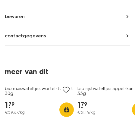
bewaren
contactgegevens
meer van dit
bio maïswafeltjes wortel-tomaat
bio rijstwafeltjes appel-kan
30g
35g
1
.
1
.
79
79
€
59
.
67
/kg
€
51
.
14
/kg