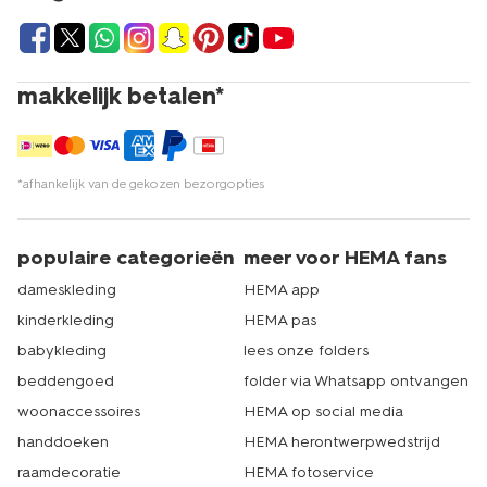
makkelijk betalen*
*afhankelijk van de gekozen bezorgopties
populaire categorieën
meer voor HEMA fans
dameskleding
HEMA app
kinderkleding
HEMA pas
babykleding
lees onze folders
beddengoed
folder via Whatsapp ontvangen
woonaccessoires
HEMA op social media
handdoeken
HEMA herontwerpwedstrijd
raamdecoratie
HEMA fotoservice