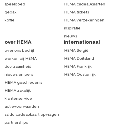
speelgoed
HEMA cadeaukaarten
gebak
HEMA tickets
koffie
HEMA verzekeringen
inspiratie
nieuws
over HEMA
internationaal
over ons bedrijf
HEMA België
werken bij HEMA
HEMA Duitsland
duurzaamheid
HEMA Frankrijk
nieuws en pers
HEMA Oostenrijk
HEMA geschiedenis
HEMA zakelijk
klantenservice
actievoorwaarden
saldo cadeaukaart opvragen
partnerships