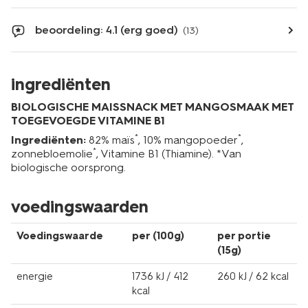
beoordeling: 4.1 (erg goed)
(13)
ingrediënten
BIOLOGISCHE MAISSNACK MET MANGOSMAAK MET
TOEGEVOEGDE VITAMINE B1
*
*
Ingrediënten:
82% maïs
, 10% mangopoeder
,
*
zonnebloemolie
, Vitamine B1 (Thiamine). *Van
biologische oorsprong.
voedingswaarden
Voedingswaarde
per (100g)
per portie
(15g)
energie
1736 kJ / 412
260 kJ / 62 kcal
kcal