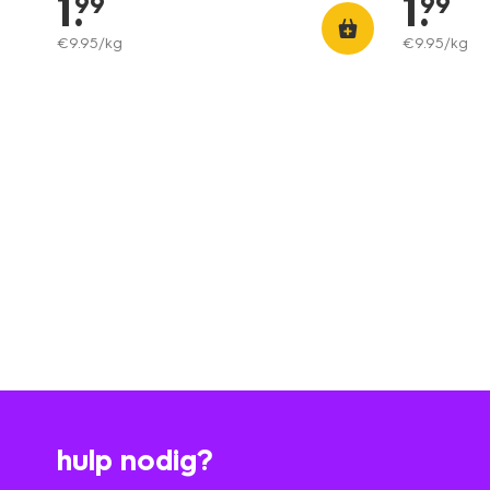
1
.
1
.
99
99
€
9
.
95
/kg
€
9
.
95
/kg
hulp nodig?