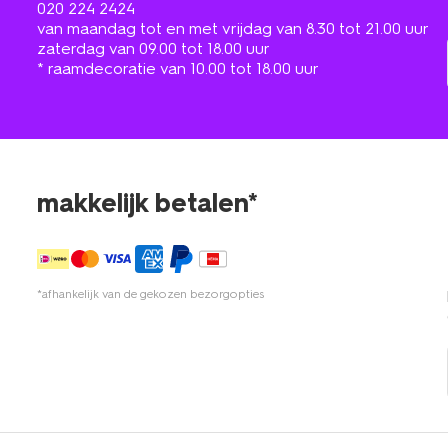
020 224 2424
van maandag tot en met vrijdag van 8.30 tot 21.00 uur
zaterdag van 09.00 tot 18.00 uur
* raamdecoratie van 10.00 tot 18.00 uur
makkelijk betalen*
*afhankelijk van de gekozen bezorgopties