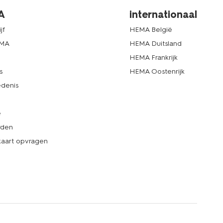
A
internationaal
jf
HEMA België
EMA
HEMA Duitsland
d
HEMA Frankrijk
s
HEMA Oostenrijk
denis
e
rden
kaart opvragen