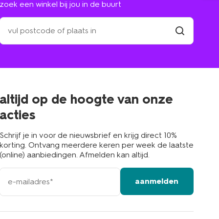
zoek een winkel bij jou in de buurt
zoek
een
winkel
vind
winkel
bij
jou
in
de
buurt
altijd op de hoogte van onze
acties
Schrijf je in voor de nieuwsbrief en krijg direct 10%
korting. Ontvang meerdere keren per week de laatste
(online) aanbiedingen. Afmelden kan altijd.
e-
aanmelden
mailadres