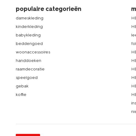
populaire categorieën
m
dameskleding
H
kinderkleding
H
babykleding
le
beddengoed
fo
woonaccessoires
HE
handdoeken
HE
raamdecoratie
HE
speelgoed
HE
gebak
HE
koffie
HE
in
ni