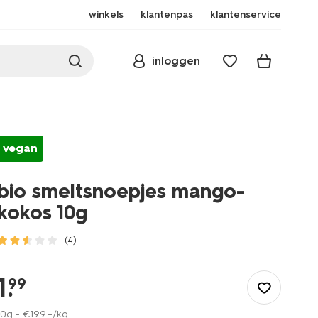
winkels
klantenpas
klantenservice
inloggen
vegan
bio smeltsnoepjes mango-
kokos 10g
(4)
/eten-
drinken/snoep/bio-
1
.
99
smeltsnoepjes-
mango-
10g -
€
199
.
–
/kg