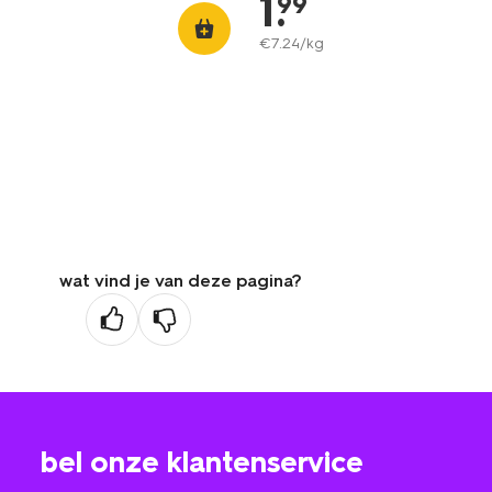
1
.
99
€
7
.
24
/kg
wat vind je van deze pagina?
bel onze klantenservice