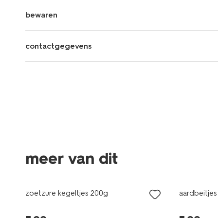
bewaren
contactgegevens
meer van dit
2 voor 3.49
2 voor 3.4
met je HEMA pas
met je HE
zoetzure kegeltjes 200g
aardbeitjes