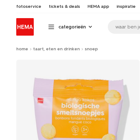
fotoservice
tickets & deals
HEMA app
inspiratie
waar ben j
categorieën
home
taart, eten en drinken
snoep