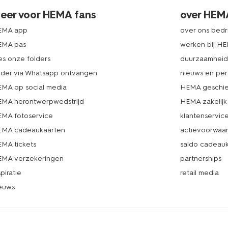
eer voor HEMA fans
over HEM
EMA app
over ons bedri
EMA pas
werken bij H
es onze folders
duurzaamhei
lder via Whatsapp ontvangen
nieuws en per
MA op social media
HEMA geschie
MA herontwerpwedstrijd
HEMA zakelijk
MA fotoservice
klantenservic
MA cadeaukaarten
actievoorwaa
MA tickets
saldo cadeau
MA verzekeringen
partnerships
spiratie
retail media
euws