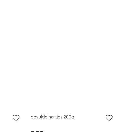
2 voor 3.49
met je HEMA pas
gevulde hartjes 200g