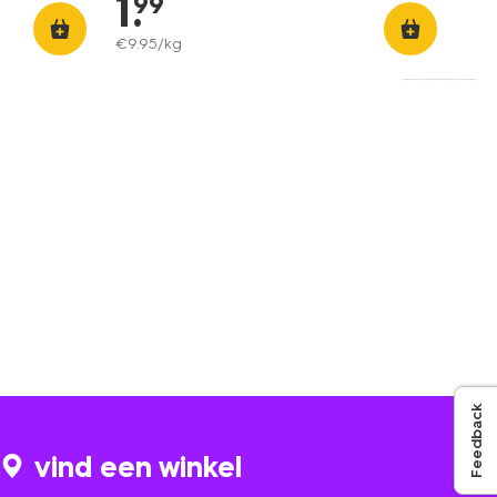
1
.
99
€
9
.
95
/kg
Feedback
vind een winkel