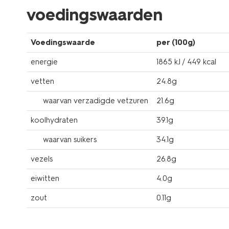
voedingswaarden
Voedingswaarde
per (100g)
energie
1865 kJ / 449 kcal
vetten
24.8g
waarvan verzadigde vetzuren
21.6g
koolhydraten
39.1g
waarvan suikers
34.1g
vezels
26.8g
eiwitten
4.0g
zout
0.11g