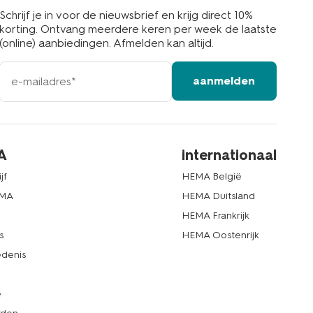
Schrijf je in voor de nieuwsbrief en krijg direct 10%
korting. Ontvang meerdere keren per week de laatste
(online) aanbiedingen. Afmelden kan altijd.
e-
aanmelden
mailadres
A
internationaal
jf
HEMA België
EMA
HEMA Duitsland
d
HEMA Frankrijk
s
HEMA Oostenrijk
denis
e