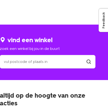
Feedback
vind een winkel
zoek een winkel bij jou in de buurt
zoek
een
winkel
vind
winkel
bij
jou
in
de
buurt
altijd op de hoogte van onze
acties