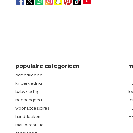
populaire categorieën
m
dameskleding
H
kinderkleding
H
babykleding
le
beddengoed
fo
woonaccessoires
HE
handdoeken
HE
raamdecoratie
HE