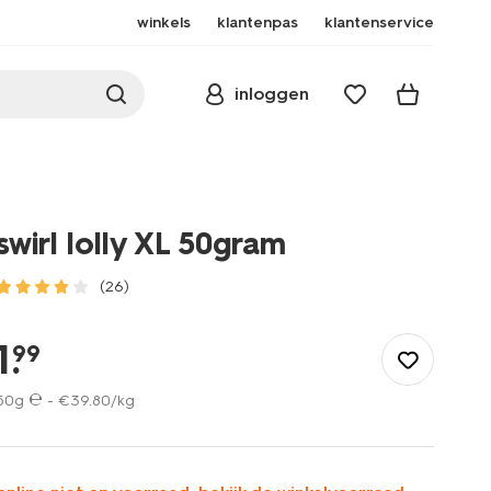
winkels
klantenpas
klantenservice
inloggen
swirl lolly XL 50gram
(26)
/eten-
drinken/snoep/swirl-
1
.
99
lolly-
xl-
50g ℮ -
€
39
.
80
/kg
50gram-
10200041.html