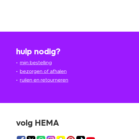
hulp nodig?
mijn bestelling
bezorgen of afhalen
ruilen en retourneren
volg HEMA