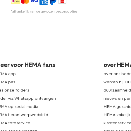
*afhankelijk van de gekozen bezorgopties
eer voor HEMA fans
over HEM
EMA app
over ons bedri
EMA pas
werken bij H
es onze folders
duurzaamhei
lder via Whatsapp ontvangen
nieuws en per
MA op social media
HEMA geschie
MA herontwerpwedstrijd
HEMA zakelijk
MA fotoservice
klantenservic