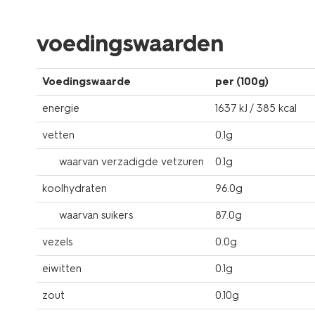
voedingswaarden
Voedingswaarde
per (100g)
energie
1637 kJ / 385 kcal
vetten
0.1g
waarvan verzadigde vetzuren
0.1g
koolhydraten
96.0g
waarvan suikers
87.0g
vezels
0.0g
eiwitten
0.1g
zout
0.10g