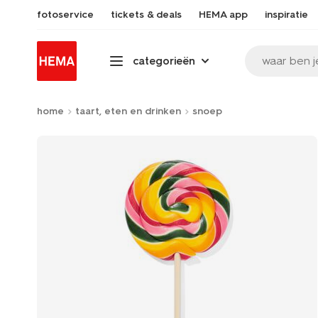
fotoservice
tickets & deals
HEMA app
inspiratie
waar ben j
categorieën
home
taart, eten en drinken
snoep