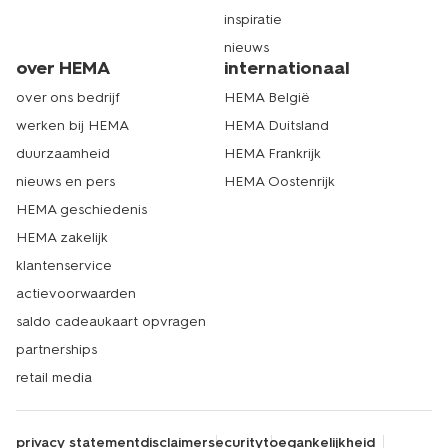
inspiratie
nieuws
over HEMA
internationaal
over ons bedrijf
HEMA België
werken bij HEMA
HEMA Duitsland
duurzaamheid
HEMA Frankrijk
nieuws en pers
HEMA Oostenrijk
HEMA geschiedenis
HEMA zakelijk
klantenservice
actievoorwaarden
saldo cadeaukaart opvragen
partnerships
retail media
privacy statement
disclaimer
security
toegankelijkheid