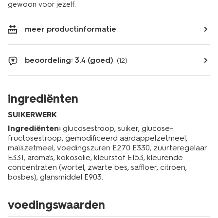
gewoon voor jezelf.
meer productinformatie
beoordeling: 3.4 (goed)
(12)
ingrediënten
SUIKERWERK
Ingrediënten:
glucosestroop, suiker, glucose-
fructosestroop, gemodificeerd aardappelzetmeel,
maïszetmeel, voedingszuren E270 E330, zuurteregelaar
E331, aroma's, kokosolie, kleurstof E153, kleurende
concentraten (wortel, zwarte bes, saffloer, citroen,
bosbes), glansmiddel E903.
voedingswaarden