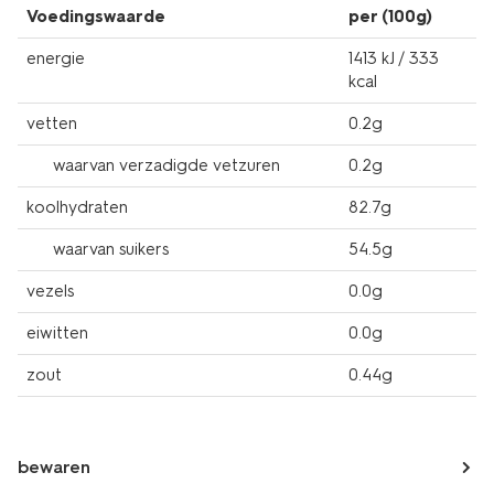
Voedingswaarde
per (100g)
energie
1413 kJ / 333
kcal
vetten
0.2g
waarvan verzadigde vetzuren
0.2g
koolhydraten
82.7g
waarvan suikers
54.5g
vezels
0.0g
eiwitten
0.0g
zout
0.44g
bewaren