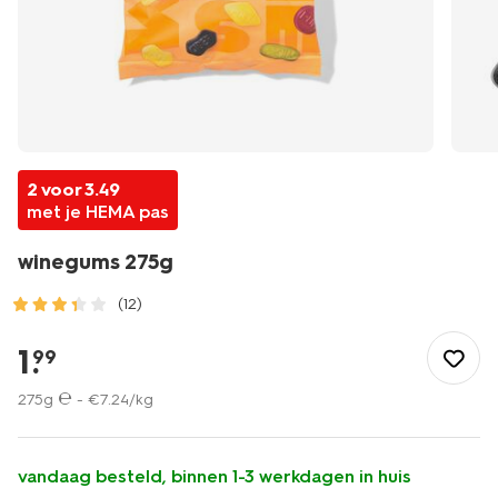
2 voor 3.49
met je HEMA pas
winegums 275g
(12)
/eten-
drinken/snoep/winegums-
1
.
99
275g-
10220087.html
275g ℮ -
€
7
.
24
/kg
vandaag besteld, binnen 1-3 werkdagen in huis