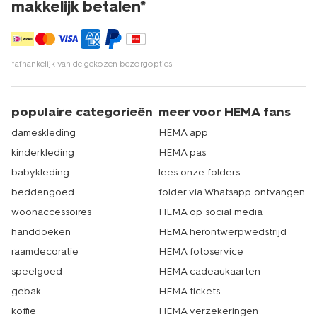
makkelijk betalen*
*afhankelijk van de gekozen bezorgopties
populaire categorieën
meer voor HEMA fans
dameskleding
HEMA app
kinderkleding
HEMA pas
babykleding
lees onze folders
beddengoed
folder via Whatsapp ontvangen
woonaccessoires
HEMA op social media
handdoeken
HEMA herontwerpwedstrijd
raamdecoratie
HEMA fotoservice
speelgoed
HEMA cadeaukaarten
gebak
HEMA tickets
koffie
HEMA verzekeringen