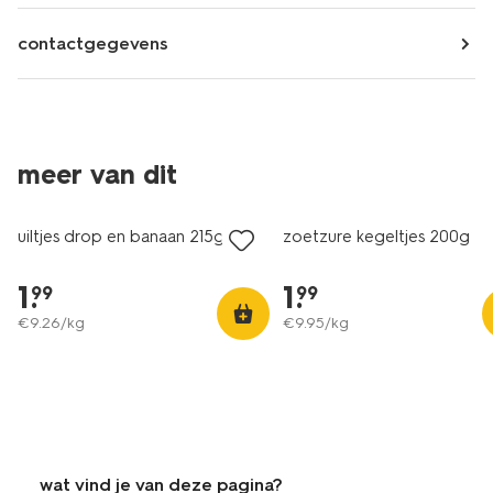
contactgegevens
2 voor 3.49
2 voor 3.49
meer van dit
met je HEMA pas
met je HEMA pas
uiltjes drop en banaan 215g
zoetzure kegeltjes 200g
1
.
1
.
99
99
€
9
.
26
/kg
€
9
.
95
/kg
wat vind je van deze pagina?