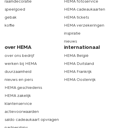
raamdecoratie
HEMA fotoservice
speelgoed
HEMA cadeaukaarten
gebak
HEMA tickets
koffie
HEMA verzekeringen
inspiratie
nieuws
over HEMA
internationaal
over ons bedrijf
HEMA België
werken bij HEMA
HEMA Duitsland
duurzaamheid
HEMA Frankrijk
nieuws en pers
HEMA Oostenrijk
HEMA geschiedenis
HEMA zakelijk
klantenservice
actievoorwaarden
saldo cadeaukaart opvragen
partnerships