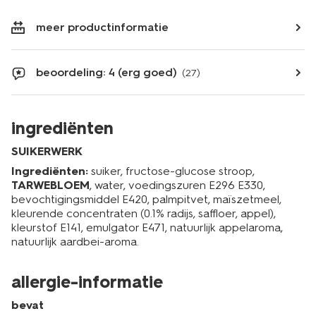
meer productinformatie
beoordeling: 4 (erg goed)
(27)
ingrediënten
SUIKERWERK
Ingrediënten:
suiker, fructose-glucose stroop,
TARWEBLOEM
, water, voedingszuren E296 E330,
bevochtigingsmiddel E420, palmpitvet, maïszetmeel,
kleurende concentraten (0.1% radijs, saffloer, appel),
kleurstof E141, emulgator E471, natuurlijk appelaroma,
natuurlijk aardbei-aroma.
allergie-informatie
bevat