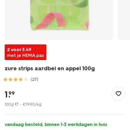
2 voor 3.49
met je HEMA pas
zure strips aardbei en appel 100g
(27)
/eten-
drinken/snoep/zure-
1
.
99
strips-
aardbei-
100g ℮ -
€
19
.
90
/kg
en-
appel-
100g-
vandaag besteld, binnen 1-3 werkdagen in huis
10220080.html