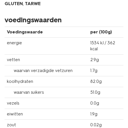
GLUTEN
,
TARWE
voedingswaarden
Voedingswaarde
per (100g)
energie
1534 kJ / 362
kcal
vetten
2.9g
waarvan verzadigde vetzuren
1.7g
koolhydraten
82.0g
waarvan suikers
51.0g
vezels
0.0g
eiwitten
1.9g
zout
0.02g