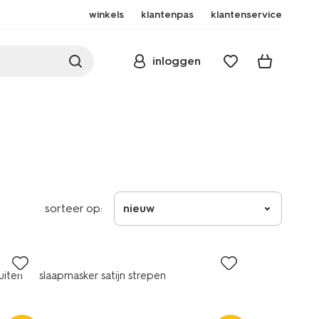
winkels
klantenpas
klantenservice
inloggen
sorteer op:
nieuw
uiten
slaapmasker satijn strepen