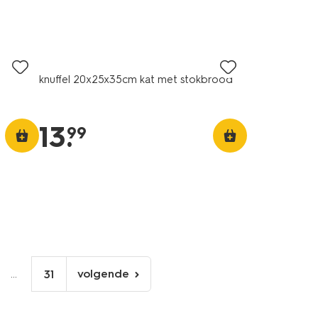
knuffel 20x25x35cm kat met stokbrood
13
.
99
...
volgende
31
volgende
pagina