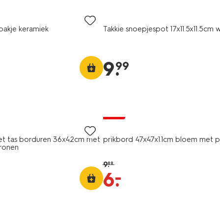
bakje keramiek
Takkie snoepjespot 17x11.5x11.5cm w
9
.
99
sale
et tas borduren 36x42cm met
prikbord 47x47x1.1cm bloem met p
ronen
9
.
99
–
6
.