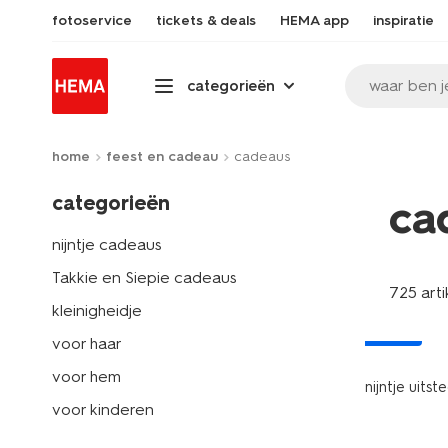
fotoservice
tickets & deals
HEMA app
inspiratie
waar ben j
categorieën
home
feest en cadeau
cadeaus
categorieën
ca
nijntje cadeaus
Takkie en Siepie cadeaus
725 arti
kleinigheidje
nieuw
voor haar
voor hem
nijntje uits
voor kinderen