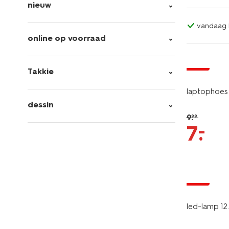
nieuw
vandaag b
online op voorraad
sale
Takkie
laptophoes
dessin
9
.
99
–
7
.
sale
led-lamp 12