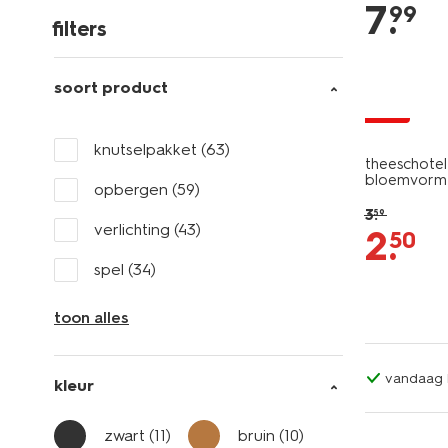
7
.
99
filters
soort product
sale
knutselpakket
(63)
theeschotel
bloemvorm
opbergen
(59)
3
.
59
verlichting
(43)
2
.
50
spel
(34)
toon alles
vandaag b
kleur
zwart
(11)
bruin
(10)