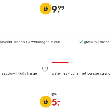
9
.
99
esteld, binnen 1-3 werkdagen in huis
gratis thuisbezo
korting
aat 36-41 fluffy hartje
waterfles 450ml met bandje stran
7
.
99
–
5
.