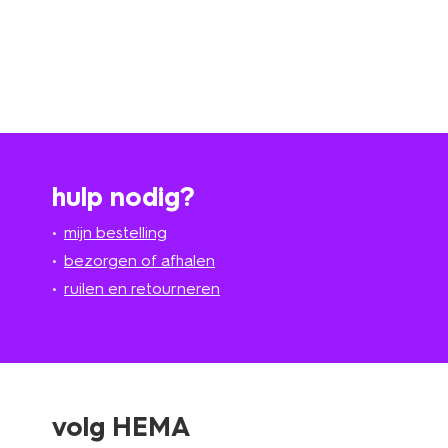
hulp nodig?
mijn bestelling
bezorgen of afhalen
ruilen en retourneren
volg HEMA