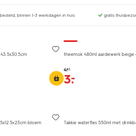
esteld, binnen 1-3 werkdagen in huis
gratis thuisbezo
sale
 43.5x30.5cm
theemok 480ml aardewerk beige 
4
.
87
–
3
.
.5x12.5x23cm bloem
Takkie waterfles 550ml met drinkb