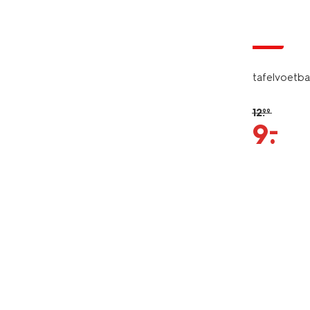
sale
tafelvoetba
12
.
99
–
9
.