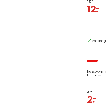
17
.
99
–
12
.
vandaag b
sale
huissokken m
lichtroze
3
.
99
–
2
.