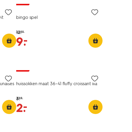
sale
it
bingo spel
12
.
99
–
9
.
sale
unaises
huissokken maat 36-41 fluffy croissant lila
3
.
99
–
2
.