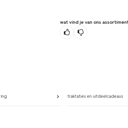
vorige
pagina
wat vind je van ons assortimen
ring
traktaties en uitdeelcadeaus