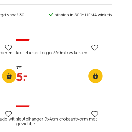
rgd vanaf 30.-
afhalen in 500+ HEMA winkels
sale
dieren
koffiebeker to go 350ml rvs kersen
7
.
99
–
5
.
sale
akje wit
sleutelhanger 9x4cm croissantvorm met
gezichtje