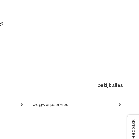
t?
bekijk alles
wegwerpservies
Feedback