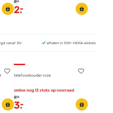
3
.
59
–
2
.
rgd vanaf 30.-
afhalen in 500+ HEMA winkels
sale
d
telefoonhouder roze
online nog 13 stuks op voorraad
3
.
99
–
3
.