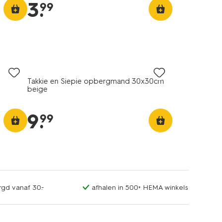
3
.
99
Takkie en Siepie opbergmand 30x30cm
beige
9
.
99
rgd vanaf 30.-
afhalen in 500+ HEMA winkels