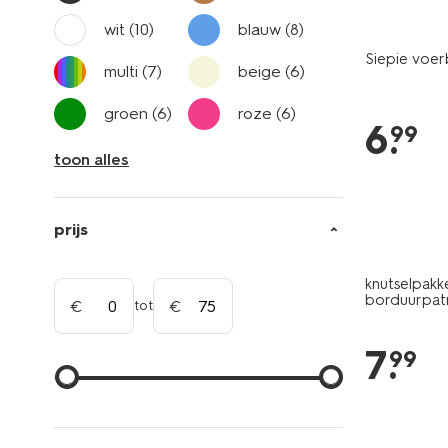
wit
(10)
blauw
(8)
Siepie voer
multi
(7)
beige
(6)
groen
(6)
roze
(6)
6
.
99
toon alles
prijs
knutselpakk
borduurpat
tot
7
.
99