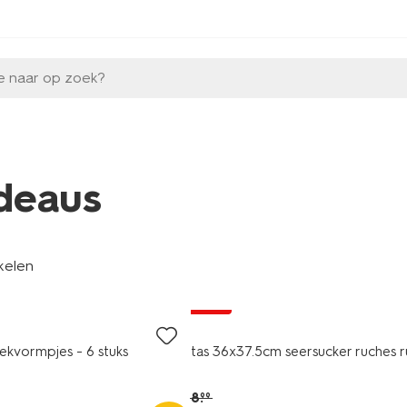
e naar op zoek?
deaus
kelen
sale
teekvormpjes - 6 stuks
tas 36x37.5cm seersucker ruches r
8
.
99