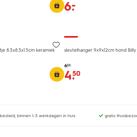
–
6
.
sale
tje 8.3x8.3x1.5cm keramiek
sleutelhanger 9x9x12cm hond Billy
6
.
59
4
.
50
esteld, binnen 1-3 werkdagen in huis
gratis thuisbezo