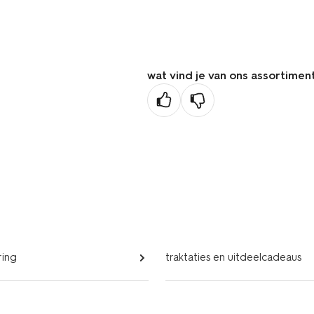
de
vorige
pagina
wat vind je van ons assortimen
ring
traktaties en uitdeelcadeaus