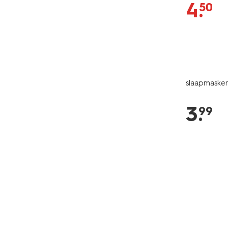
4
.
50
slaapmasker
3
.
99