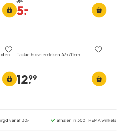
7
.
99
–
5
.
uiten
Takkie huisdierdeken 47x70cm
12
.
99
orgd vanaf 30.-
afhalen in 500+ HEMA winkels