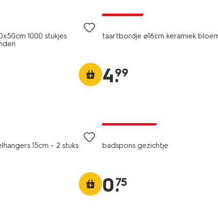
2+1 gratis
0x50cm 1000 stukjes
taartbordje ⌀16cm keramiek blo
nden
4
.
99
laag geprijsd
elhangers 15cm - 2 stuks
badspons gezichtje
0
.
75