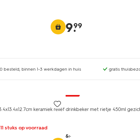
9
.
99
0 besteld, binnen 1-3 werkdagen in huis
gratis thuisbez
sale
.4x13.4x12.7cm keramiek reliëf
drinkbeker met rietje 450ml gezic
 11 stuks op voorraad
5
.
–