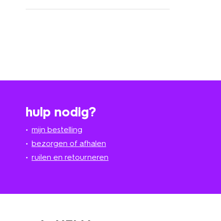
hulp nodig?
mijn bestelling
bezorgen of afhalen
ruilen en retourneren