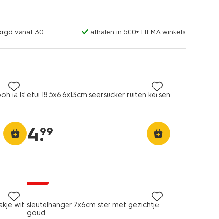
orgd vanaf 30.-
afhalen in 500+ HEMA winkels
h la la'
etui 18.5x6.6x13cm seersucker ruiten kersen
4
.
99
sale
akje wit
sleutelhanger 7x6cm ster met gezichtje
goud