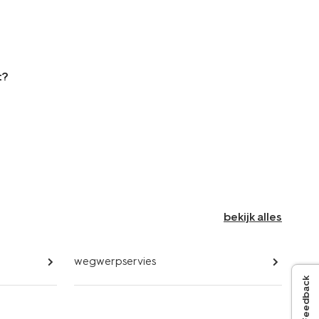
t?
bekijk alles
wegwerpservies
Feedback