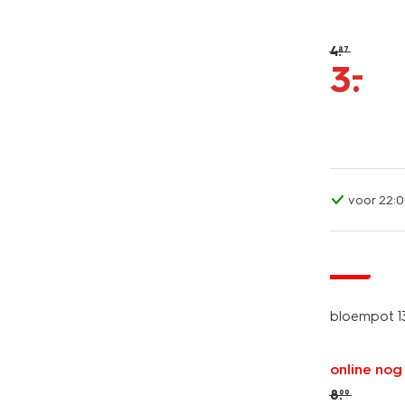
4
.
87
–
3
.
voor 22:0
sale
bloempot 13
online nog
8
.
99