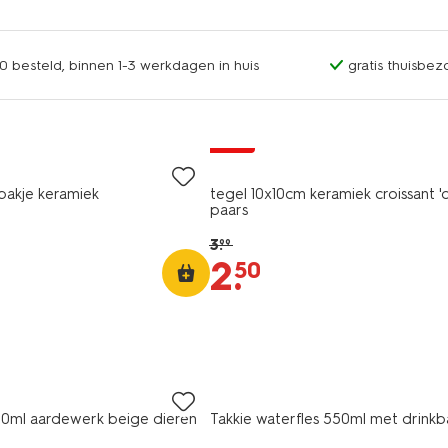
0 besteld, binnen 1-3 werkdagen in huis
gratis thuisbez
sale
bakje keramiek
tegel 10x10cm keramiek croissant 'oo
paars
3
.
99
2
.
50
0ml aardewerk beige dieren
Takkie waterfles 550ml met drinkb