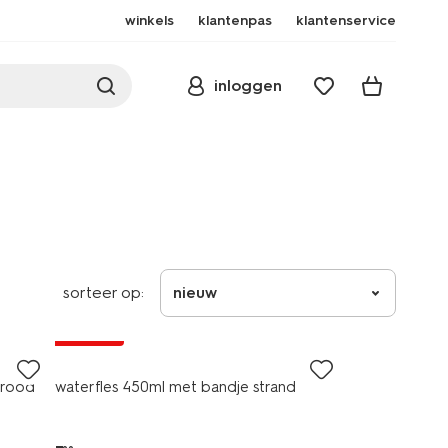
winkels
klantenpas
klantenservice
inloggen
sorteer op:
nieuw
korting
brood
waterfles 450ml met bandje strand