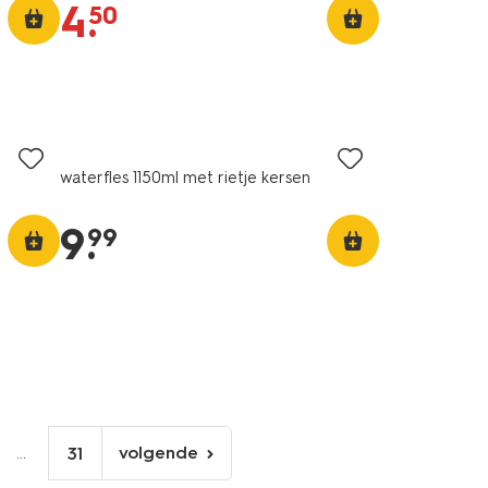
4
.
50
waterfles 1150ml met rietje kersen
9
.
99
...
volgende
31
volgende
pagina