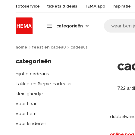
fotoservice
tickets & deals
HEMA app
inspiratie
waar ben j
categorieën
home
feest en cadeau
cadeaus
categorieën
ca
nijntje cadeaus
Takkie en Siepie cadeaus
722 arti
kleinigheidje
voor haar
voor hem
dubbelwand
voor kinderen
online nog