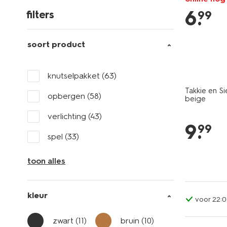
6
.
99
filters
soort product
knutselpakket
(63)
Takkie en 
opbergen
(58)
beige
verlichting
(43)
9
.
99
spel
(33)
toon alles
kleur
voor 22:0
zwart
(11)
bruin
(10)