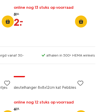
online nog 13 stuks op voorraad
3
.
59
–
2
.
orgd vanaf 30.-
afhalen in 500+ HEMA winkels
sale
htjes
sleutelhanger 8x8x12cm kat Pebbles
online nog 12 stuks op voorraad
6
.
59