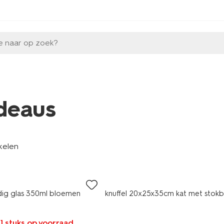
e naar op zoek?
deaus
kelen
ig glas 350ml bloemen
knuffel 20x25x35cm kat met stok
 1 stuks op voorraad