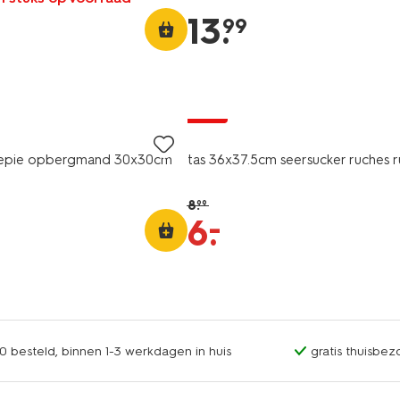
13
.
99
sale
Siepie opbergmand 30x30cm
tas 36x37.5cm seersucker ruches r
8
.
99
–
6
.
0 besteld, binnen 1-3 werkdagen in huis
gratis thuisbez