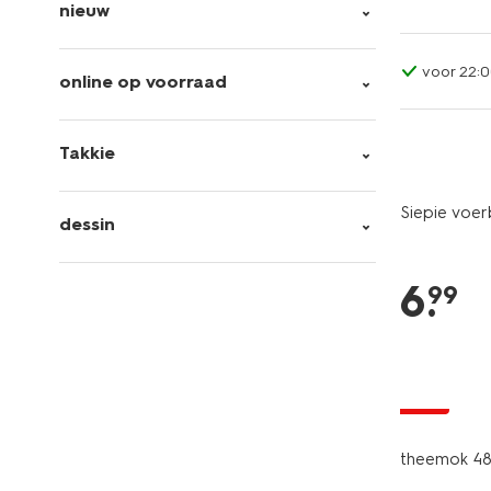
nieuw
voor 22:0
online op voorraad
Takkie
Siepie voer
dessin
6
.
99
sale
theemok 48