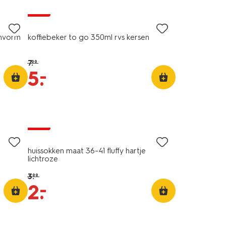
sale
emvorm
koffiebeker to go 350ml rvs kersen
7
.
99
–
5
.
sale
huissokken maat 36-41 fluffy hartje
lichtroze
3
.
99
–
2
.