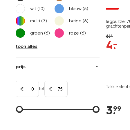
sale
wit
(10)
blauw
(8)
multi
(7)
beige
(6)
legpuzzel 7
grachtenpa
groen
(6)
roze
(6)
6
.
99
–
4
.
toon alles
prijs
Takkie sleut
tot
3
.
99