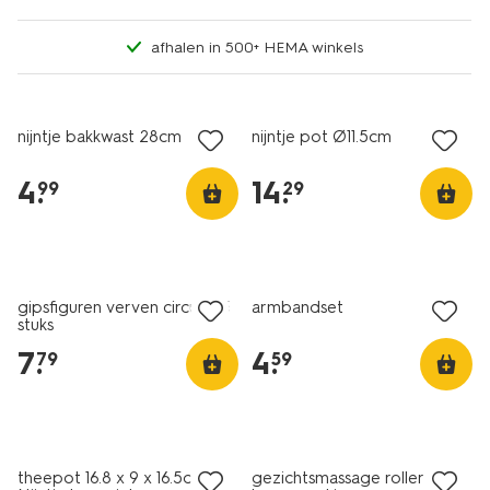
afhalen in 500+ HEMA winkels
nijntje bakkwast 28cm
nijntje pot Ø11.5cm
4
.
14
.
99
29
gipsfiguren verven circus - 5
armbandset
stuks
7
.
4
.
79
59
theepot 16.8 x 9 x 16.5cm
gezichtsmassage roller met