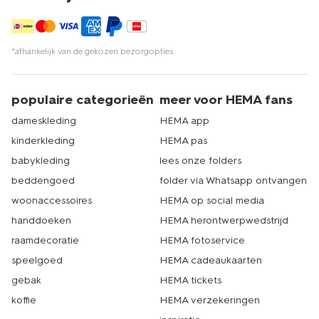
*afhankelijk van de gekozen bezorgopties
populaire categorieën
meer voor HEMA fans
dameskleding
HEMA app
kinderkleding
HEMA pas
babykleding
lees onze folders
beddengoed
folder via Whatsapp ontvangen
woonaccessoires
HEMA op social media
handdoeken
HEMA herontwerpwedstrijd
raamdecoratie
HEMA fotoservice
speelgoed
HEMA cadeaukaarten
gebak
HEMA tickets
koffie
HEMA verzekeringen