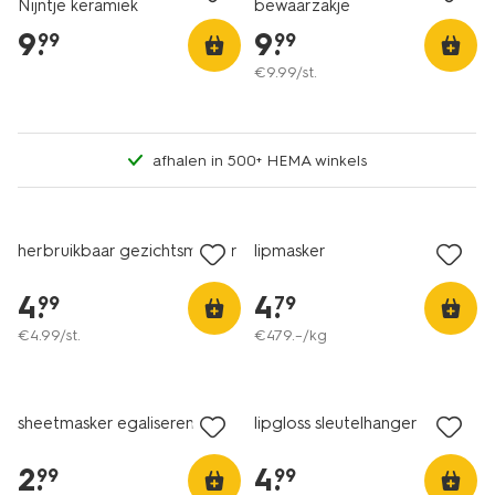
Nijntje keramiek
bewaarzakje
9
.
9
.
99
99
€
9
.
99
/st.
afhalen in 500+ HEMA winkels
vegan
herbruikbaar gezichtsmasker
lipmasker
4
.
4
.
99
79
€
4
.
99
/st.
€
479
.
–
/kg
vegan
vegan
sheetmasker egaliserend
lipgloss sleutelhanger
2
.
4
.
99
99