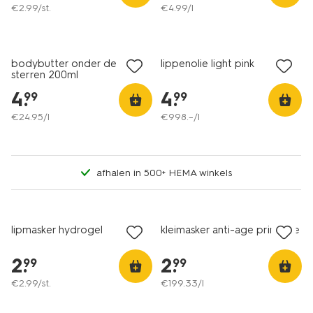
€
2
.
99
/st.
€
4
.
99
/l
vegan
bodybutter onder de
lippenolie light pink
sterren 200ml
4
.
4
.
99
99
€
24
.
95
/l
€
998
.
–
/l
afhalen in 500+ HEMA winkels
vegan
vegan
lipmasker hydrogel
kleimasker anti-age primrose
2
.
2
.
99
99
€
2
.
99
/st.
€
199
.
33
/l
vegan