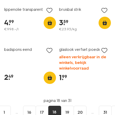
lippenolie transparent
bruisbal strik
4
.
3
.
99
59
€
998
.
–
/l
€
23
.
93
/kg
badspons eend
glaslook verfset poedel
alleen verkrijgbaar in de
winkels, bekijk
winkelvoorraad
2
.
1
.
49
99
pagina 18 van 31
...
18
...
1
16
17
19
20
31