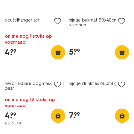
sleutelhanger set
nijntje bakmat 30x40cm
siliconen
online nog 1 stuks op
voorraad
5
.
4
.
99
99
herbruikbare oogmaskers - 1
nijntje drinkfles 600ml glas
paar
online nog 12 stuks op
voorraad
7
.
4
.
99
99
€
2
.
50
/st.