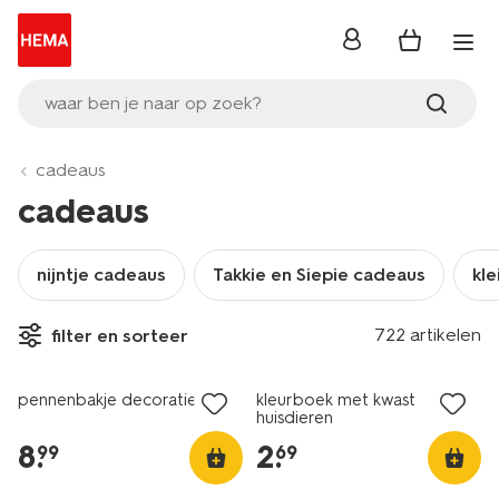
inloggen
waar ben je naar op zoek?
cadeaus
cadeaus
nijntje cadeaus
Takkie en Siepie cadeaus
kle
722 artikelen
filter en sorteer
pennenbakje decoratie set
kleurboek met kwast
huisdieren
8
.
2
.
99
69