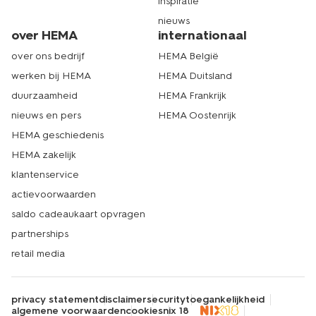
inspiratie
nieuws
over HEMA
internationaal
over ons bedrijf
HEMA België
werken bij HEMA
HEMA Duitsland
duurzaamheid
HEMA Frankrijk
nieuws en pers
HEMA Oostenrijk
HEMA geschiedenis
HEMA zakelijk
klantenservice
actievoorwaarden
saldo cadeaukaart opvragen
partnerships
retail media
privacy statement
disclaimer
security
toegankelijkheid
algemene voorwaarden
cookies
nix 18