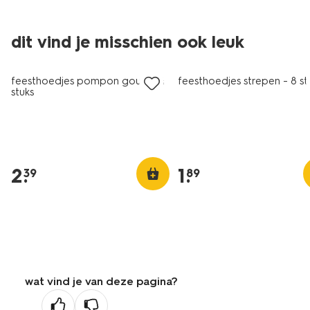
dit vind je misschien ook leuk
feesthoedjes pompon goud - 4
feesthoedjes strepen - 8 st
stuks
2
.
1
.
39
89
wat vind je van deze pagina?