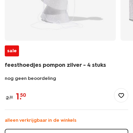
sale
feesthoedjes pompon zilver - 4 stuks
nog geen beoordeling
/feest-
cadeau/versiering/feesthoedjes/feesthoedjes-
1
.
50
2
.
39
pompon-
zilver-
-
-4-
alleen verkrijgbaar in de winkels
stuks-
14250198.html