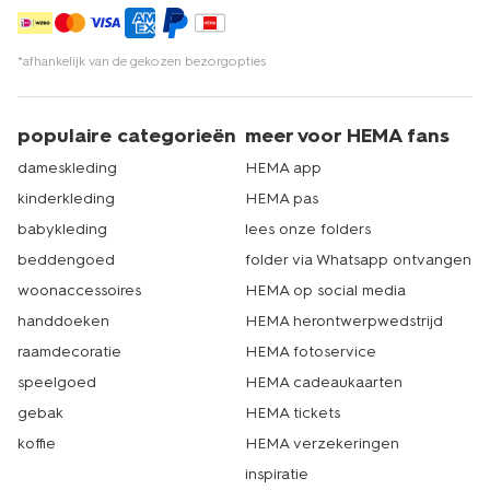
*afhankelijk van de gekozen bezorgopties
populaire categorieën
meer voor HEMA fans
dameskleding
HEMA app
kinderkleding
HEMA pas
babykleding
lees onze folders
beddengoed
folder via Whatsapp ontvangen
woonaccessoires
HEMA op social media
handdoeken
HEMA herontwerpwedstrijd
raamdecoratie
HEMA fotoservice
speelgoed
HEMA cadeaukaarten
gebak
HEMA tickets
koffie
HEMA verzekeringen
inspiratie