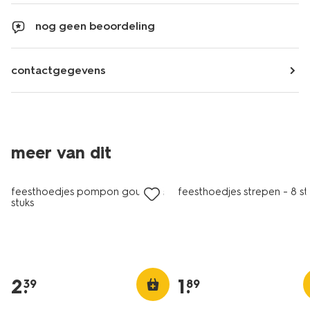
nog geen beoordeling
contactgegevens
meer van dit
feesthoedjes pompon goud - 4
feesthoedjes strepen - 8 st
stuks
2
.
1
.
39
89