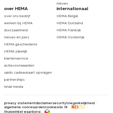
nieuws
over HEMA
internationaal
over ons bedrijf
HEMA België
werken bij HEMA
HEMA Duitsland
duurzaamheid
HEMA Frankrijk
nieuws en pers
HEMA Oostenrijk
HEMA geschiedenis
HEMA zakelijk
klantenservice
actievoorwaarden
saldo cadeaukaart opvragen
partnerships
retail media
privacy statement
disclaimer
security
toegankelijkheid
algemene voorwaarden
cookies
nix 18
thuiswinkel waarborg