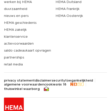
werken bij HEMA
HEMA Duitsland
duurzaamheid
HEMA Frankrijk
nieuws en pers
HEMA Oostenrijk
HEMA geschiedenis
HEMA zakelijk
klantenservice
actievoorwaarden
saldo cadeaukaart opvragen
partnerships
retail media
privacy statement
disclaimer
security
toegankelijkheid
algemene voorwaarden
cookies
nix 18
thuiswinkel waarborg