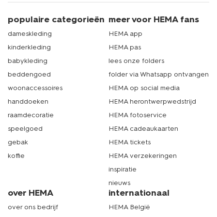
populaire categorieën
meer voor HEMA fans
dameskleding
HEMA app
kinderkleding
HEMA pas
babykleding
lees onze folders
beddengoed
folder via Whatsapp ontvangen
woonaccessoires
HEMA op social media
handdoeken
HEMA herontwerpwedstrijd
raamdecoratie
HEMA fotoservice
speelgoed
HEMA cadeaukaarten
gebak
HEMA tickets
koffie
HEMA verzekeringen
inspiratie
nieuws
over HEMA
internationaal
over ons bedrijf
HEMA België