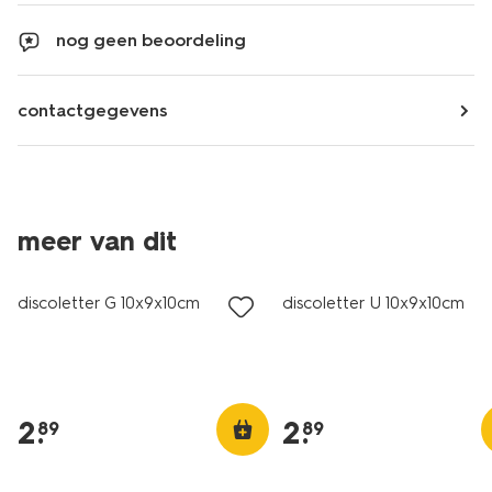
nog geen beoordeling
contactgegevens
meer van dit
discoletter G 10x9x10cm
discoletter U 10x9x10cm
2
.
2
.
89
89