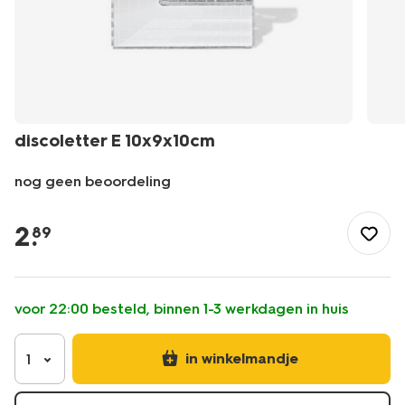
discoletter E 10x9x10cm
nog geen beoordeling
/feest-
cadeau/versiering/fotobooth-
2
.
89
accessoires/discoletter-
e-
10x9x10cm-
14250271.html
voor 22:00 besteld, binnen 1-3 werkdagen in huis
in winkelmandje
1