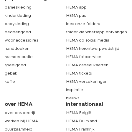
dameskleding
HEMA app
kinderkleding
HEMA pas
babykleding
lees onze folders
beddengoed
folder via Whatsapp ontvangen
woonaccessoires
HEMA op social media
handdoeken
HEMA herontwerpwedstrijd
raamdecoratie
HEMA fotoservice
speelgoed
HEMA cadeaukaarten
gebak
HEMA tickets
koffie
HEMA verzekeringen
inspiratie
nieuws
over HEMA
internationaal
over ons bedrijf
HEMA België
werken bij HEMA
HEMA Duitsland
duurzaamheid
HEMA Frankrijk