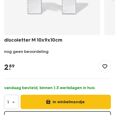
discoletter M 10x9x10cm
nog geen beoordeling
/feest-
cadeau/versiering/fotobooth-
2
.
89
accessoires/discoletter-
m-
10x9x10cm-
14250286.html
vandaag besteld, binnen 1-3 werkdagen in huis
in winkelmandje
1