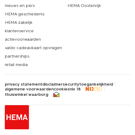
nieuws en pers
HEMA Oostenrijk
HEMA geschiedenis
HEMA zakelijk
klantenservice
actievoorwaarden
saldo cadeaukaart opvragen
partnerships
retail media
privacy statement
disclaimer
security
toegankelijkheid
algemene voorwaarden
cookies
nix 18
thuiswinkel waarborg