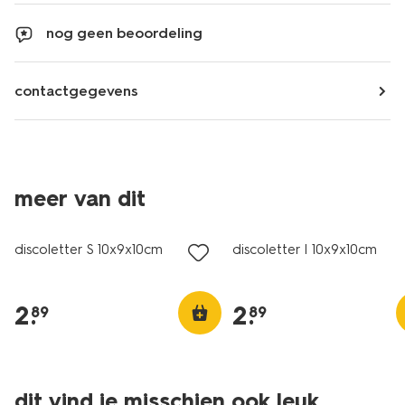
nog geen beoordeling
contactgegevens
meer van dit
discoletter S 10x9x10cm
discoletter I 10x9x10cm
2
.
2
.
89
89
dit vind je misschien ook leuk