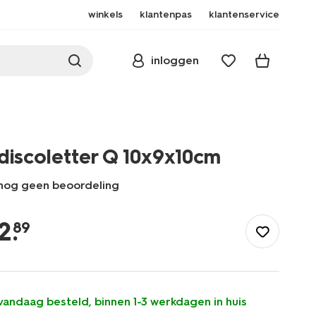
winkels
klantenpas
klantenservice
inloggen
discoletter Q 10x9x10cm
nog geen beoordeling
/feest-
cadeau/versiering/fotobooth-
2
.
89
accessoires/discoletter-
q-
10x9x10cm-
14250290.html
vandaag besteld, binnen 1-3 werkdagen in huis