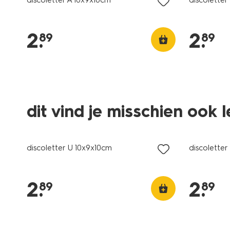
2
.
2
.
89
89
dit vind je misschien ook 
discoletter U 10x9x10cm
discoletter
2
.
2
.
89
89