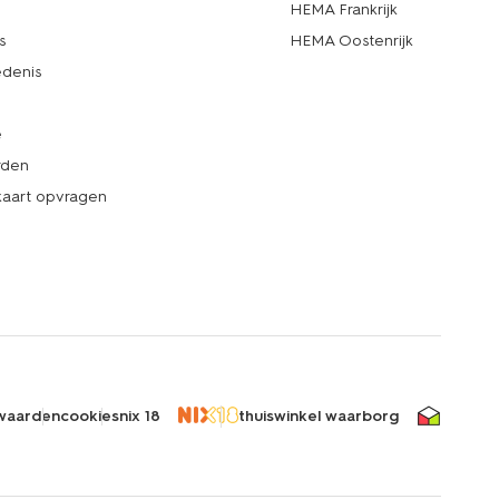
d
HEMA Frankrijk
s
HEMA Oostenrijk
denis
e
rden
kaart opvragen
waarden
cookies
nix 18
thuiswinkel waarborg