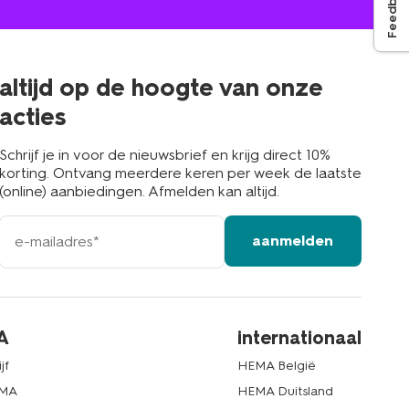
Feedback
jou
in
de
buurt
altijd op de hoogte van onze
acties
Schrijf je in voor de nieuwsbrief en krijg direct 10%
korting. Ontvang meerdere keren per week de laatste
(online) aanbiedingen. Afmelden kan altijd.
e-
aanmelden
mailadres
A
internationaal
jf
HEMA België
EMA
HEMA Duitsland