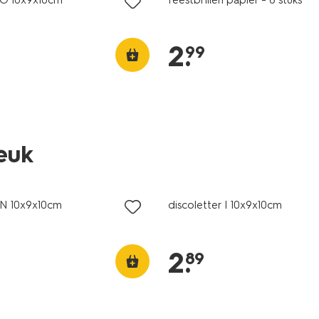
2
.
99
leuk
 N 10x9x10cm
discoletter I 10x9x10cm
2
.
89