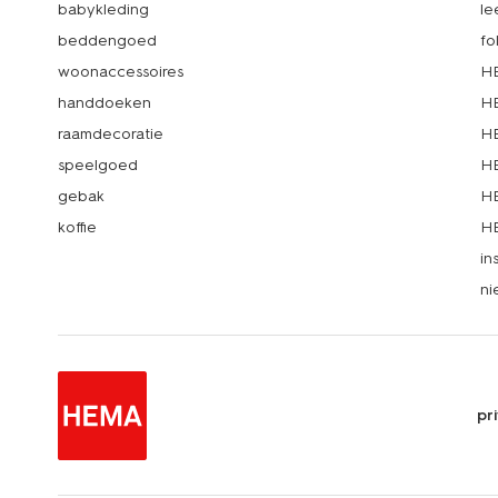
babykleding
le
beddengoed
fo
woonaccessoires
HE
handdoeken
HE
raamdecoratie
HE
speelgoed
HE
gebak
HE
koffie
HE
in
ni
pr