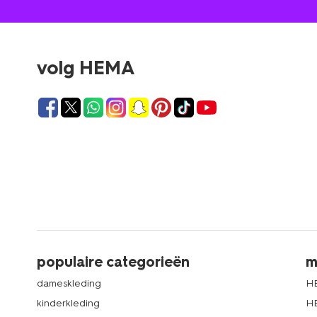
volg HEMA
populaire categorieën
m
dameskleding
H
kinderkleding
H