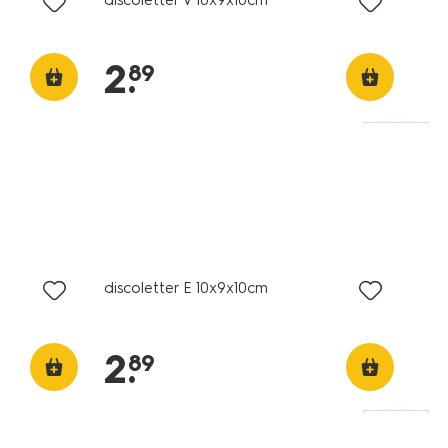
2
.
89
discoletter E 10x9x10cm
2
.
89