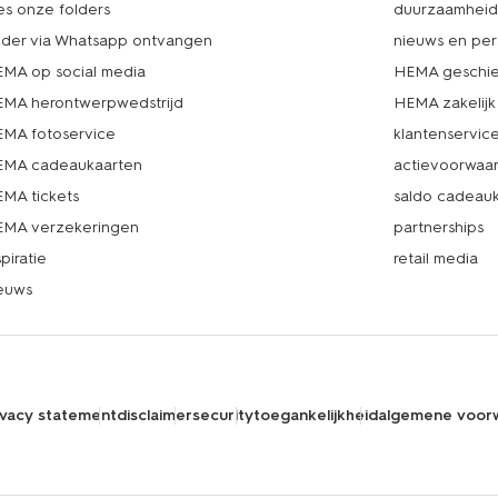
es onze folders
duurzaamhei
lder via Whatsapp ontvangen
nieuws en per
MA op social media
HEMA geschie
MA herontwerpwedstrijd
HEMA zakelijk
MA fotoservice
klantenservic
MA cadeaukaarten
actievoorwaa
MA tickets
saldo cadeau
MA verzekeringen
partnerships
spiratie
retail media
euws
ivacy statement
disclaimer
security
toegankelijkheid
algemene voor