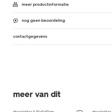
meer productinformatie
nog geen beoordeling
contactgegevens
meer van dit
discoletter A 10x9x10cm
discolette