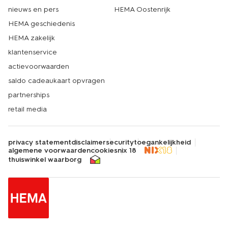
nieuws en pers
HEMA Oostenrijk
HEMA geschiedenis
HEMA zakelijk
klantenservice
actievoorwaarden
saldo cadeaukaart opvragen
partnerships
retail media
privacy statement
disclaimer
security
toegankelijkheid
algemene voorwaarden
cookies
nix 18
thuiswinkel waarborg