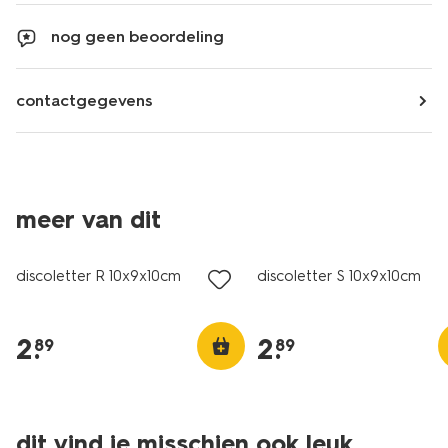
nog geen beoordeling
contactgegevens
meer van dit
discoletter R 10x9x10cm
discoletter S 10x9x10cm
2
.
2
.
89
89
dit vind je misschien ook leuk