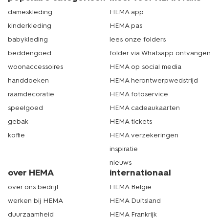
dameskleding
HEMA app
kinderkleding
HEMA pas
babykleding
lees onze folders
beddengoed
folder via Whatsapp ontvangen
woonaccessoires
HEMA op social media
handdoeken
HEMA herontwerpwedstrijd
raamdecoratie
HEMA fotoservice
speelgoed
HEMA cadeaukaarten
gebak
HEMA tickets
koffie
HEMA verzekeringen
inspiratie
nieuws
over HEMA
internationaal
over ons bedrijf
HEMA België
werken bij HEMA
HEMA Duitsland
duurzaamheid
HEMA Frankrijk