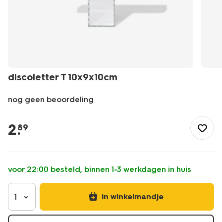
discoletter T 10x9x10cm
nog geen beoordeling
/feest-
cadeau/versiering/fotobooth-
2
.
89
accessoires/discoletter-
t-
10x9x10cm-
14250293.html
voor 22:00 besteld, binnen 1-3 werkdagen in huis
in winkelmandje
1