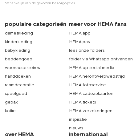
*afhankelijk van de gekozen bezorgopties
populaire categorieën
meer voor HEMA fans
dameskleding
HEMA app
kinderkleding
HEMA pas
babykleding
lees onze folders
beddengoed
folder via Whatsapp ontvangen
woonaccessoires
HEMA op social media
handdoeken
HEMA herontwerpwedstrijd
raamdecoratie
HEMA fotoservice
speelgoed
HEMA cadeaukaarten
gebak
HEMA tickets
koffie
HEMA verzekeringen
inspiratie
nieuws
over HEMA
internationaal