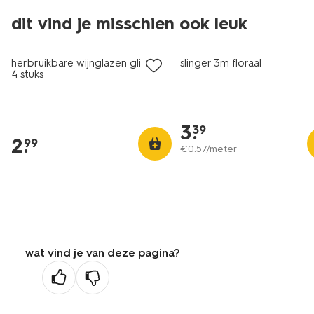
dit vind je misschien ook leuk
herbruikbare wijnglazen glitter -
slinger 3m floraal
4 stuks
3
.
39
2
.
99
€
0
.
57
/meter
wat vind je van deze pagina?