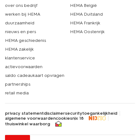
over ons bedrijf
HEMA België
werken bij HEMA
HEMA Duitsland
duurzaamheid
HEMA Frankrijk
nieuws en pers
HEMA Oostenrijk
HEMA geschiedenis
HEMA zakelijk
klantenservice
actievoorwaarden
saldo cadeaukaart opvragen
partnerships
retail media
privacy statement
disclaimer
security
toegankelijkheid
algemene voorwaarden
cookies
nix 18
thuiswinkel waarborg