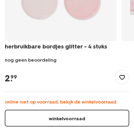
herbruikbare bordjes glitter - 4 stuks
nog geen beoordeling
/feest-
cadeau/wegwerpservies/borden/herbruikbare-
2
.
99
bordjes-
glitter-
-
-4-
online niet op voorraad, bekijk de winkelvoorraad
stuks-
14250309.html
winkelvoorraad