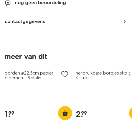
nog geen beoordeling
contactgegevens
meer van dit
borden ⌀22.5cm papier
herbruikbare bordjes stip 
bloemen - 8 stuks
4 stuks
1
.
2
.
99
99