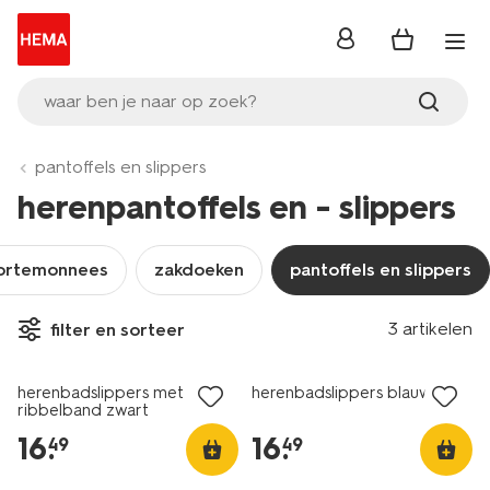
inloggen
waar ben je naar op zoek?
pantoffels en slippers
herenpantoffels en - slippers
portemonnees
zakdoeken
pantoffels en slippers
3 artikelen
filter en sorteer
herenbadslippers met
herenbadslippers blauw
ribbelband zwart
16
.
16
.
49
49