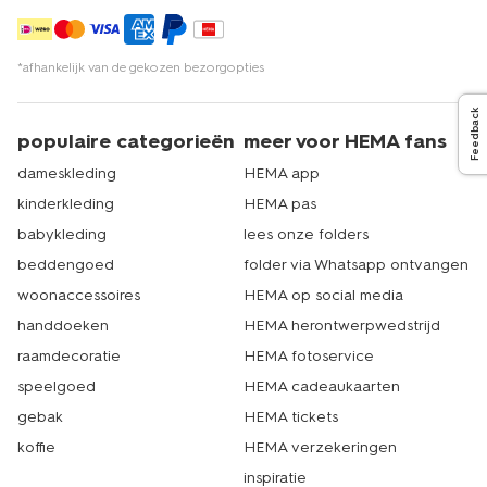
*afhankelijk van de gekozen bezorgopties
Feedback
populaire categorieën
meer voor HEMA fans
dameskleding
HEMA app
kinderkleding
HEMA pas
babykleding
lees onze folders
beddengoed
folder via Whatsapp ontvangen
woonaccessoires
HEMA op social media
handdoeken
HEMA herontwerpwedstrijd
raamdecoratie
HEMA fotoservice
speelgoed
HEMA cadeaukaarten
gebak
HEMA tickets
koffie
HEMA verzekeringen
inspiratie