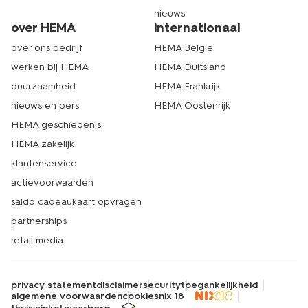
nieuws
over HEMA
internationaal
over ons bedrijf
HEMA België
werken bij HEMA
HEMA Duitsland
duurzaamheid
HEMA Frankrijk
nieuws en pers
HEMA Oostenrijk
HEMA geschiedenis
HEMA zakelijk
klantenservice
actievoorwaarden
saldo cadeaukaart opvragen
partnerships
retail media
privacy statement
disclaimer
security
toegankelijkheid
algemene voorwaarden
cookies
nix 18