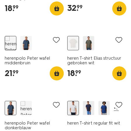
32
.
18
.
99
99
nieuw
nieuw
herenpolo Peter wafel
heren T-shirt Elias structuur
middenbruin
gebroken wit
21
.
18
.
99
99
essential
nieuw
2 voor 21.99
+5
herenpolo Peter wafel
heren T-shirt regular fit wit
donkerblauw