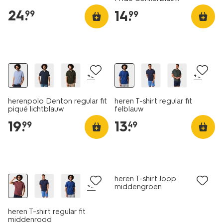
24
.
14
.
99
99
essential
essential
2 voor 21.99
+3
+5
herenpolo Denton regular fit
heren T-shirt regular fit
piqué lichtblauw
felblauw
19
.
13
.
99
49
sale
heren T-shirt Joop
+5
middengroen
heren T-shirt regular fit
middenrood