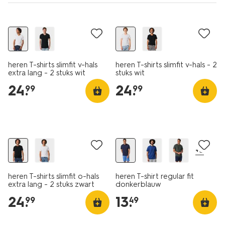
2 stuks
2 stuks
heren T-shirts slimfit v-hals
heren T-shirts slimfit v-hals - 2
extra lang - 2 stuks wit
stuks wit
24
.
24
.
99
99
essential
2 stuks
2 voor 21.99
+5
heren T-shirts slimfit o-hals
heren T-shirt regular fit
extra lang - 2 stuks zwart
donkerblauw
24
.
13
.
99
49