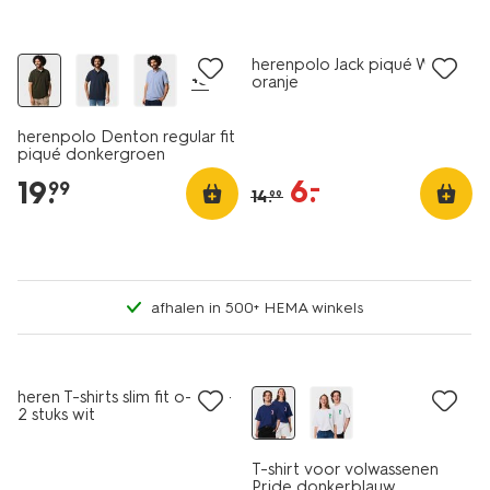
essential
sale
herenpolo Jack piqué WK
+3
oranje
herenpolo Denton regular fit
piqué donkergroen
6
.
–
19
.
99
14
.
99
afhalen in 500+ HEMA winkels
2 stuks
heren T-shirts slim fit o-hals -
2 stuks wit
T-shirt voor volwassenen
Pride donkerblauw