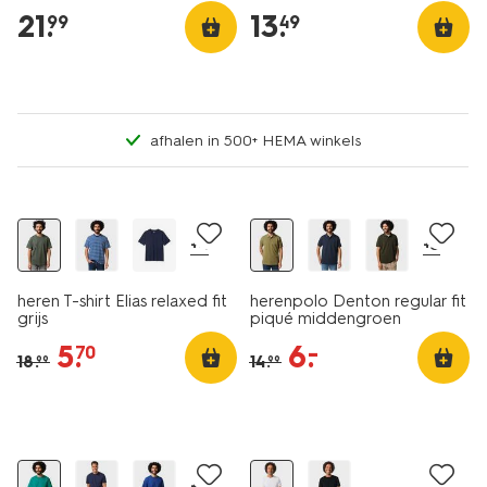
21
.
13
.
99
49
afhalen in 500+ HEMA winkels
essential
essential
sale
sale
+4
+3
heren T-shirt Elias relaxed fit
herenpolo Denton regular fit
grijs
piqué middengroen
5
.
6
.
–
70
18
.
14
.
99
99
essential
sale
2 stuks
+5