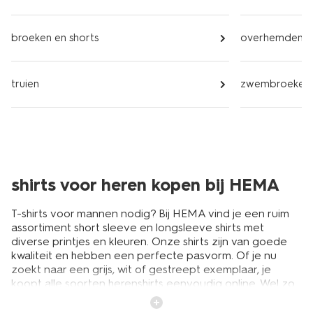
broeken en shorts
overhemden
truien
zwembroeken
shirts voor heren kopen bij HEMA
T-shirts voor mannen nodig? Bij HEMA vind je een ruim
assortiment short sleeve en longsleeve shirts met
diverse printjes en kleuren. Onze shirts zijn van goede
kwaliteit en hebben een perfecte pasvorm. Of je nu
zoekt naar een grijs, wit of gestreept exemplaar, je
koopt alle soorten herenshirts eenvoudig online. Wel zo
handig, want een goede selectie shirts is de perfecte
basis voor de kledingkast van iedere man. Draag een