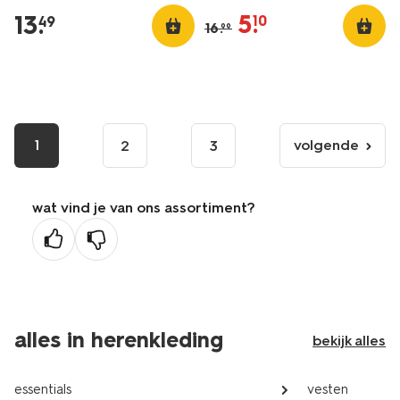
5
.
13
.
10
49
16
.
99
1
volgende
2
3
volgende
pagina
wat vind je van ons assortiment?
alles in herenkleding
bekijk alles
essentials
vesten