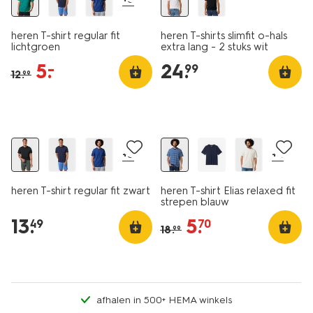
heren T-shirt regular fit
heren T-shirts slimfit o-hals
lichtgroen
extra lang - 2 stuks wit
5
.
24
.
–
99
12
.
99
essential
essential
2 voor 21.99
sale
+5
+4
heren T-shirt regular fit zwart
heren T-shirt Elias relaxed fit
strepen blauw
13
.
5
.
49
70
18
.
99
afhalen in 500+ HEMA winkels