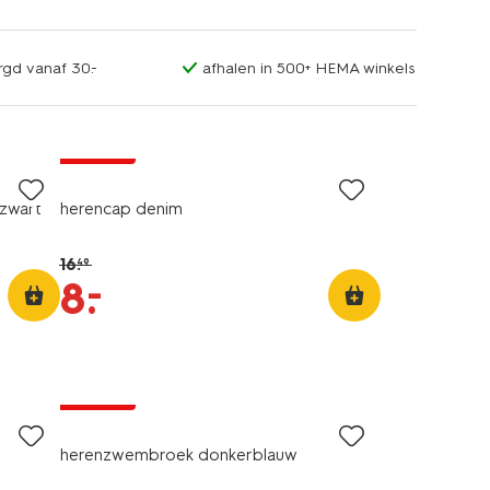
rgd vanaf 30.-
afhalen in 500+ HEMA winkels
korting
 zwart
herencap denim
16
.
49
–
8
.
korting
herenzwembroek donkerblauw