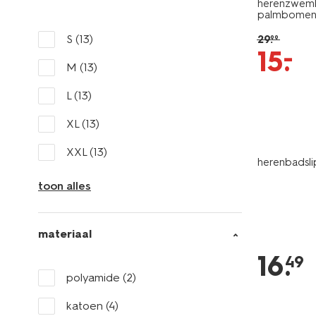
herenzwemb
palmbomen 
S
(13)
29
.
99
–
15
.
M
(13)
L
(13)
XL
(13)
XXL
(13)
herenbadsli
toon alles
materiaal
16
.
49
polyamide
(2)
katoen
(4)