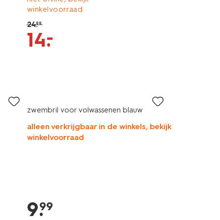
winkelvoorraad
24
.
99
–
14
.
zwembril voor volwassenen blauw
alleen verkrijgbaar in de winkels, bekijk
winkelvoorraad
9
.
99