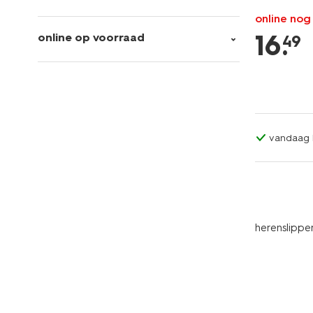
online nog
16
.
online op voorraad
49
vandaag b
herenslippe