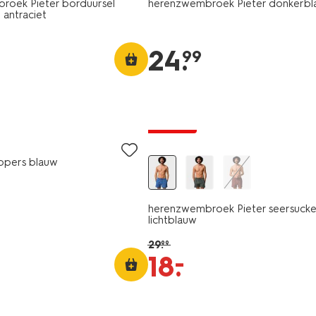
roek Pieter borduursel
herenzwembroek Pieter donkerb
antraciet
24
.
99
korting
ppers blauw
herenzwembroek Pieter seersucke
lichtblauw
29
.
99
–
18
.