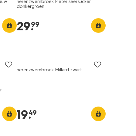
lauw
herenzwembroek Pieter seersucker
donkergroen
29
.
99
herenzwembroek Millard zwart
r
19
.
49