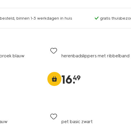
esteld, binnen 1-3 werkdagen in huis
gratis thuisbezo
broek blauw
herenbadslippers met ribbelband
16
.
49
lauw
pet basic zwart