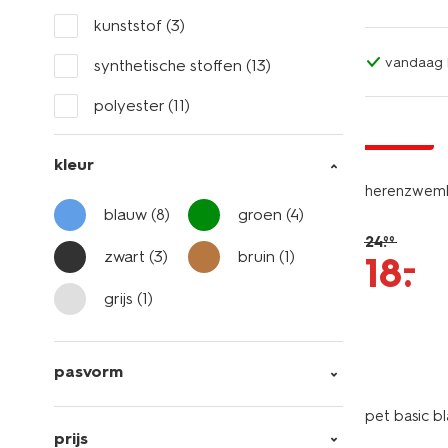
kunststof
(3)
vandaag b
synthetische stoffen
(13)
polyester
(11)
korting
kleur
herenzwem
blauw
(8)
groen
(4)
24
.
99
zwart
(3)
bruin
(1)
–
18
.
grijs
(1)
pasvorm
pet basic b
prijs