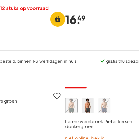
 12 stuks op voorraad
16
.
49
esteld, binnen 1-3 werkdagen in huis
gratis thuisbezo
korting
rs groen
herenzwembroek Pieter kersen
donkergroen
niet online, bekijk