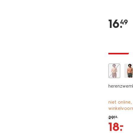
16
.
49
korting
herenzwembr
niet online,
winkelvoor
29
.
99
–
18
.