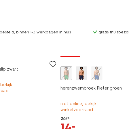
esteld, binnen 1-3 werkdagen in huis
gratis thuisbezo
korting
lip zwart
 bekijk
herenzwembroek Pieter groen
raad
niet online, bekijk
winkelvoorraad
24
.
99
–
14
.