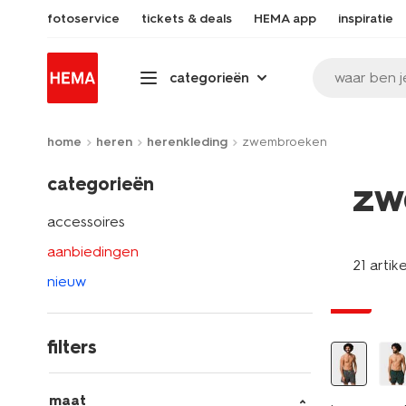
fotoservice
tickets & deals
HEMA app
inspiratie
waar ben j
categorieën
home
heren
herenkleding
zwembroeken
categorieën
zw
accessoires
aanbiedingen
21 artik
nieuw
sale
filters
maat