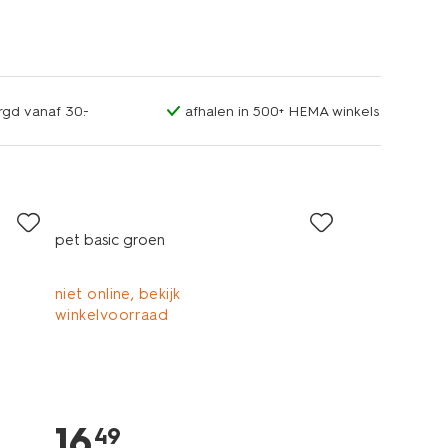
rgd vanaf 30.-
afhalen in 500+ HEMA winkels
pet basic groen
niet online, bekijk
winkelvoorraad
16
.
49