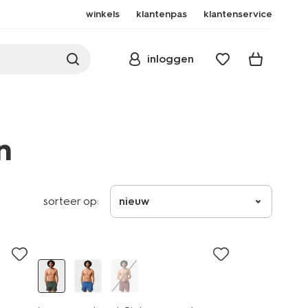
winkels
klantenpas
klantenservice
inloggen
n
sorteer op:
nieuw