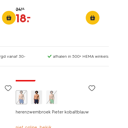
24
.
99
–
18
.
rgd vanaf 30.-
afhalen in 500+ HEMA winkels
korting
herenzwembroek Pieter kobaltblauw
niet online, bekijk