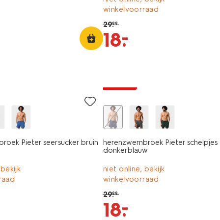
winkelvoorraad
29
.
99
–
18
.
korting
oek Pieter seersucker bruin
herenzwembroek Pieter schelpjes
donkerblauw
 bekijk
niet online, bekijk
raad
winkelvoorraad
29
.
99
–
18
.