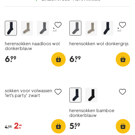
2+1 gratis
2+1 gratis
+1
+1
herensokken naadloos wol
herensokken wol donkergrijs
donkerblauw
6
.
6
.
99
99
sale
2+1 gratis
sokken voor volwassenen
'let's party' zwart
herensokken bamboe
donkerblauw
2
.
–
5
.
59
4
.
99