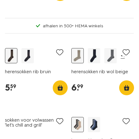
afhalen in 500+ HEMA winkels
2+1 gratis
2+1 gratis
+1
herensokken rib bruin
herensokken rib wol beige
5
.
6
.
59
99
5 paar
sokken voor volwassenen
'let's chill and grill'
donkerblauw