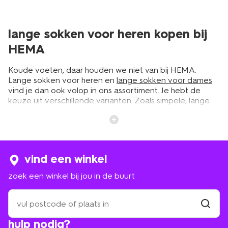
lange sokken voor heren kopen bij
HEMA
Koude voeten, daar houden we niet van bij HEMA.
Lange sokken voor heren en
lange sokken voor dames
vind je dan ook volop in ons assortiment. Je hebt de
keuze uit verschillende varianten. Zoals simpele, lange
sokken in een neutrale kleur als goede basis bij elke
outfit. Of gekleurde sokken met vrolijke print voor heren
die wat meer willen opvallen. En wat dacht je van warme
wintersokken voor heren met iconische HEMA-dessins
erop. Zoals tompouces, rookworsten of Takkie? Leuk om
vind een winkel
te geven en nog leuker om te krijgen. Bekijk het
assortiment met lange herensokken bij HEMA en koop
zoek een winkel bij jou in de buurt
een nieuw paar voor een klein prijsje.
zoek
een
warme wintersokken voor heren
winkel
vind
hulp nodig?
winkel
bij