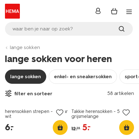
inloggen
waar ben je naar op zoek?
lange sokken
lange sokken voor heren
lange sokken
enkel- en sneakersokken
sport
nieuw
5 paar
58 artikelen
filter en sorteer
laag geprijsd
sale
herensokken strepen - 5 paar
Takkie herensokken - 5 paar
wit
grijsmelange
6
.
5
.
–
–
12
.
29