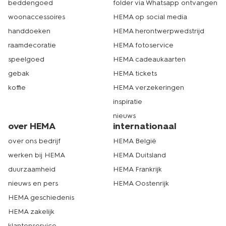
beddengoed
folder via Whatsapp ontvangen
woonaccessoires
HEMA op social media
handdoeken
HEMA herontwerpwedstrijd
raamdecoratie
HEMA fotoservice
speelgoed
HEMA cadeaukaarten
gebak
HEMA tickets
koffie
HEMA verzekeringen
inspiratie
nieuws
over HEMA
internationaal
over ons bedrijf
HEMA België
werken bij HEMA
HEMA Duitsland
duurzaamheid
HEMA Frankrijk
nieuws en pers
HEMA Oostenrijk
HEMA geschiedenis
HEMA zakelijk
klantenservice