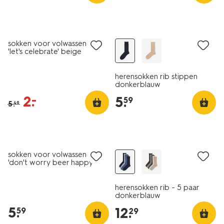
sale
2+1 gratis
sokken voor volwassenen
'let's celebrate' beige
herensokken rib stippen
donkerblauw
2
.
–
5
.
59
5
.
49
5 paar
sokken voor volwassenen
'don't worry beer happy'
donkerblauw
herensokken rib - 5 paar
donkerblauw
5
.
12
.
59
29