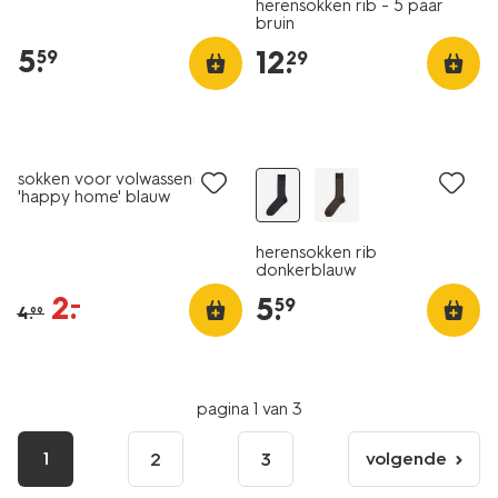
herensokken rib - 5 paar
bruin
5
.
12
.
59
29
sale
2+1 gratis
sokken voor volwassenen
'happy home' blauw
herensokken rib
donkerblauw
2
.
–
5
.
59
4
.
99
pagina 1 van 3
1
volgende
2
3
volgende
pagina