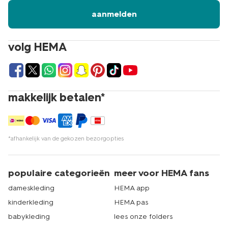
bestellen
aanmelden
Hoge sokken voor heren kunnen worden gedragen
onder een pantalon, maar ook onder een spijkerbroek.
volg HEMA
Bovendien houden ze je voeten en enkels warm tijdens
het sporten. Je koopt de lange sokken voor heren
gemakkelijk online op hema.nl. Met een ruime collectie
om uit te kiezen zit er altijd wel een passend paar
tussen: effen sokken of met een vrolijke print. Ook in de
makkelijk betalen*
winkels vind je het assortiment hoge herensokken. HEMA
heeft meer dan 500 winkels in Nederland. Er zit dus altijd
een HEMA-winkel bij jou in de buurt om lange sokken
voor heren te kopen. Dat is echt HEMA.
*afhankelijk van de gekozen bezorgopties
populaire categorieën
meer voor HEMA fans
dameskleding
HEMA app
kinderkleding
HEMA pas
babykleding
lees onze folders