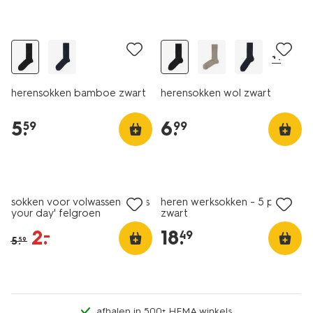
2+1 gratis
2+1 gratis
+1
herensokken bamboe zwart
herensokken wol zwart
5
.
6
.
59
99
sale
5 paar
sokken voor volwassenen 'it's
heren werksokken - 5 paar
your day' felgroen
zwart
2
.
18
.
–
49
5
.
59
afhalen in 500+ HEMA winkels