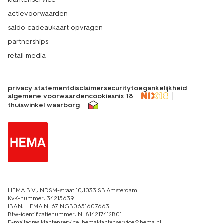
actievoorwaarden
saldo cadeaukaart opvragen
partnerships
retail media
privacy statement
disclaimer
security
toegankelijkheid
algemene voorwaarden
cookies
nix 18
thuiswinkel waarborg
HEMA B.V., NDSM-straat 10,1033 SB Amsterdam
KvK-nummer: 34215639
IBAN: HEMA NL67INGB0651607663
Btw-identificatienummer: NL814217412B01
E-mailadres klantenservice: hemaklantenservice@hema.nl