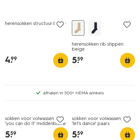
2+1 gratis
2+1 gratis
herensokken structuur beige
herensokken rib stippen
beige
4
.
5
.
99
59
afhalen in 500+ HEMA winkels
sokken voor volwassenen
sokken voor volwassenen
'you can do it' middenblauw
'let's dance' paars
5
.
5
.
59
59