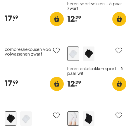
heren sportsokken - 5 paar
zwart
17
.
12
.
49
29
5 paar
compressiekousen voor
volwassenen zwart
heren enkelsokken sport - 5
paar wit
17
.
12
.
49
29
5 paar
5 paar