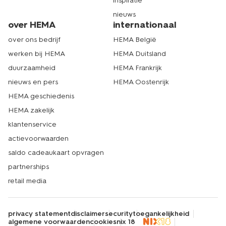
inspiratie
nieuws
over HEMA
internationaal
over ons bedrijf
HEMA België
werken bij HEMA
HEMA Duitsland
duurzaamheid
HEMA Frankrijk
nieuws en pers
HEMA Oostenrijk
HEMA geschiedenis
HEMA zakelijk
klantenservice
actievoorwaarden
saldo cadeaukaart opvragen
partnerships
retail media
privacy statement
disclaimer
security
toegankelijkheid
algemene voorwaarden
cookies
nix 18