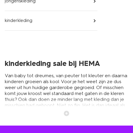
jongenskleding
kinderkleding
kinderkleding sale bij HEMA
Van baby tot dreumes, van peuter tot kleuter en daarna:
kinderen groeien als kool. Voor je het weet zijn ze dus
weer uit hun huidige garderobe gegroeid. Of misschien
komt jouw kroost wel standaard met gaten in de kleren
thuis? Ook dan doen ze minder lang met kleding dan je
misschien had gehoopt. Niet zo fijn. Het is dan ideaal als
je leuke, nieuwe kinderkleding in de sale kunt scoren.
Dan heb je toch iets nieuws, maar dan voor een fijne prijs.
Want je wilt dat ze er leuk uitzien, maar om de haverklap
een hele nieuwe garderobe aanschaffen is niet zo leuk