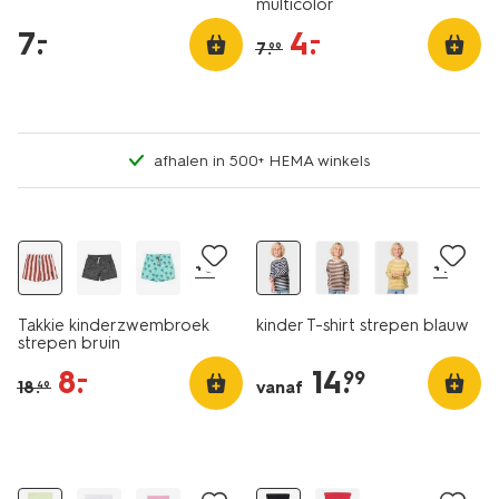
multicolor
7
.
4
.
–
–
7
.
99
afhalen in 500+ HEMA winkels
sale
laag geprijsd
+6
+1
Takkie kinderzwembroek
kinder T-shirt strepen blauw
strepen bruin
8
.
14
.
–
99
18
.
vanaf
49
2 stuks
2 stuks
laag geprijsd
laag geprijsd