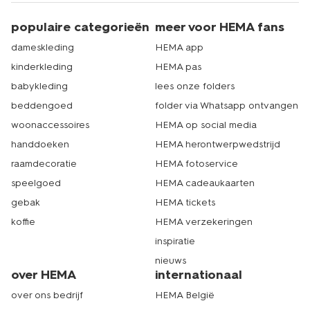
gaat. En wat dacht je van spulletjes die je in de badkamer
kunt gebruiken? Probeer eens een van onze vrolijk
populaire categorieën
meer voor HEMA fans
gekleurde bruisballen in bad. Het makkelijke is dat je al
deze spullen uit de kinderkleding sale en daarbuiten
dameskleding
HEMA app
gemakkelijk en snel online kunt bestellen. Ga naar
kinderkleding
HEMA pas
hema.nl en neem rustig een kijkje. En kijk direct ook even
voor jezelf bij de
dameskleding outlet
. Even klikken en je
babykleding
lees onze folders
bestelling wordt gewoon bij jou thuisbezorgd. Liever in
beddengoed
folder via Whatsapp ontvangen
het echt winkelen? Kom dan naar een HEMA filiaal bij jou
woonaccessoires
HEMA op social media
in de buurt. Ook daar hebben we regelmatig
kinderkleding sale. Echt HEMA.
handdoeken
HEMA herontwerpwedstrijd
raamdecoratie
HEMA fotoservice
speelgoed
HEMA cadeaukaarten
gebak
HEMA tickets
koffie
HEMA verzekeringen
inspiratie
nieuws
over HEMA
internationaal
over ons bedrijf
HEMA België