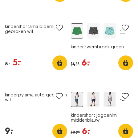
sale
sale
kindershortama bloemen
+6
gebroken wit
kinderzwembroek groen
5
.
–
6
.
–
8
.
14
.
–
29
laag geprijsd
sale
kinderpyjama auto gebroken
+2
wit
kindershort jogdenim
middenblauw
9
.
–
6
.
–
19
.
99