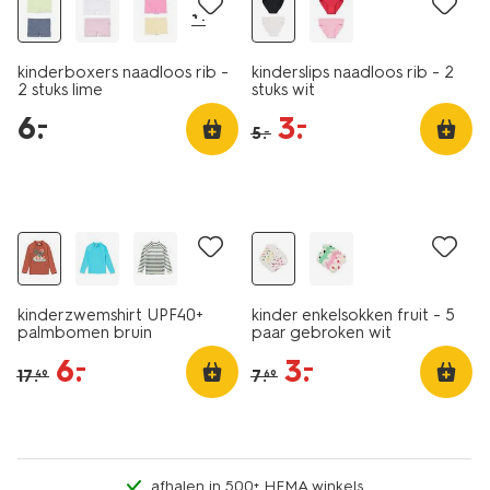
+1
kinderboxers naadloos rib -
kinderslips naadloos rib - 2
2 stuks lime
stuks wit
6
.
3
.
–
–
5
.
–
5 paar
sale
sale
kinderzwemshirt UPF40+
kinder enkelsokken fruit - 5
palmbomen bruin
paar gebroken wit
6
.
3
.
–
–
17
.
7
.
49
69
afhalen in 500+ HEMA winkels