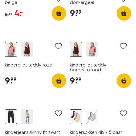
beige
donkergeel
4
.
9
.
–
99
8
.
69
nieuw
nieuw
kindergilet teddy roze
kindergilet teddy
bordeauxrood
9
.
9
.
99
99
nieuw
5 paar
laag geprijsd
sale
kinderjeans skinny fit zwart
kindersokken rib - 5 paar