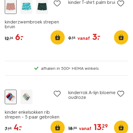
kinder T-shirt palm bruin
kinderzwembroek strepen
bruin
3
.
–
6
.
–
9
.
vanaf
12
.
99
29
afhalen in 500+ HEMA winkels
5 paar
sale
sale
kinderrok A-lijn bloemen
oudroze
kinder enkelsokken rib
strepen - 5 paar gebroken
wit
13
.
4
.
–
29
18
.
vanaf
7
.
99
69