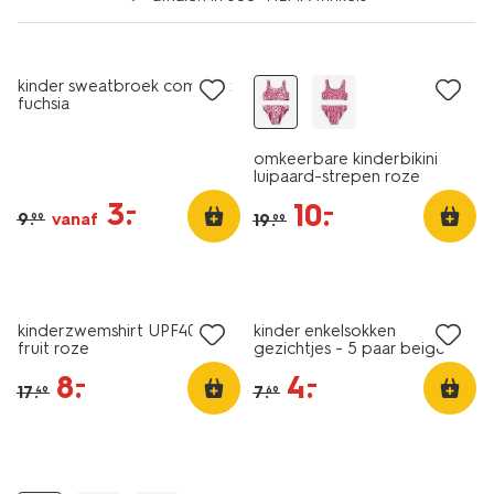
sale
sale
kinder sweatbroek comfy fit
fuchsia
omkeerbare kinderbikini
luipaard-strepen roze
3
.
–
10
.
–
9
.
vanaf
19
.
99
99
5 paar
sale
sale
kinderzwemshirt UPF40+
kinder enkelsokken
fruit roze
gezichtjes - 5 paar beige
8
.
4
.
–
–
17
.
7
.
49
69
sale
sale