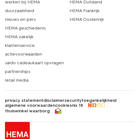
werken bij HEMA
HEMA Duitsland
duurzaamheid
HEMA Frankrijk
nieuws en pers
HEMA Oostenrijk
HEMA geschiedenis
HEMA zakelijk
klantenservice
actievoorwaarden
saldo cadeaukaart opvragen
partnerships
retail media
privacy statement
disclaimer
security
toegankelijkheid
algemene voorwaarden
cookies
nix 18
thuiswinkel waarborg