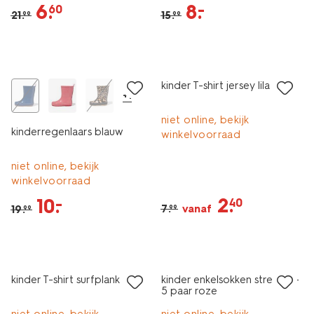
6
.
8
.
–
60
21
.
15
.
99
99
sale
sale
kinder T-shirt jersey lila
+1
niet online, bekijk
kinderregenlaars blauw
winkelvoorraad
niet online, bekijk
winkelvoorraad
2
.
10
.
–
40
7
.
vanaf
19
.
99
99
5 paar
sale
sale
kinder T-shirt surfplank ecru
kinder enkelsokken strepen -
5 paar roze