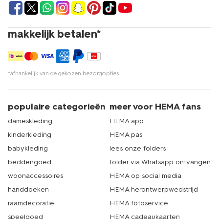
makkelijk betalen*
*afhankelijk van de gekozen bezorgopties
populaire categorieën
meer voor HEMA fans
dameskleding
HEMA app
kinderkleding
HEMA pas
babykleding
lees onze folders
beddengoed
folder via Whatsapp ontvangen
woonaccessoires
HEMA op social media
handdoeken
HEMA herontwerpwedstrijd
raamdecoratie
HEMA fotoservice
speelgoed
HEMA cadeaukaarten