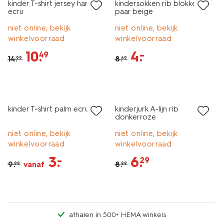
kinder T-shirt jersey hartjes
kindersokken rib blokken - 5
ecru
paar beige
niet online, bekijk
niet online, bekijk
winkelvoorraad
winkelvoorraad
10
.
4
.
–
49
14
.
8
.
99
69
sale
sale
kinder T-shirt palm ecru
kinderjurk A-lijn rib
donkerroze
niet online, bekijk
niet online, bekijk
winkelvoorraad
winkelvoorraad
3
.
6
.
–
29
9
.
vanaf
8
.
99
99
afhalen in 500+ HEMA winkels
2 stuks