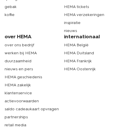
gebak
HEMA tickets
koffie
HEMA verzekeringen
inspiratie
nieuws
over HEMA
internationaal
over ons bedrijf
HEMA België
werken bij HEMA
HEMA Duitsland
duurzaamheid
HEMA Frankrijk
nieuws en pers
HEMA Oostenrijk
HEMA geschiedenis
HEMA zakelijk
klantenservice
actievoorwaarden
saldo cadeaukaart opvragen
partnerships
retail media