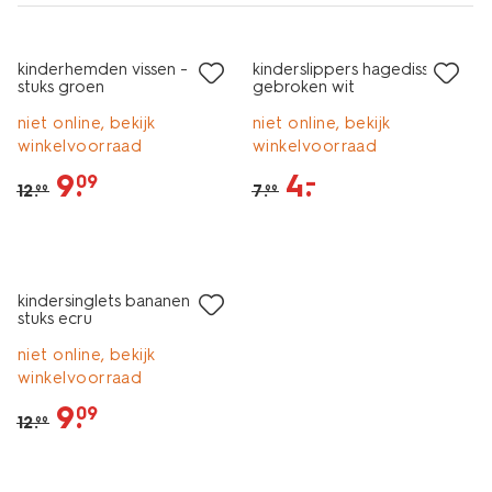
sale
sale
kinderhemden vissen - 2
kinderslippers hagedissen
stuks groen
gebroken wit
niet online, bekijk
niet online, bekijk
winkelvoorraad
winkelvoorraad
9
.
4
.
–
09
12
.
7
.
99
99
2 stuks
sale
kindersinglets bananen - 2
stuks ecru
niet online, bekijk
winkelvoorraad
9
.
09
12
.
99