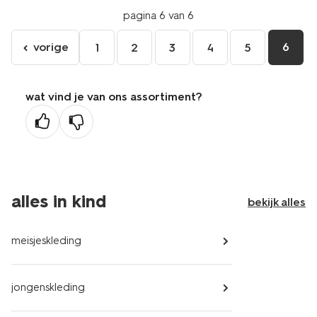
pagina 6 van 6
vorige
6
1
2
3
4
5
ga
naar
de
wat vind je van ons assortiment?
vorige
pagina
alles in kind
bekijk alles
meisjeskleding
jongenskleding