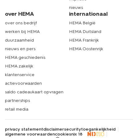
nieuws
over HEMA
internationaal
over ons bedrijf
HEMA België
werken bij HEMA
HEMA Duitsland
duurzaamheid
HEMA Frankrijk
nieuws en pers
HEMA Oostenrijk
HEMA geschiedenis
HEMA zakelijk
klantenservice
actievoorwaarden
saldo cadeaukaart opvragen
partnerships
retail media
privacy statement
disclaimer
security
toegankelijkheid
algemene voorwaarden
cookies
nix 18