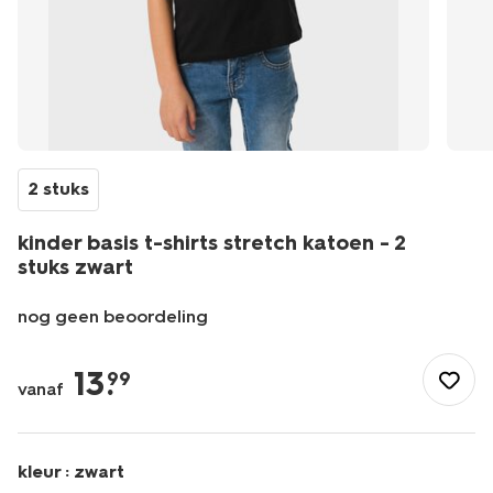
2 stuks
kinder basis t-shirts stretch katoen - 2
stuks zwart
nog geen beoordeling
/kind/jongenskleding/jongens-
shirts-
13
.
99
vanaf
overhemden/kinder-
basis-
t-
shirts-
kleur :
zwart
stretch-