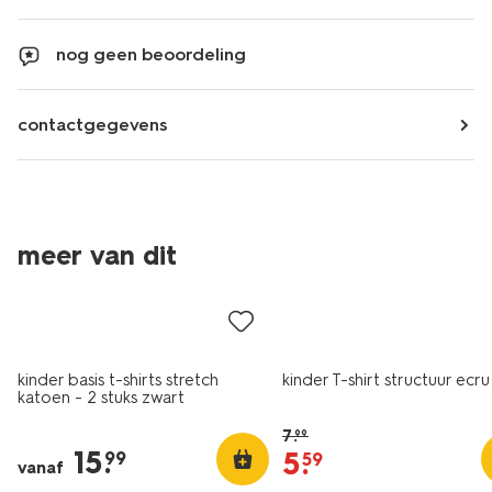
nog geen beoordeling
contactgegevens
meer van dit
2 stuks
sale
kinder basis t-shirts stretch
kinder T-shirt structuur ecru
katoen - 2 stuks zwart
7
.
99
15
.
5
.
99
59
vanaf