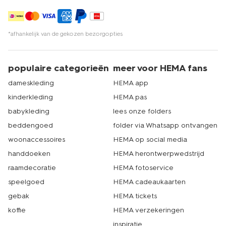
*afhankelijk van de gekozen bezorgopties
populaire categorieën
meer voor HEMA fans
dameskleding
HEMA app
kinderkleding
HEMA pas
babykleding
lees onze folders
beddengoed
folder via Whatsapp ontvangen
woonaccessoires
HEMA op social media
handdoeken
HEMA herontwerpwedstrijd
raamdecoratie
HEMA fotoservice
speelgoed
HEMA cadeaukaarten
gebak
HEMA tickets
koffie
HEMA verzekeringen
inspiratie