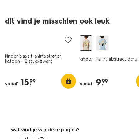
dit vind je misschien ook leuk
2 stuks
nieuw
kinder basis t-shirts stretch
kinder T-shirt abstract ecru
katoen - 2 stuks zwart
15
.
9
.
99
99
vanaf
vanaf
wat vind je van deze pagina?