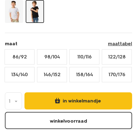
katoen-
-
-2-
stuks-
zwart-
30729403BLACK.html
maat
maattabel
86/92
98/104
110/116
122/128
134/140
146/152
158/164
170/176
in winkelmandje
1
winkelvoorraad