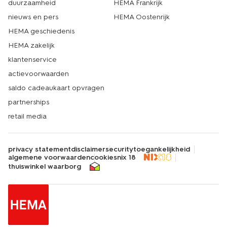
duurzaamheid
HEMA Frankrijk
nieuws en pers
HEMA Oostenrijk
HEMA geschiedenis
HEMA zakelijk
klantenservice
actievoorwaarden
saldo cadeaukaart opvragen
partnerships
retail media
privacy statement
disclaimer
security
toegankelijkheid
algemene voorwaarden
cookies
nix 18
thuiswinkel waarborg