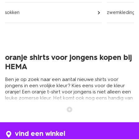
sokken
zwemkleding
oranje shirts voor jongens kopen bij
HEMA
Ben je op zoek naar een aantal nieuwe shirts voor
jongens in een vrolijke kleur? Kies eens voor de kleur
oranje! Een oranje t-shirt voor jongens is niet alleen een
leuke zomerse kleur. Het komt ook nog eens handig van
pas op feestdagen met een Nederlands tintje. Denk aan
Koningsdag, het WK, het EK of de Olympische Spelen. Bij
HEMA vind je een leuk assortiment shirts voor jongens in
deze kleur. Van effen oranje shirts tot t-shirts en polo’s
met vrolijke patronen en prints. Wat is jouw favoriet?
vind een winkel