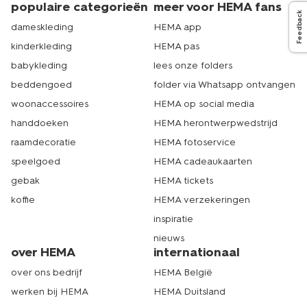
populaire categorieën
meer voor HEMA fans
Feedback
dameskleding
HEMA app
kinderkleding
HEMA pas
babykleding
lees onze folders
beddengoed
folder via Whatsapp ontvangen
woonaccessoires
HEMA op social media
handdoeken
HEMA herontwerpwedstrijd
raamdecoratie
HEMA fotoservice
speelgoed
HEMA cadeaukaarten
gebak
HEMA tickets
koffie
HEMA verzekeringen
inspiratie
nieuws
over HEMA
internationaal
over ons bedrijf
HEMA België
werken bij HEMA
HEMA Duitsland