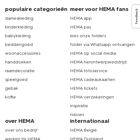
populaire categorieën
meer voor HEMA fans
Feedback
dameskleding
HEMA app
kinderkleding
HEMA pas
babykleding
lees onze folders
beddengoed
folder via Whatsapp ontvangen
woonaccessoires
HEMA op social media
handdoeken
HEMA herontwerpwedstrijd
raamdecoratie
HEMA fotoservice
speelgoed
HEMA cadeaukaarten
gebak
HEMA tickets
koffie
HEMA verzekeringen
inspiratie
nieuws
over HEMA
internationaal
over ons bedrijf
HEMA België
werken bij HEMA
HEMA Duitsland