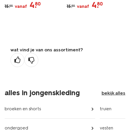
4
.
4
.
80
80
15
.
vanaf
15
.
vanaf
99
99
wat vind je van ons assortiment?
alles in jongenskleding
bekijk alles
broeken en shorts
truien
ondergoed
vesten