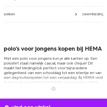
sokken
zwemkleding
polo’s voor jongens kopen bij HEMA
Met een polo voor jongens kun je alle kanten op. Een
poloshirt staat namelijk casual, maar ook chique! Dit
maakt het kledingstuk perfect voor bijna iedere
gelegenheid: van een schooldag tot een etentje en van
een dag buitenspelen tot een verjaardag. Bij HEMA vind
je een ruim assortiment poloshirts voor jongens online.
Ze zijn gemaakt van katoen. Ze zitten dus lekker en
ademen goed. Dit maakt het ook een perfect
kledingstuk om op warme dagen te dragen. Stop dus
vooral een aantal polo’s voor jongens in de koffer als
jullie op vakantie gaan! Bij HEMA shop je nog veel meer