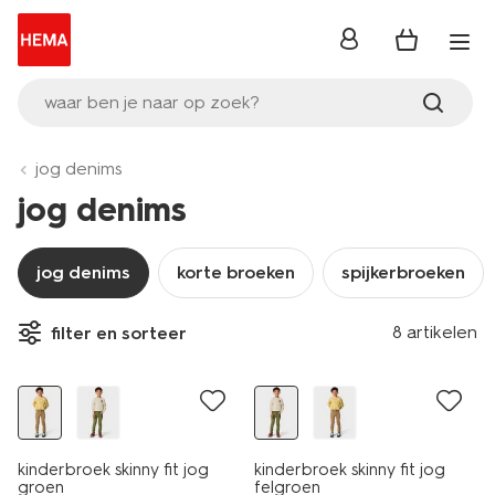
inloggen
waar ben je naar op zoek?
jog denims
jog denims
jog denims
korte broeken
spijkerbroeken
8 artikelen
filter en sorteer
nieuw
nieuw
kinderbroek skinny fit jog
kinderbroek skinny fit jog
groen
felgroen