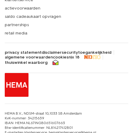
actievoorwaarden
saldo cadeaukaart opvragen
partnerships
retail media
privacy statement
disclaimer
security
toegankelijkheid
algemene voorwaarden
cookies
nix 18
thuiswinkel waarborg
HEMA B.V., NDSM-straat 10,1033 SB Amsterdam
KvK-nummer: 34215639
IBAN: HEMA NL67INGB0651607663
Btw-identificatienummer: NL814217412B01
E-mailadres klantenservice: hemaklantenservice@hema.nl