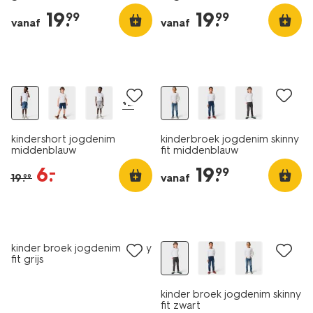
19
.
19
.
99
99
vanaf
vanaf
sale
+2
kindershort jogdenim
kinderbroek jogdenim skinny
middenblauw
fit middenblauw
6
.
19
.
–
99
19
.
vanaf
99
kinder broek jogdenim skinny
fit grijs
kinder broek jogdenim skinny
fit zwart