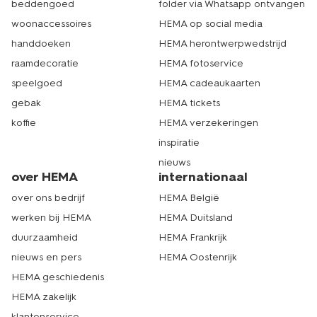
beddengoed
folder via Whatsapp ontvangen
woonaccessoires
HEMA op social media
handdoeken
HEMA herontwerpwedstrijd
raamdecoratie
HEMA fotoservice
speelgoed
HEMA cadeaukaarten
gebak
HEMA tickets
koffie
HEMA verzekeringen
inspiratie
nieuws
over HEMA
internationaal
over ons bedrijf
HEMA België
werken bij HEMA
HEMA Duitsland
duurzaamheid
HEMA Frankrijk
nieuws en pers
HEMA Oostenrijk
HEMA geschiedenis
HEMA zakelijk
klantenservice