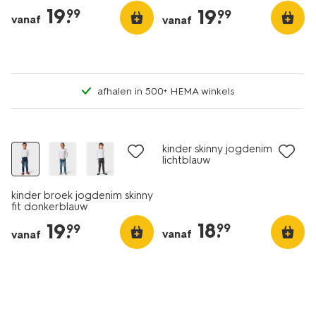
19
.
19
.
99
99
vanaf
vanaf
afhalen in 500+ HEMA winkels
kinder skinny jogdenim
lichtblauw
kinder broek jogdenim skinny
fit donkerblauw
18
.
19
.
99
99
vanaf
vanaf