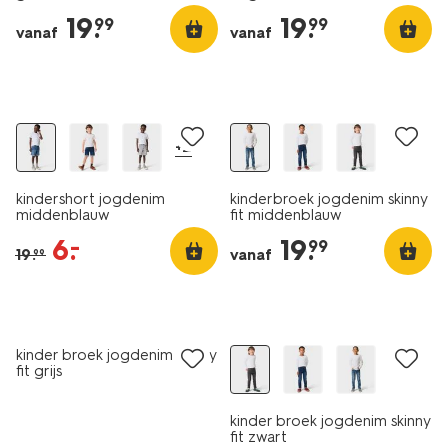
19
.
19
.
99
99
vanaf
vanaf
sale
+2
kindershort jogdenim
kinderbroek jogdenim skinny
middenblauw
fit middenblauw
6
.
19
.
–
99
19
.
vanaf
99
kinder broek jogdenim skinny
fit grijs
kinder broek jogdenim skinny
fit zwart