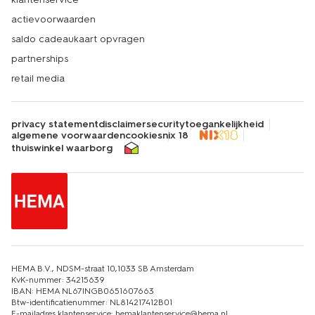
actievoorwaarden
saldo cadeaukaart opvragen
partnerships
retail media
privacy statement
disclaimer
security
toegankelijkheid
algemene voorwaarden
cookies
nix 18
thuiswinkel waarborg
HEMA B.V., NDSM-straat 10,1033 SB Amsterdam
KvK-nummer: 34215639
IBAN: HEMA NL67INGB0651607663
Btw-identificatienummer: NL814217412B01
E-mailadres klantenservice: hemaklantenservice@hema.nl