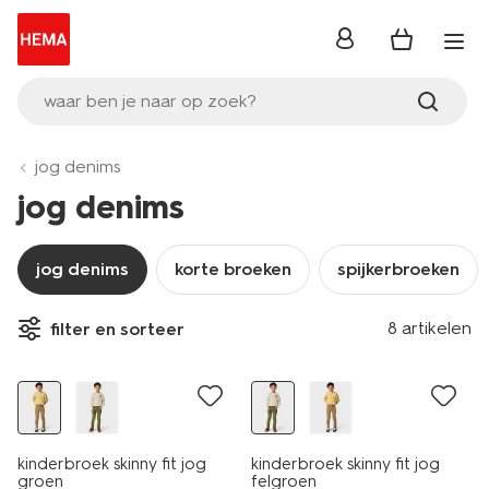
inloggen
waar ben je naar op zoek?
jog denims
jog denims
jog denims
korte broeken
spijkerbroeken
8 artikelen
filter en sorteer
nieuw
nieuw
kinderbroek skinny fit jog
kinderbroek skinny fit jog
groen
felgroen