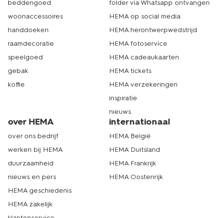
beddengoed
folder via Whatsapp ontvangen
woonaccessoires
HEMA op social media
handdoeken
HEMA herontwerpwedstrijd
raamdecoratie
HEMA fotoservice
speelgoed
HEMA cadeaukaarten
gebak
HEMA tickets
koffie
HEMA verzekeringen
inspiratie
nieuws
over HEMA
internationaal
over ons bedrijf
HEMA België
werken bij HEMA
HEMA Duitsland
duurzaamheid
HEMA Frankrijk
nieuws en pers
HEMA Oostenrijk
HEMA geschiedenis
HEMA zakelijk
klantenservice