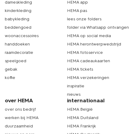
dameskleding
HEMA app
kinderkleding
HEMA pas
babykleding
lees onze folders
beddengoed
folder via Whatsapp ontvangen
woonaccessoires
HEMA op social media
handdoeken
HEMA herontwerpwedstrijd
raamdecoratie
HEMA fotoservice
speelgoed
HEMA cadeaukaarten
gebak
HEMA tickets
koffie
HEMA verzekeringen
inspiratie
nieuws
over HEMA
internationaal
over ons bedrijf
HEMA België
werken bij HEMA
HEMA Duitsland
duurzaamheid
HEMA Frankrijk