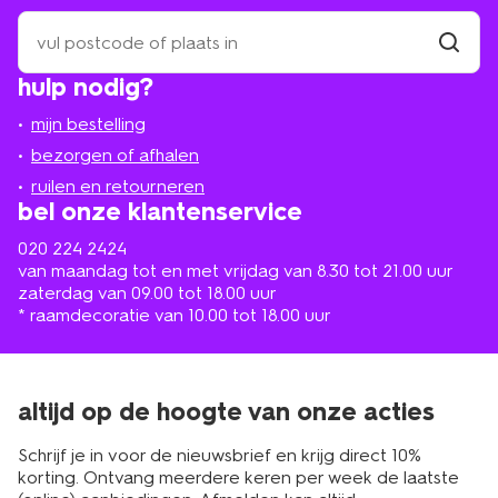
zoek
een
winkel
vind
hulp nodig?
winkel
bij
jou
mijn bestelling
in
de
bezorgen of afhalen
buurt
ruilen en retourneren
bel onze klantenservice
020 224 2424
van maandag tot en met vrijdag van 8.30 tot 21.00 uur
zaterdag van 09.00 tot 18.00 uur
* raamdecoratie van 10.00 tot 18.00 uur
altijd op de hoogte van onze acties
Schrijf je in voor de nieuwsbrief en krijg direct 10%
korting. Ontvang meerdere keren per week de laatste