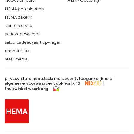
nieuws en pers
HEMA Oostenrijk
HEMA geschiedenis
HEMA zakelijk
klantenservice
actievoorwaarden
saldo cadeaukaart opvragen
partnerships
retail media
privacy statement
disclaimer
security
toegankelijkheid
algemene voorwaarden
cookies
nix 18
thuiswinkel waarborg