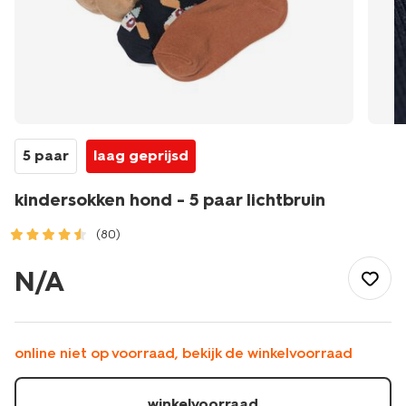
5 paar
laag geprijsd
kindersokken hond - 5 paar lichtbruin
(80)
/kind/jongenskleding/jongenssokken/kindersokken-
hond-
N/A
-
-5-
paar-
lichtbruin-
online niet op voorraad, bekijk de winkelvoorraad
4321040LIGHTBROWN.html
winkelvoorraad