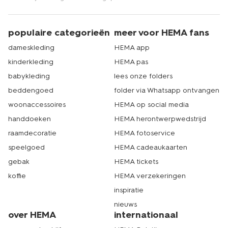
populaire categorieën
meer voor HEMA fans
dameskleding
HEMA app
kinderkleding
HEMA pas
babykleding
lees onze folders
beddengoed
folder via Whatsapp ontvangen
woonaccessoires
HEMA op social media
handdoeken
HEMA herontwerpwedstrijd
raamdecoratie
HEMA fotoservice
speelgoed
HEMA cadeaukaarten
gebak
HEMA tickets
koffie
HEMA verzekeringen
inspiratie
nieuws
over HEMA
internationaal