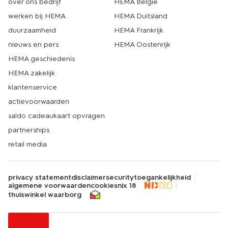
over ons bedrijf
HEMA België
werken bij HEMA
HEMA Duitsland
duurzaamheid
HEMA Frankrijk
nieuws en pers
HEMA Oostenrijk
HEMA geschiedenis
HEMA zakelijk
klantenservice
actievoorwaarden
saldo cadeaukaart opvragen
partnerships
retail media
privacy statement
disclaimer
security
toegankelijkheid
algemene voorwaarden
cookies
nix 18
thuiswinkel waarborg