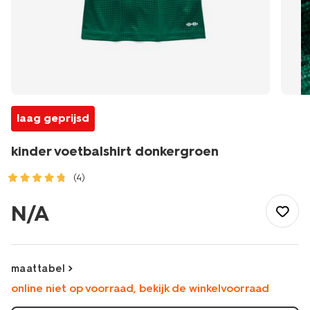
laag geprijsd
kinder voetbalshirt donkergroen
(4)
/kind/jongenskleding/sportkleding-
jongens/sportshirts/kinder-
N/A
voetbalshirt-
-
donkergroen-
30690137DARKGREEN.html
maattabel
online niet op voorraad, bekijk de winkelvoorraad