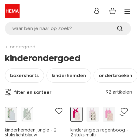
inloggen
waar ben je naar op zoek?
ondergoed
kinderondergoed
boxershorts
kinderhemden
onderbroeken
2 stuks
92 artikelen
filter en sorteer
laag geprijsd
2 stuks
+2
kinderhemden jungle - 2
kindersinglets regenboog -
stuks lichtblauw
2 stuks multi