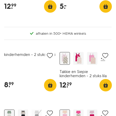
blauw
12
.
5
.
–
99
afhalen in 500+ HEMA winkels
2 stuks
2 stuks
kinderhemden - 2 stuks multi
+2
Takkie en Siepie
kinderhemden - 2 stuks lila
8
.
12
.
99
29
3 stuks
3 stuks
sale
+2
+2