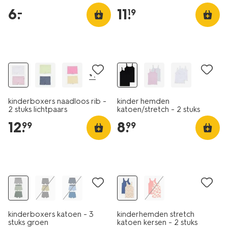
6
.
11
.
–
19
2 stuks
+1
kinderboxers naadloos rib -
kinder hemden
2 stuks lichtpaars
katoen/stretch - 2 stuks
zwart
12
.
8
.
99
99
2 stuks
3 stuks
laag geprijsd
kinderboxers katoen - 3
kinderhemden stretch
stuks groen
katoen kersen - 2 stuks