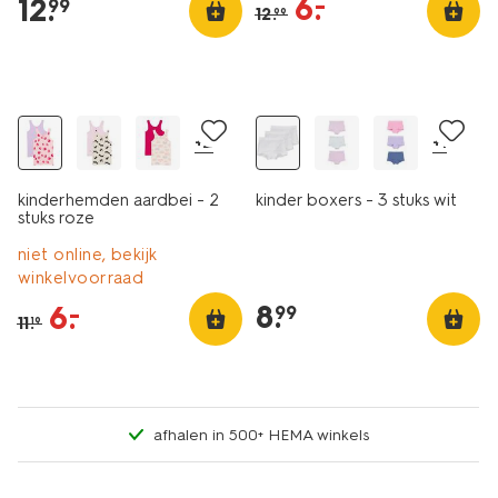
6
.
–
12
.
99
12
.
99
2 stuks
sale
3 stuks
+2
+1
kinderhemden aardbei - 2
kinder boxers - 3 stuks wit
stuks roze
niet online, bekijk
winkelvoorraad
8
.
6
.
–
99
11
.
19
afhalen in 500+ HEMA winkels
2 stuks
2 stuks
sale