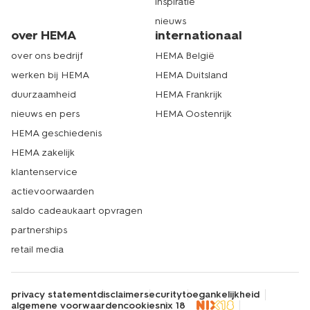
inspiratie
nieuws
over HEMA
internationaal
over ons bedrijf
HEMA België
werken bij HEMA
HEMA Duitsland
duurzaamheid
HEMA Frankrijk
nieuws en pers
HEMA Oostenrijk
HEMA geschiedenis
HEMA zakelijk
klantenservice
actievoorwaarden
saldo cadeaukaart opvragen
partnerships
retail media
privacy statement
disclaimer
security
toegankelijkheid
algemene voorwaarden
cookies
nix 18