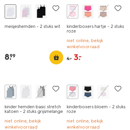
meisjeshemden - 2 stuks wit
kinderboxers hartje - 2 stuks
roze
niet online, bekijk
winkelvoorraad
8
.
3
.
–
99
4
.
–
2 stuks
2 stuks
sale
sale
kinder hemden basic stretch
kinderboxers bloem - 2 stuks
katoen - 2 stuks grijsmelange
roze
niet online, bekijk
niet online, bekijk
winkelvoorraad
winkelvoorraad