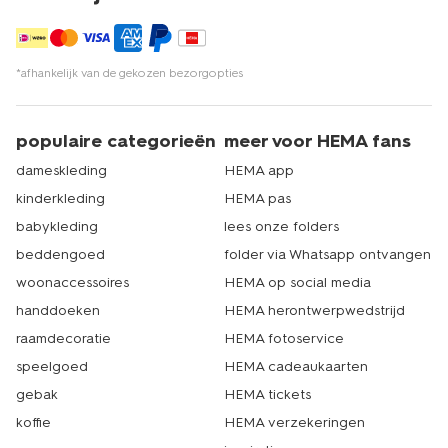
*afhankelijk van de gekozen bezorgopties
populaire categorieën
meer voor HEMA fans
dameskleding
HEMA app
kinderkleding
HEMA pas
babykleding
lees onze folders
beddengoed
folder via Whatsapp ontvangen
woonaccessoires
HEMA op social media
handdoeken
HEMA herontwerpwedstrijd
raamdecoratie
HEMA fotoservice
speelgoed
HEMA cadeaukaarten
gebak
HEMA tickets
koffie
HEMA verzekeringen