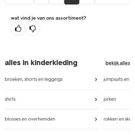
naar
pagina
de
wat vind je van ons assortiment?
vorige
pagina
alles in kinderkleding
bekijk alles
broeken, shorts en leggings
jumpsuits en kl
shirts
jurken
blouses en overhemden
rokken en skor