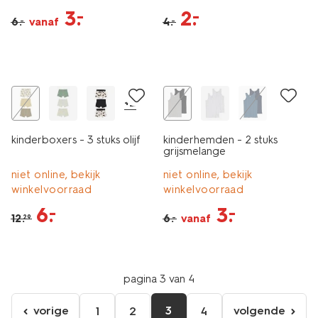
3
.
2
.
–
–
6
.
vanaf
4
.
–
–
3 stuks
2 stuks
sale
korting
+2
kinderboxers - 3 stuks olijf
kinderhemden - 2 stuks
grijsmelange
niet online, bekijk
niet online, bekijk
winkelvoorraad
winkelvoorraad
6
.
3
.
–
–
12
.
6
.
vanaf
–
29
pagina 3 van 4
vorige
3
volgende
1
2
4
ga
volgende