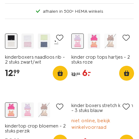
afhalen in 500+ HEMA winkels
2 stuks
2 stuks
sale
+1
kinderboxers naadloos rib -
kinder crop tops hartjes - 2
2 stuks zwart/wit
stuks roze
12
.
6
.
–
99
12
.
99
3 stuks
2 stuks
sale
kinder boxers stretch katoen
- 3 stuks blauw
niet online, bekijk
kindertop crop bloemen - 2
winkelvoorraad
stuks perzik