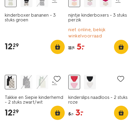
kinderboxer bananen - 3
nijntje kinderboxers - 3 stuks
stuks groen
perzik
niet online, bekijk
winkelvoorraad
12
.
5
.
–
29
11
.
19
2 stuks
2 stuks
laag geprijsd
+2
Takkie en Siepie kinderhemd
kinderslips naadloos - 2 stuks
- 2 stuks zwart/wit
roze
12
.
3
.
–
29
5
.
–