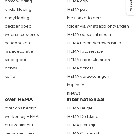
Feedback
dameskleding
HEMA app
kinderkleding
HEMA pas
babykleding
lees onze folders
beddengoed
folder via Whatsapp ontvangen
woonaccessoires
HEMA op social media
handdoeken
HEMA herontwerpwedstrijd
raamdecoratie
HEMA fotoservice
speelgoed
HEMA cadeaukaarten
gebak
HEMA tickets
koffie
HEMA verzekeringen
inspiratie
nieuws
over HEMA
internationaal
over ons bedrijf
HEMA België
werken bij HEMA
HEMA Duitsland
duurzaamheid
HEMA Frankrijk
nieuws en pers
HEMA Oostenrijk