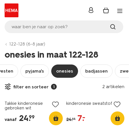
inloggen
waar ben je naar op zoek?
122-128 (6-8 jaar)
onesies in maat 122-128
vesten
pyjama's
onesies
badjassen
zwe
2 artikelen
filter en sorteer
1
nieuw
sale
Takkie kinderonesie
kinderonesie sweatstof lila
gebroken wit
24
.
7
.
–
99
vanaf
24
.
99