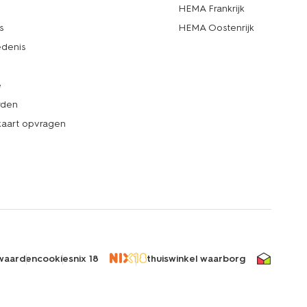
d
HEMA Frankrijk
s
HEMA Oostenrijk
denis
e
rden
kaart opvragen
waarden
cookies
nix 18
thuiswinkel waarborg