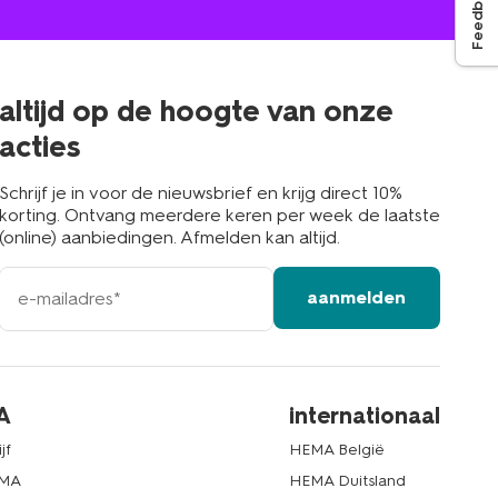
Feedback
winkel
bij
jou
in
de
buurt
altijd op de hoogte van onze
acties
Schrijf je in voor de nieuwsbrief en krijg direct 10%
korting. Ontvang meerdere keren per week de laatste
(online) aanbiedingen. Afmelden kan altijd.
e-
aanmelden
mailadres
A
internationaal
jf
HEMA België
EMA
HEMA Duitsland