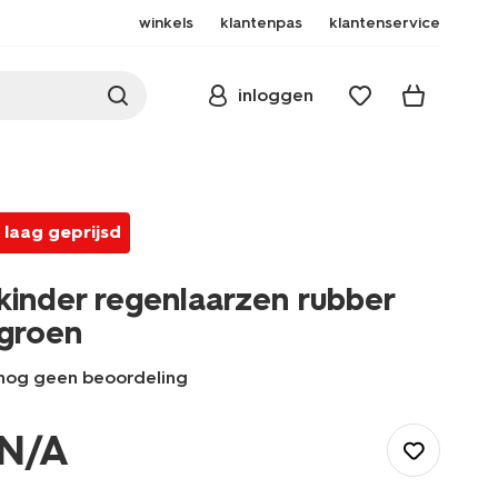
winkels
klantenpas
klantenservice
inloggen
laag geprijsd
kinder regenlaarzen rubber
groen
nog geen beoordeling
/kind/kinderkleding/regenkleding/regenlaarzen/kinder-
regenlaarzen-
N/A
rubber-
groen-