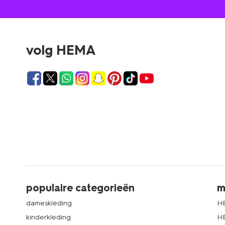
volg HEMA
populaire categorieën
m
dameskleding
H
kinderkleding
H