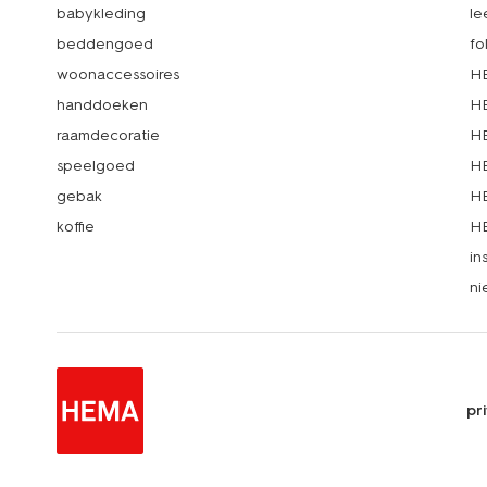
babykleding
le
beddengoed
fo
woonaccessoires
HE
handdoeken
HE
raamdecoratie
HE
speelgoed
HE
gebak
HE
koffie
HE
in
ni
pr