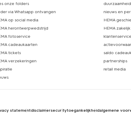
es onze folders
duurzaamhei
lder via Whatsapp ontvangen
nieuws en per
MA op social media
HEMA geschie
MA herontwerpwedstrijd
HEMA zakelijk
MA fotoservice
klantenservic
MA cadeaukaarten
actievoorwaa
MA tickets
saldo cadeau
MA verzekeringen
partnerships
spiratie
retail media
euws
ivacy statement
disclaimer
security
toegankelijkheid
algemene voor