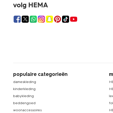
volg HEMA
populaire categorieën
m
dameskleding
H
kinderkleding
H
babykleding
le
beddengoed
fo
woonaccessoires
HE