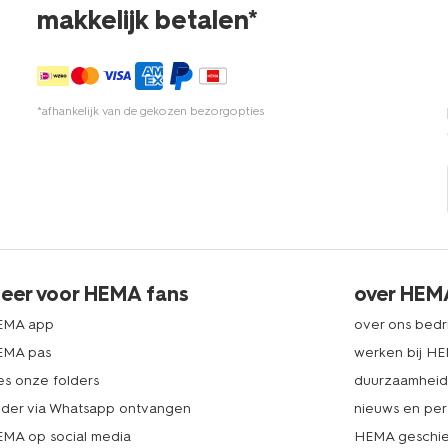
makkelijk betalen*
*afhankelijk van de gekozen bezorgopties
eer voor HEMA fans
over HEM
EMA app
over ons bedri
EMA pas
werken bij H
es onze folders
duurzaamhei
lder via Whatsapp ontvangen
nieuws en per
MA op social media
HEMA geschie