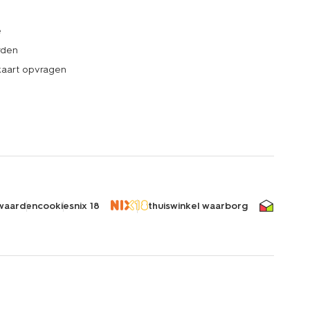
e
rden
kaart opvragen
waarden
cookies
nix 18
thuiswinkel waarborg