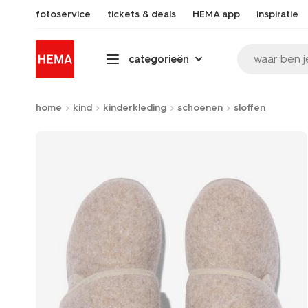
fotoservice
tickets & deals
HEMA app
inspiratie
waar ben j
categorieën
home
kind
kinderkleding
schoenen
sloffen