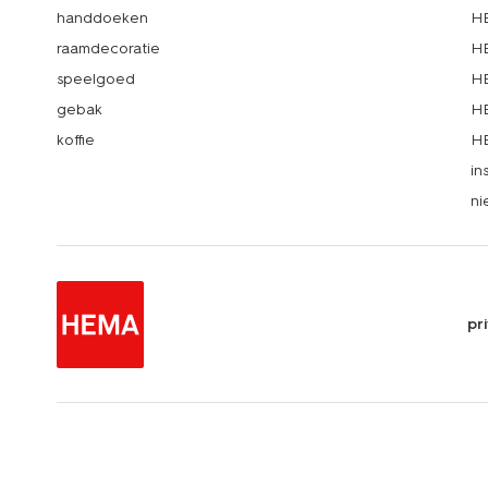
handdoeken
HE
raamdecoratie
HE
speelgoed
HE
gebak
HE
koffie
HE
in
ni
pr