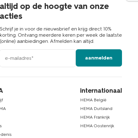
buurt
altijd op de hoogte van onze
acties
Schrijf je in voor de nieuwsbrief en krijg direct 10%
korting. Ontvang meerdere keren per week de laatste
(online) aanbiedingen. Afmelden kan altijd.
e-
aanmelden
mailadres
A
internationaal
jf
HEMA België
EMA
HEMA Duitsland
d
HEMA Frankrijk
s
HEMA Oostenrijk
denis