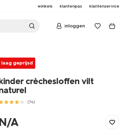
winkels
klantenpas
klantenservice
inloggen
laag geprijsd
kinder crèchesloffen vilt
naturel
(74)
/kind/kinderkleding/schoenen/sloffen/kinder-
crechesloffen-
N/A
vilt-
naturel-