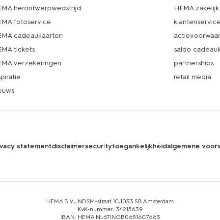
MA herontwerpwedstrijd
HEMA zakelijk
MA fotoservice
klantenservic
MA cadeaukaarten
actievoorwaa
MA tickets
saldo cadeau
MA verzekeringen
partnerships
spiratie
retail media
euws
ivacy statement
disclaimer
security
toegankelijkheid
algemene voor
HEMA B.V., NDSM-straat 10,1033 SB Amsterdam
KvK-nummer: 34215639
IBAN: HEMA NL67INGB0651607663