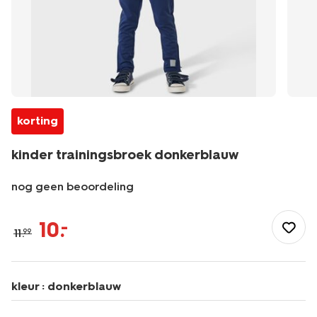
korting
kinder trainingsbroek donkerblauw
nog geen beoordeling
/kind/kinderkleding/sportkleding/sportbroeken/kinder-
trainingsbroek-
10
.
–
11
.
99
-
donkerblauw-
30600034DARKBLUE.html
kleur :
donkerblauw