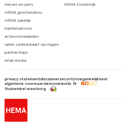
nieuws en pers
HEMA Oostenrijk
HEMA geschiedenis
HEMA zakelijk
klantenservice
actievoorwaarden
saldo cadeaukaart opvragen
partnerships
retail media
privacy statement
disclaimer
security
toegankelijkheid
algemene voorwaarden
cookies
nix 18
thuiswinkel waarborg