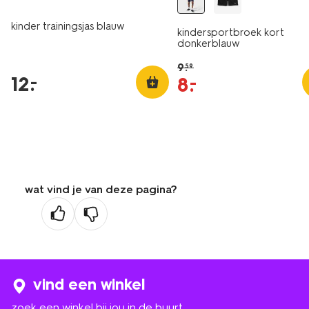
kinder trainingsjas blauw
kindersportbroek kort
donkerblauw
9
.
59
12
.
–
8
.
–
wat vind je van deze pagina?
vind een winkel
zoek een winkel bij jou in de buurt