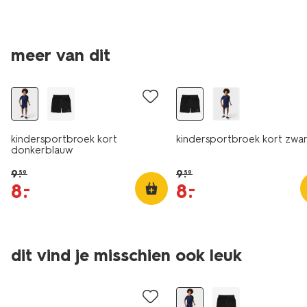
meer van dit
korting
korting
kindersportbroek kort
kindersportbroek kort zwar
donkerblauw
9
.
9
.
59
59
8
.
8
.
–
–
dit vind je misschien ook leuk
laag geprijsd
korting