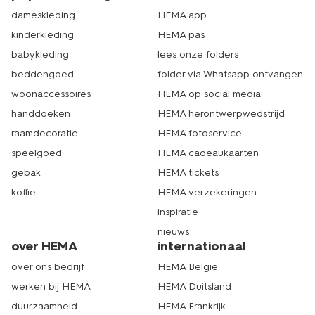
dameskleding
HEMA app
kinderkleding
HEMA pas
babykleding
lees onze folders
beddengoed
folder via Whatsapp ontvangen
woonaccessoires
HEMA op social media
handdoeken
HEMA herontwerpwedstrijd
raamdecoratie
HEMA fotoservice
speelgoed
HEMA cadeaukaarten
gebak
HEMA tickets
koffie
HEMA verzekeringen
inspiratie
nieuws
over HEMA
internationaal
over ons bedrijf
HEMA België
werken bij HEMA
HEMA Duitsland
duurzaamheid
HEMA Frankrijk