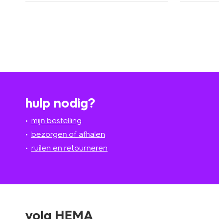
hulp nodig?
mijn bestelling
bezorgen of afhalen
ruilen en retourneren
volg HEMA