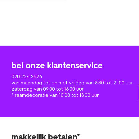
bel onze klantenservice
020 224 2424
van maandag tot en met vrijdag van 8.30 tot 21.00 uur
zaterdag van 09.00 tot 18.00 uur
* raamdecoratie van 10.00 tot 18.00 uur
makkelijk betalen*