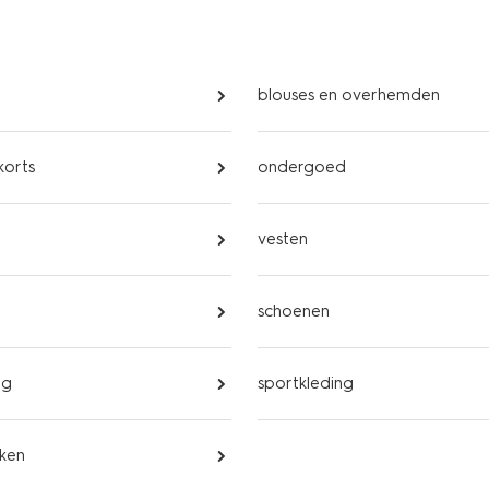
blouses en overhemden
korts
ondergoed
vesten
schoenen
ng
sportkleding
ken