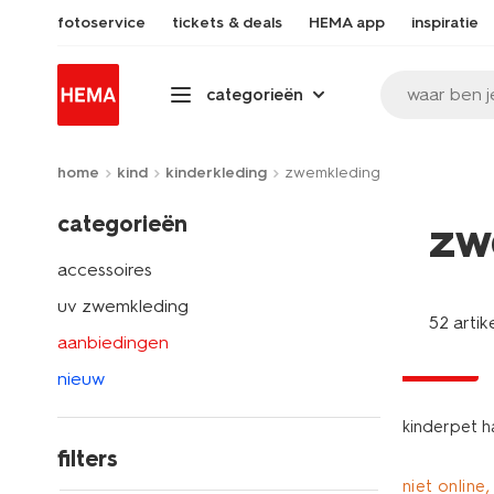
fotoservice
tickets & deals
HEMA app
inspiratie
waar ben j
categorieën
home
kind
kinderkleding
zwemkleding
categorieën
zw
accessoires
uv zwemkleding
52 artik
aanbiedingen
korting
nieuw
kinderpet h
filters
niet online,