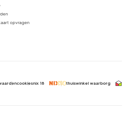
e
rden
kaart opvragen
waarden
cookies
nix 18
thuiswinkel waarborg