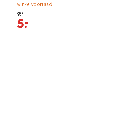
winkelvoorraad
9
.
99
–
5
.