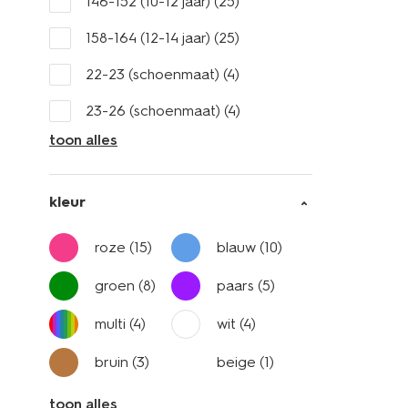
146-152 (10-12 jaar)
(25)
158-164 (12-14 jaar)
(25)
22-23 (schoenmaat)
(4)
23-26 (schoenmaat)
(4)
toon alles
kleur
roze
(15)
blauw
(10)
groen
(8)
paars
(5)
multi
(4)
wit
(4)
bruin
(3)
beige
(1)
toon alles