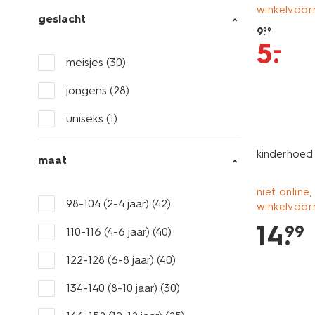
winkelvoor
geslacht
9
.
99
–
5
.
meisjes
(30)
jongens
(28)
uniseks
(1)
kinderhoed 
maat
niet online,
98-104 (2-4 jaar)
(42)
winkelvoor
14
.
99
110-116 (4-6 jaar)
(40)
122-128 (6-8 jaar)
(40)
134-140 (8-10 jaar)
(30)