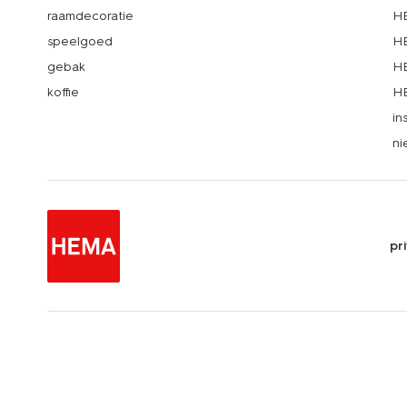
raamdecoratie
HE
speelgoed
HE
gebak
HE
koffie
HE
in
ni
pr