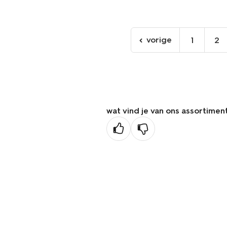
vorige
1
2
ga
naar
de
vorige
pagina
wat vind je van ons assortimen