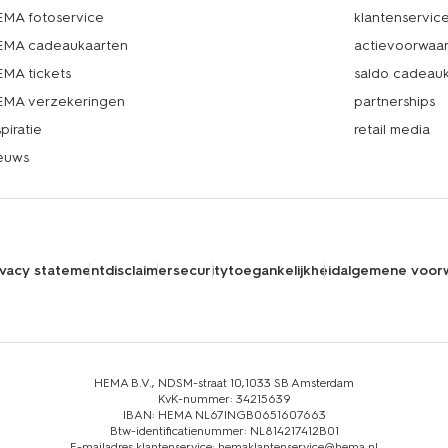
MA fotoservice
klantenservic
MA cadeaukaarten
actievoorwaa
MA tickets
saldo cadeau
MA verzekeringen
partnerships
spiratie
retail media
euws
ivacy statement
disclaimer
security
toegankelijkheid
algemene voor
HEMA B.V., NDSM-straat 10,1033 SB Amsterdam
KvK-nummer: 34215639
IBAN: HEMA NL67INGB0651607663
Btw-identificatienummer: NL814217412B01
E-mailadres klantenservice: hemaklantenservice@hema.nl