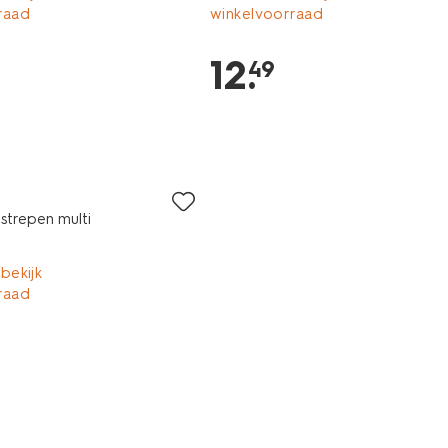
raad
winkelvoorraad
12
.
49
strepen multi
 bekijk
raad