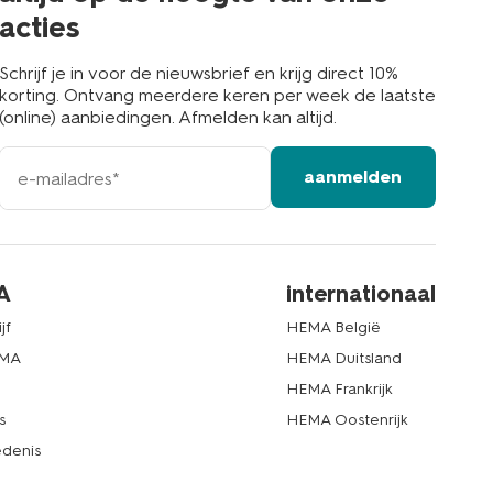
acties
Schrijf je in voor de nieuwsbrief en krijg direct 10%
korting. Ontvang meerdere keren per week de laatste
(online) aanbiedingen. Afmelden kan altijd.
e-
aanmelden
mailadres
A
internationaal
jf
HEMA België
EMA
HEMA Duitsland
d
HEMA Frankrijk
s
HEMA Oostenrijk
denis