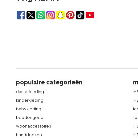
populaire categorieën
m
dameskleding
H
kinderkleding
H
babykleding
le
beddengoed
fo
woonaccessoires
HE
handdoeken
HE