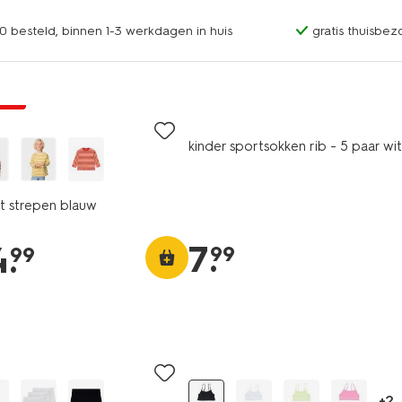
0 besteld, binnen 1-3 werkdagen in huis
gratis thuisbez
jsd
5 paar
kinder sportsokken rib - 5 paar wit
rt strepen blauw
7
.
4
.
99
99
2 stuks
+2