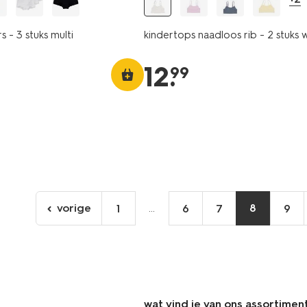
 - 3 stuks multi
kindertops naadloos rib - 2 stuks w
12
.
99
vorige
...
8
1
6
7
9
ga
naar
de
vorige
pagina
wat vind je van ons assortimen