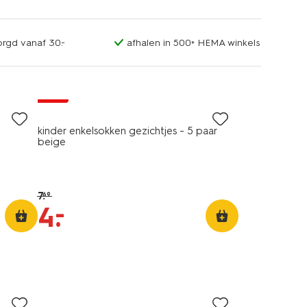
orgd vanaf 30.-
afhalen in 500+ HEMA winkels
5 paar
sale
kinder enkelsokken gezichtjes - 5 paar
beige
7
.
69
–
4
.
3 stuks