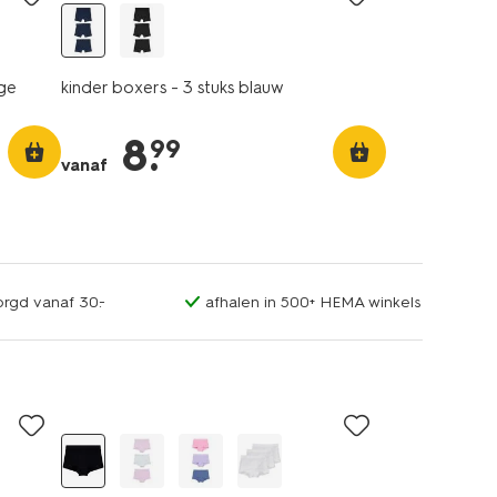
nge
kinder boxers - 3 stuks blauw
8
.
99
vanaf
orgd vanaf 30.-
afhalen in 500+ HEMA winkels
3 stuks