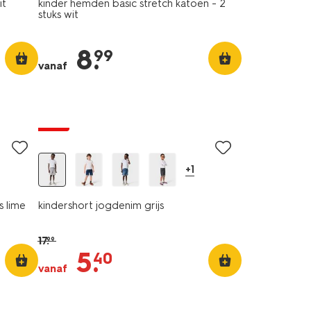
it
kinder hemden basic stretch katoen - 2
stuks wit
8
.
99
vanaf
sale
+1
s lime
kindershort jogdenim grijs
17
.
99
5
.
40
vanaf