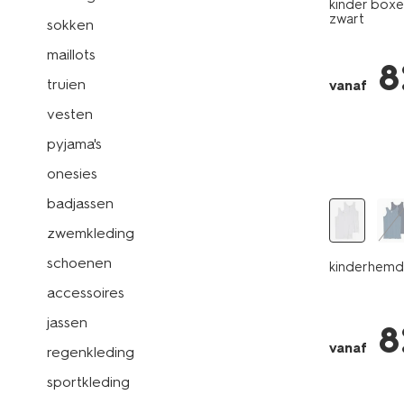
kinder boxer
zwart
sokken
maillots
8
truien
vanaf
vesten
pyjama's
2 stuks
onesies
badjassen
zwemkleding
schoenen
kinderhemde
accessoires
jassen
8
vanaf
regenkleding
sportkleding