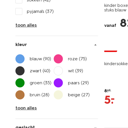
kinder boxer
stuks blauw
pyjama's
(37)
8
toon alles
vanaf
5 paar
kleur
sale
blauw
(90)
roze
(75)
kindersokke
zwart
(40)
wit
(39)
groen
(35)
paars
(29)
8
.
69
bruin
(28)
beige
(27)
–
5
.
toon alles
geslacht