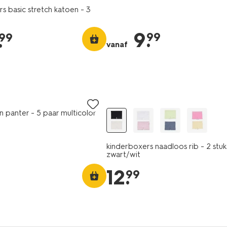
s basic stretch katoen - 3
9
.
.
99
99
vanaf
2 stuks
n panter - 5 paar multicolor
kinderboxers naadloos rib - 2 stuk
zwart/wit
12
.
99