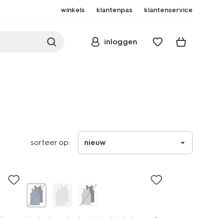
winkels
klantenpas
klantenservice
inloggen
sorteer op:
nieuw
2 stuks