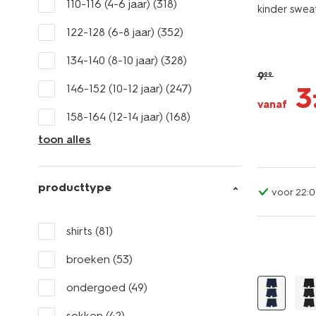
110-116 (4-6 jaar)
(318)
kinder swea
122-128 (6-8 jaar)
(352)
134-140 (8-10 jaar)
(328)
9
.
99
3
146-152 (10-12 jaar)
(247)
vanaf
158-164 (12-14 jaar)
(168)
toon alles
producttype
voor 22:0
shirts
(81)
3 stuks
broeken
(53)
ondergoed
(49)
sokken
(42)