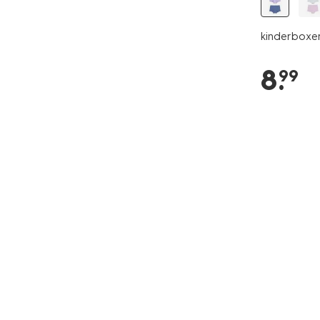
kinderboxers
8
.
99