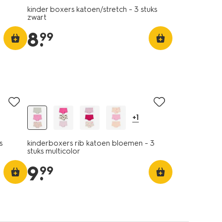
kinder boxers katoen/stretch - 3 stuks
zwart
8
.
99
3 stuks
+1
s
kinderboxers rib katoen bloemen - 3
stuks multicolor
9
.
99