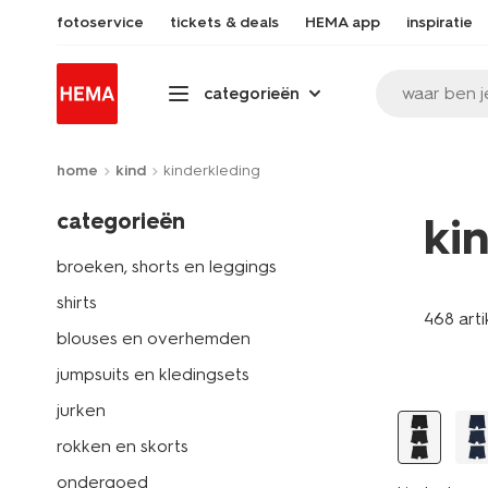
fotoservice
tickets & deals
HEMA app
inspiratie
waar ben j
categorieën
home
kind
kinderkleding
categorieën
ki
broeken, shorts en leggings
shirts
468 arti
blouses en overhemden
3 stuks
jumpsuits en kledingsets
jurken
rokken en skorts
ondergoed