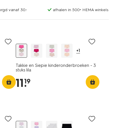
orgd vanaf 30.-
afhalen in 500+ HEMA winkels
3 stuks
+1
Takkie en Siepie kinderonderbroeken - 3
stuks lila
11
.
19
3 stuks