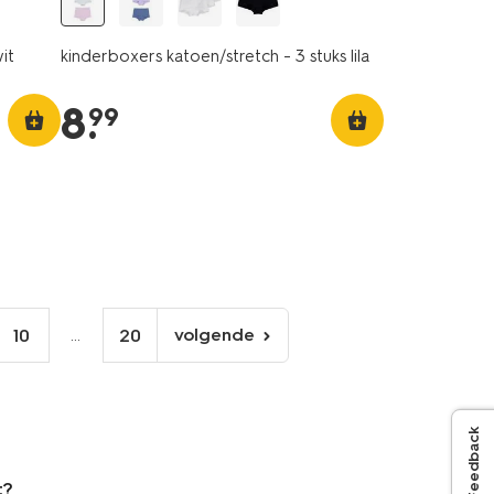
it
kinderboxers katoen/stretch - 3 stuks lila
8
.
99
...
volgende
10
20
volgende
pagina
Feedback
t?