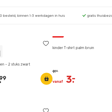
0 besteld, binnen 1-3 werkdagen in huis
gratis thuisbez
sale
kinder T-shirt palm bruin
n - 2 stuks zwart
9
.
99
–
3
.
.
99
vanaf
2 stuks