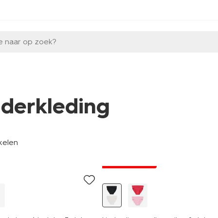
e naar op zoek?
nderkleding
kelen
2 stuks
laag geprijsd