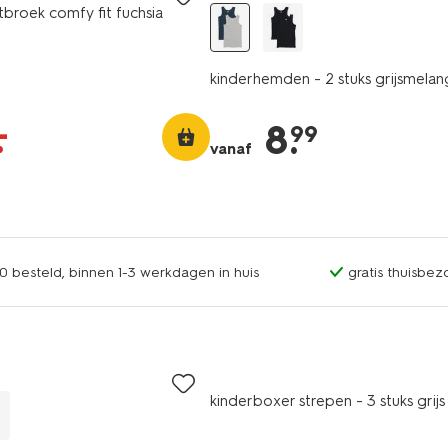
tbroek comfy fit fuchsia
kinderhemden - 2 stuks grijsmela
–
.
8
.
99
vanaf
0 besteld, binnen 1-3 werkdagen in huis
gratis thuisbez
3 stuks
kinderboxer strepen - 3 stuks grijs