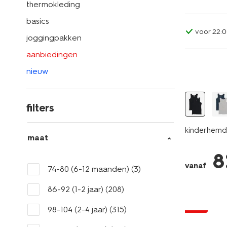
thermokleding
basics
voor 22:0
joggingpakken
aanbiedingen
2 stuks
nieuw
filters
kinderhemde
maat
8
vanaf
74-80 (6-12 maanden)
(3)
86-92 (1-2 jaar)
(208)
sale
98-104 (2-4 jaar)
(315)