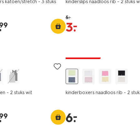
s katoen/stretch - 3 stuks
kinderslips naadloos rib - 2 stuks w
5
.
–
.
–
3
.
99
2 stuks
laag geprijsd
n - 2 stuks wit
kinderboxers naadloos rib - 2 stuk
–
.
6
.
99