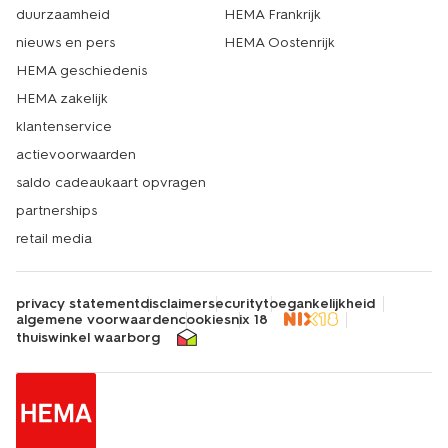
duurzaamheid
HEMA Frankrijk
nieuws en pers
HEMA Oostenrijk
HEMA geschiedenis
HEMA zakelijk
klantenservice
actievoorwaarden
saldo cadeaukaart opvragen
partnerships
retail media
privacy statement
disclaimer
security
toegankelijkheid
algemene voorwaarden
cookies
nix 18
thuiswinkel waarborg