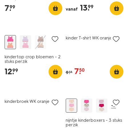
13
.
7
.
99
99
vanaf
2 stuks
sale
kinder T-shirt WK oranje
kindertop crop bloemen - 2
stuks perzik
7
.
12
.
50
99
9
.
59
3 stuks
sale
sale
kinderbroek WK oranje
+2
nijntje kinderboxers - 3 stuks
perzik