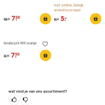
niet online, bekijk
winkelvoorraad
7
.
5
.
–
50
10
.
11
.
19
19
sale
kinderjurk WK oranje
7
.
50
11
.
39
wat vind je van ons assortiment?