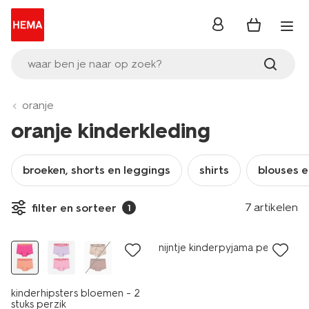
inloggen
waar ben je naar op zoek?
oranje
oranje kinderkleding
broeken, shorts en leggings
shirts
blouses 
7 artikelen
filter en sorteer
1
2 stuks
nijntje kinderpyjama perzik
kinderhipsters bloemen - 2
stuks perzik