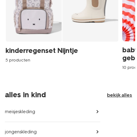
baby
kinderregenset Nijntje
geb
5 producten
10 pro
alles in kind
bekijk alles
meisjeskleding
jongenskleding