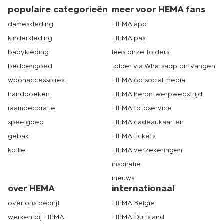
assortiment? Fijn! Klik je favoriete items in je
populaire categorieën
meer voor HEMA fans
winkelmandje en rond je bestelling af. Dan zorgen wij
ervoor dat je jouw bestelling zo snel mogelijk in handen
dameskleding
HEMA app
hebt. Heb je de oranje kleding voor je kind vandaag al
kinderkleding
HEMA pas
nodig? Of wil je de collectie in het echt bekijken? Kom
babykleding
lees onze folders
dan gezellig langs in de winkel. Daar hebben we een
mooie collectie oranje kinderkleding voor je klaarliggen.
beddengoed
folder via Whatsapp ontvangen
We hebben 500 winkels in heel Nederland. Grote kans
woonaccessoires
HEMA op social media
dat er een HEMA-winkel bij jou in de buurt zit! Echt
HEMA.
handdoeken
HEMA herontwerpwedstrijd
raamdecoratie
HEMA fotoservice
speelgoed
HEMA cadeaukaarten
gebak
HEMA tickets
koffie
HEMA verzekeringen
inspiratie
nieuws
over HEMA
internationaal
over ons bedrijf
HEMA België
werken bij HEMA
HEMA Duitsland