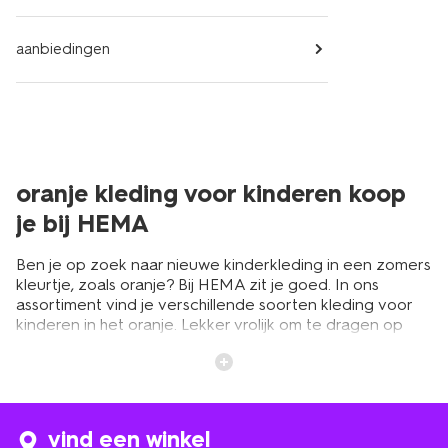
aanbiedingen
oranje kleding voor kinderen koop
je bij HEMA
Ben je op zoek naar nieuwe kinderkleding in een zomers
kleurtje, zoals oranje? Bij HEMA zit je goed. In ons
assortiment vind je verschillende soorten kleding voor
kinderen in het oranje. Lekker vrolijk om te dragen op
een warme lente- of zomerdag, maar ook op winterse
dagen. Juist dan kan je dag wel een vleugje extra kleur
gebruiken! We hebben kleding voor kinderen van 1 tot 14
jaar in ons assortiment. Daar zitten vast een paar leuke
items voor je tussen! Je vindt er van alles er nog wat: van
vind een winkel
oranje t-shirts en truien tot broeken en zwemkleding. De