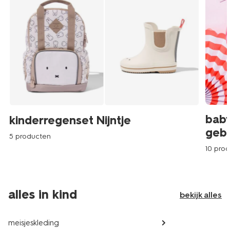
baby
kinderregenset Nijntje
geb
5 producten
10 pro
alles in kind
bekijk alles
meisjeskleding