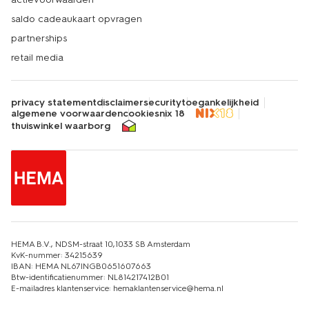
saldo cadeaukaart opvragen
partnerships
retail media
privacy statement
disclaimer
security
toegankelijkheid
algemene voorwaarden
cookies
nix 18
thuiswinkel waarborg
HEMA B.V., NDSM-straat 10,1033 SB Amsterdam
KvK-nummer: 34215639
IBAN: HEMA NL67INGB0651607663
Btw-identificatienummer: NL814217412B01
E-mailadres klantenservice: hemaklantenservice@hema.nl