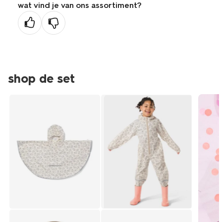
wat vind je van ons assortiment?
vorige
pagina
shop de set