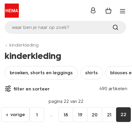
inloggen
waar ben je naar op zoek?
kinderkleding
kinderkleding
broeken, shorts en leggings
shirts
blouses 
490 artikelen
filter en sorteer
pagina 22 van 22
vorige
...
22
1
18
19
20
21
ga
naar
de