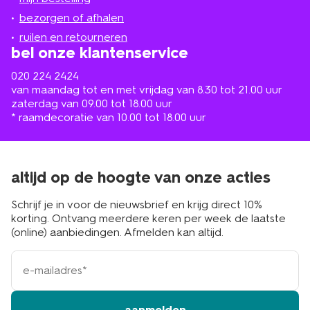
in
de
bezorgen of afhalen
buurt
ruilen en retourneren
bel onze klantenservice
020 224 2424
van maandag tot en met vrijdag van 8.30 tot 21.00 uur
zaterdag van 09.00 tot 18.00 uur
* raamdecoratie van 10.00 tot 18.00 uur
altijd op de hoogte van onze acties
Schrijf je in voor de nieuwsbrief en krijg direct 10%
korting. Ontvang meerdere keren per week de laatste
(online) aanbiedingen. Afmelden kan altijd.
e-
mailadres
aanmelden