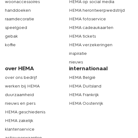
woonaccessoires
HEMA op social media
handdoeken
HEMA herontwerpwedstrijd
raamdecoratie
HEMA fotoservice
speelgoed
HEMA cadeaukaarten
gebak
HEMA tickets
koffie
HEMA verzekeringen
inspiratie
nieuws
over HEMA
internationaal
over ons bedrijf
HEMA België
werken bij HEMA
HEMA Duitsland
duurzaamheid
HEMA Frankrijk
nieuws en pers
HEMA Oostenrijk
HEMA geschiedenis
HEMA zakelijk
klantenservice
actievoorwaarden