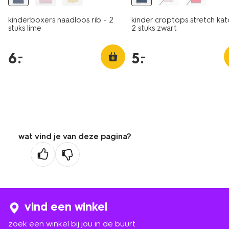
kinderboxers naadloos rib - 2
kinder croptops stretch kat
stuks lime
2 stuks zwart
6
.
5
.
–
–
wat vind je van deze pagina?
vind een winkel
zoek een winkel bij jou in de buurt