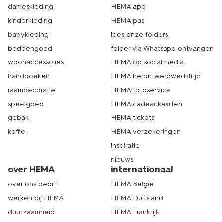
dameskleding
HEMA app
kinderkleding
HEMA pas
babykleding
lees onze folders
beddengoed
folder via Whatsapp ontvangen
woonaccessoires
HEMA op social media
handdoeken
HEMA herontwerpwedstrijd
raamdecoratie
HEMA fotoservice
speelgoed
HEMA cadeaukaarten
gebak
HEMA tickets
koffie
HEMA verzekeringen
inspiratie
nieuws
over HEMA
internationaal
over ons bedrijf
HEMA België
werken bij HEMA
HEMA Duitsland
duurzaamheid
HEMA Frankrijk