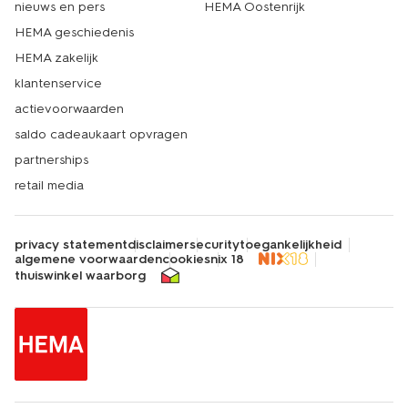
nieuws en pers
HEMA Oostenrijk
HEMA geschiedenis
HEMA zakelijk
klantenservice
actievoorwaarden
saldo cadeaukaart opvragen
partnerships
retail media
privacy statement
disclaimer
security
toegankelijkheid
algemene voorwaarden
cookies
nix 18
thuiswinkel waarborg