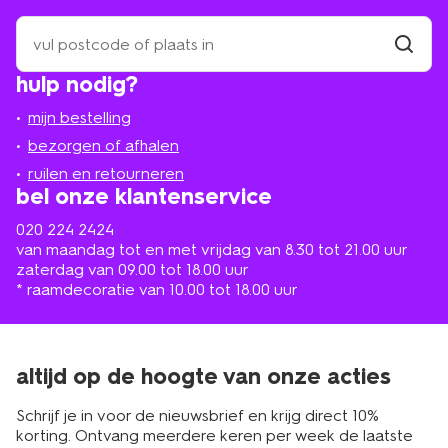
zoek
een
winkel
vind
hulp nodig?
winkel
bij
jou
mijn bestelling
in
de
bezorgen of afhalen
buurt
ruilen en retourneren
bel onze klantenservice
020 224 2424
van maandag tot en met vrijdag van 8.30 tot 21.00 uur
zaterdag van 09.00 tot 18.00 uur
* raamdecoratie van 10.00 tot 18.00 uur
altijd op de hoogte van onze acties
Schrijf je in voor de nieuwsbrief en krijg direct 10%
korting. Ontvang meerdere keren per week de laatste