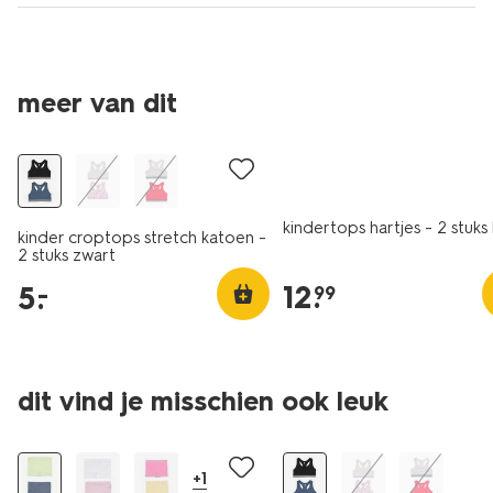
2 stuks
meer van dit
laag geprijsd
nieuw
kindertops hartjes - 2 stuks
kinder croptops stretch katoen -
2 stuks zwart
12
.
5
.
–
99
2 stuks
2 stuks
dit vind je misschien ook leuk
laag geprijsd
laag geprijsd
+1