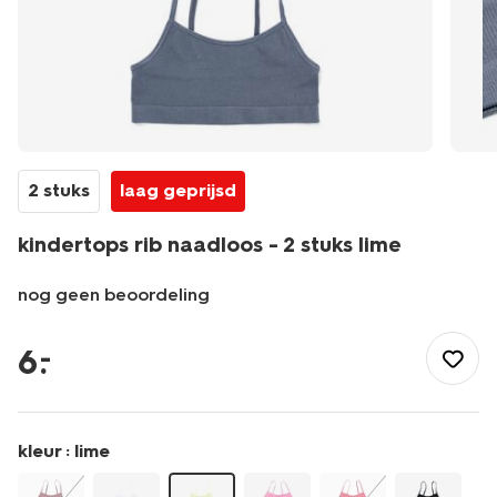
2 stuks
laag geprijsd
kindertops rib naadloos - 2 stuks lime
nog geen beoordeling
/kind/meisjeskleding/meisjes-
ondergoed/hemden/kindertops-
6
.
–
rib-
naadloos-
-
-2-
kleur :
lime
stuks-
lime-