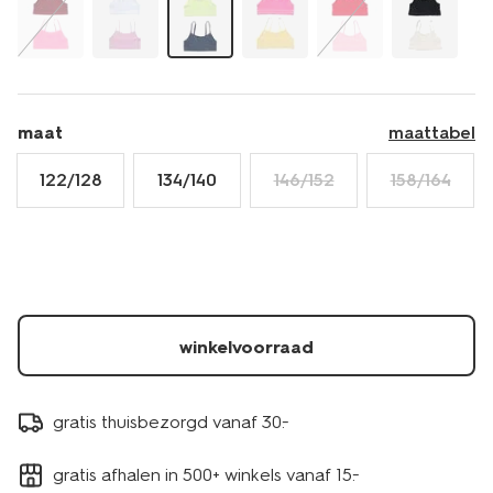
19307370LIME.html
maat
maattabel
122/128
134/140
146/152
158/164
winkelvoorraad
gratis thuisbezorgd vanaf 30.-
gratis afhalen in 500+ winkels vanaf 15.-