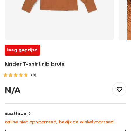
laag geprijsd
kinder T-shirt rib bruin
(8)
/kind/meisjeskleding/meisjes-
tops-
N/A
shirts-
blouses/kinder-
t-
shirt-
maattabel
rib-
online niet op voorraad, bekijk de winkelvoorraad
bruin-
30815215BROWN.html