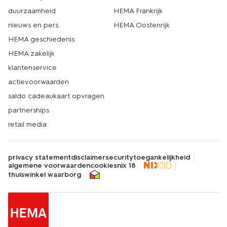
duurzaamheid
HEMA Frankrijk
nieuws en pers
HEMA Oostenrijk
HEMA geschiedenis
HEMA zakelijk
klantenservice
actievoorwaarden
saldo cadeaukaart opvragen
partnerships
retail media
privacy statement
disclaimer
security
toegankelijkheid
algemene voorwaarden
cookies
nix 18
thuiswinkel waarborg