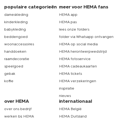
populaire categorieën
meer voor HEMA fans
dameskleding
HEMA app
kinderkleding
HEMA pas
babykleding
lees onze folders
beddengoed
folder via Whatsapp ontvangen
woonaccessoires
HEMA op social media
handdoeken
HEMA herontwerpwedstrijd
raamdecoratie
HEMA fotoservice
speelgoed
HEMA cadeaukaarten
gebak
HEMA tickets
koffie
HEMA verzekeringen
inspiratie
nieuws
over HEMA
internationaal
over ons bedrijf
HEMA België
werken bij HEMA
HEMA Duitsland