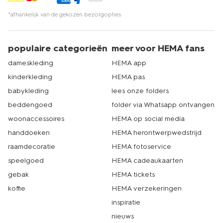
*afhankelijk van de gekozen bezorgopties
populaire categorieën
meer voor HEMA fans
dameskleding
HEMA app
kinderkleding
HEMA pas
babykleding
lees onze folders
beddengoed
folder via Whatsapp ontvangen
woonaccessoires
HEMA op social media
handdoeken
HEMA herontwerpwedstrijd
raamdecoratie
HEMA fotoservice
speelgoed
HEMA cadeaukaarten
gebak
HEMA tickets
koffie
HEMA verzekeringen
inspiratie
nieuws