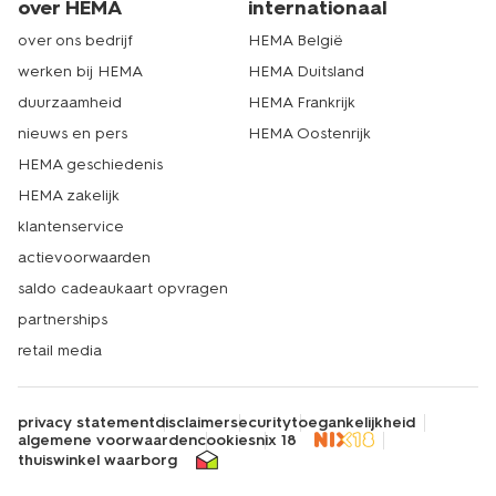
over HEMA
internationaal
over ons bedrijf
HEMA België
werken bij HEMA
HEMA Duitsland
duurzaamheid
HEMA Frankrijk
nieuws en pers
HEMA Oostenrijk
HEMA geschiedenis
HEMA zakelijk
klantenservice
actievoorwaarden
saldo cadeaukaart opvragen
partnerships
retail media
privacy statement
disclaimer
security
toegankelijkheid
algemene voorwaarden
cookies
nix 18
thuiswinkel waarborg