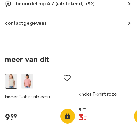
beoordeling: 4.7 (uitstekend)
(39)
contactgegevens
meer van dit
nieuw
sale
kinder T-shirt roze
kinder T-shirt rib ecru
9
.
99
9
.
3
.
–
99