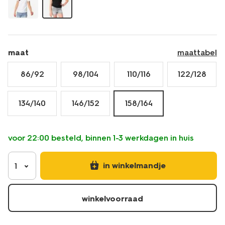
-2-
stuks-
30835776.html
maat
maattabel
86/92
98/104
110/116
122/128
134/140
146/152
158/164
voor 22:00 besteld, binnen 1-3 werkdagen in huis
in winkelmandje
1
winkelvoorraad