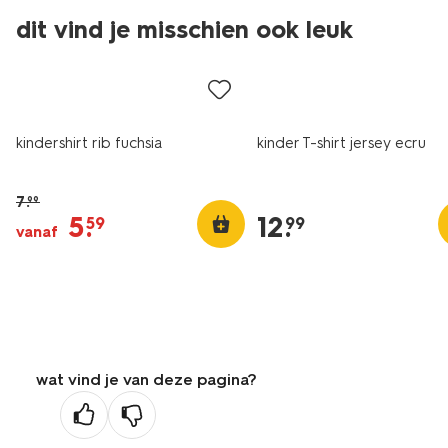
dit vind je misschien ook leuk
sale
nieuw
kindershirt rib fuchsia
kinder T-shirt jersey ecru
7
.
99
5
.
12
.
59
99
vanaf
wat vind je van deze pagina?