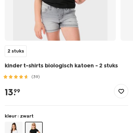
2 stuks
kinder t-shirts biologisch katoen - 2 stuks
(39)
/kind/meisjeskleding/meisjes-
tops-
13
.
99
shirts-
blouses/kinder-
t-
shirts-
kleur :
zwart
biologisch-
katoen-
-