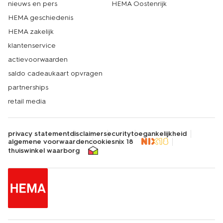
nieuws en pers
HEMA Oostenrijk
HEMA geschiedenis
HEMA zakelijk
klantenservice
actievoorwaarden
saldo cadeaukaart opvragen
partnerships
retail media
privacy statement
disclaimer
security
toegankelijkheid
algemene voorwaarden
cookies
nix 18
thuiswinkel waarborg