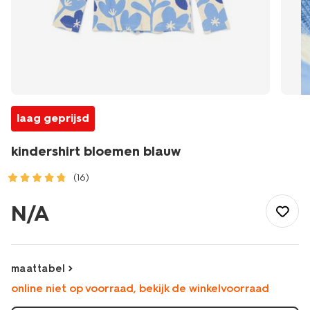
laag geprijsd
kindershirt bloemen blauw
(16)
/kind/meisjeskleding/meisjes-
tops-
N/A
shirts-
blouses/kindershirt-
bloemen-
blauw-
maattabel
30858821BLUE.html
online niet op voorraad, bekijk de winkelvoorraad