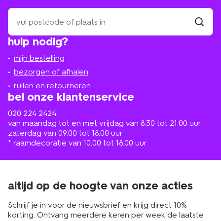
zoek
een
winkel
vind
hulp nodig?
winkel
bij
jou
mijn bestelling
in
de
bezorgen of afhalen
buurt
ruilen en retourneren
bel onze klantenservice
020 224 2424
van maandag tot en met vrijdag van 8.30 tot 21.00 uur
zaterdag van 09.00 tot 18.00 uur
* raamdecoratie van 10.00 tot 18.00 uur
altijd op de hoogte van onze acties
Schrijf je in voor de nieuwsbrief en krijg direct 10%
korting. Ontvang meerdere keren per week de laatste