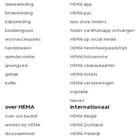
dameskleding
HEMA app
kinderkleding
HEMA pas
babykleding
lees onze folders
beddengoed
folder via Whatsapp ontvangen
woonaccessoires
HEMA op social media
handdoeken
HEMA herontwerpwedstrijd
raamdecoratie
HEMA fotoservice
speelgoed
HEMA cadeaukaarten
gebak
HEMA tickets
koffie
HEMA verzekeringen
inspiratie
nieuws
over HEMA
internationaal
over ons bedrijf
HEMA België
werken bij HEMA
HEMA Duitsland
duurzaamheid
HEMA Frankrijk