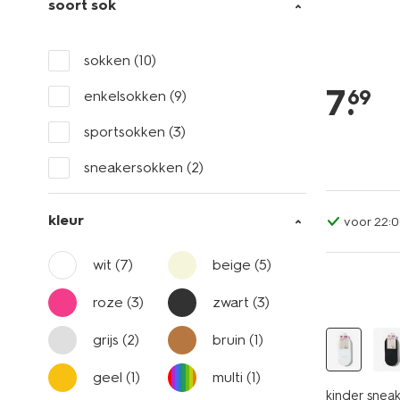
soort sok
sokken
(10)
7
.
69
enkelsokken
(9)
sportsokken
(3)
sneakersokken
(2)
kleur
voor 22:0
wit
(7)
beige
(5)
5 paar
roze
(3)
zwart
(3)
grijs
(2)
bruin
(1)
geel
(1)
multi
(1)
kinder snea