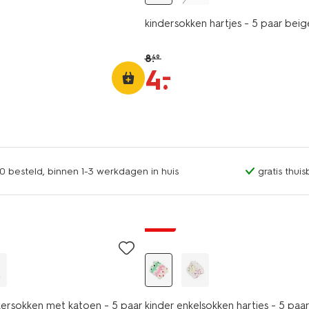
kindersokken hartjes - 5 paar beig
8
.
49
–
4
.
0 besteld, binnen 1-3 werkdagen in huis
gratis thui
5 paar
sale
kersokken met katoen - 5 paar
kinder enkelsokken hartjes - 5 paa