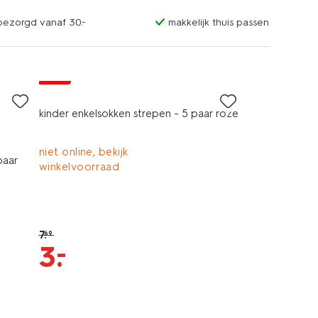
sbezorgd vanaf 30.-
makkelijk thuis passen
5 paar
sale
kinder enkelsokken strepen - 5 paar roze
niet online, bekijk
paar
winkelvoorraad
7
.
69
–
3
.