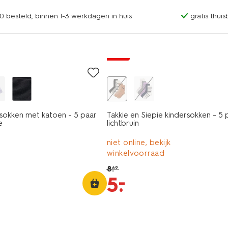
0 besteld, binnen 1-3 werkdagen in huis
gratis thui
5 paar
sale
lsokken met katoen - 5 paar
Takkie en Siepie kindersokken - 5 
e
lichtbruin
niet online, bekijk
winkelvoorraad
8
.
69
–
5
.