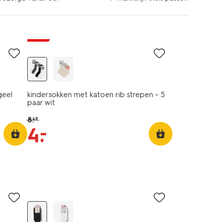
5 paar
sale
geel
kindersokken met katoen rib strepen - 5
paar wit
8
.
49
–
4
.
5 paar