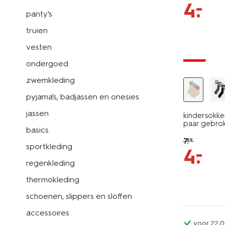
–
4
.
panty's
truien
5 paar
vesten
sale
ondergoed
zwemkleding
pyjama's, badjassen en onesies
jassen
kindersokke
paar gebrok
basics
7
.
99
sportkleding
–
4
.
regenkleding
thermokleding
schoenen, slippers en sloffen
accessoires
voor 22:0