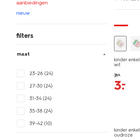
aanbiedingen
5 paar
nieuw
sale
filters
maat
kinder enke
wit
23-26
(24)
7
.
69
–
3
.
27-30
(24)
31-34
(24)
35-38
(24)
5 paar
39-42
(10)
kinder enke
oudroze