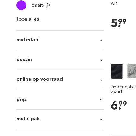
wit
paars
(1)
5
.
toon alles
99
materiaal
5 paar
dessin
online op voorraad
kinder enke
zwart
prijs
6
.
99
multi-pak