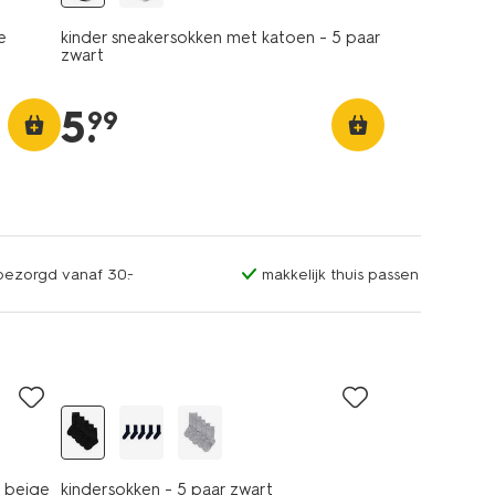
e
kinder sneakersokken met katoen - 5 paar
zwart
5
.
99
sbezorgd vanaf 30.-
makkelijk thuis passen
5 paar
r beige
kindersokken - 5 paar zwart