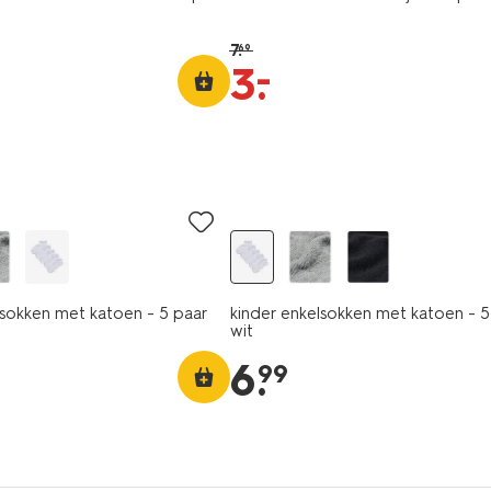
7
.
69
–
3
.
5 paar
lsokken met katoen - 5 paar
kinder enkelsokken met katoen - 5
wit
6
.
99