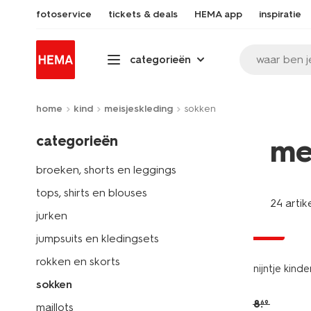
fotoservice
tickets & deals
HEMA app
inspiratie
waar ben j
categorieën
home
kind
meisjeskleding
sokken
categorieën
me
broeken, shorts en leggings
tops, shirts en blouses
24 artik
nieuw
jurken
sale
jumpsuits en kledingsets
rokken en skorts
nijntje kind
sokken
8
.
69
maillots