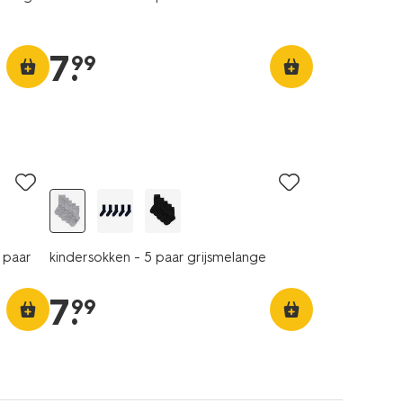
7
.
99
5 paar
 paar
kindersokken - 5 paar grijsmelange
7
.
99