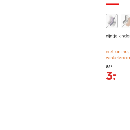
sale
nijntje kind
niet online,
winkelvoor
8
.
69
–
3
.