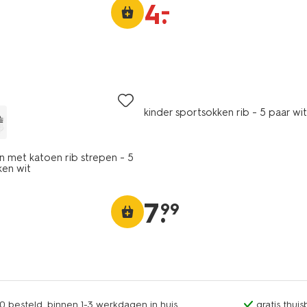
–
4
.
5 paar
kinder sportsokken rib - 5 paar wit
n met katoen rib strepen - 5
en wit
7
.
99
0 besteld, binnen 1-3 werkdagen in huis
gratis thui