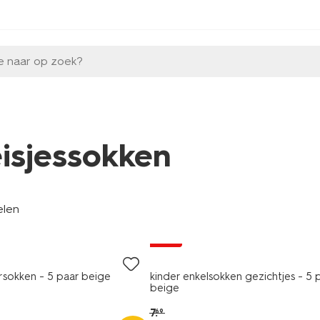
e naar op zoek?
isjessokken
elen
5 paar
sale
ersokken - 5 paar beige
kinder enkelsokken gezichtjes - 5 
beige
7
.
69