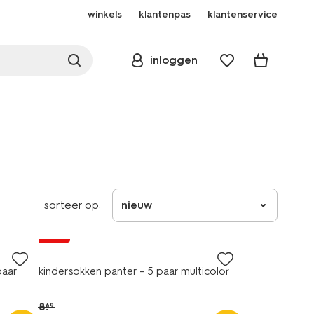
winkels
klantenpas
klantenservice
inloggen
sorteer op:
nieuw
5 paar
sale
paar
kindersokken panter - 5 paar multicolor
8
.
69