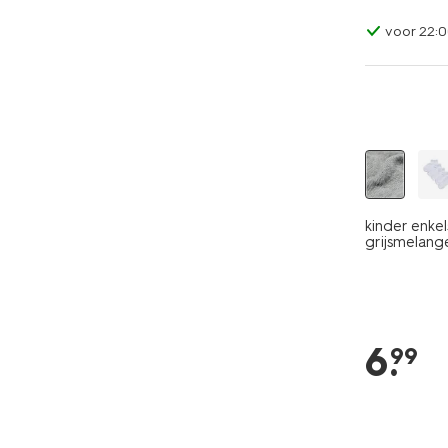
voor 22:0
5 paar
kinder enke
grijsmelang
6
.
99
5 paar