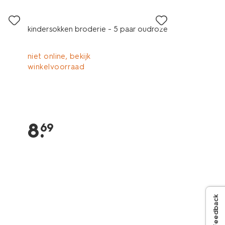
5 paar
kindersokken broderie - 5 paar oudroze
niet online, bekijk
winkelvoorraad
8
.
69
Feedback