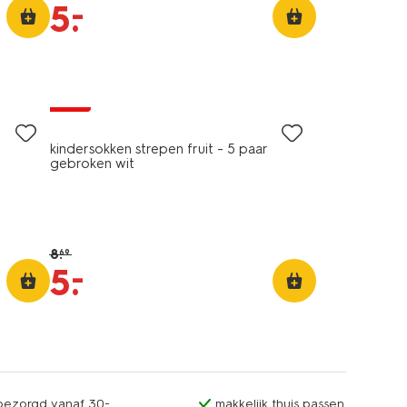
–
5
.
5 paar
sale
kindersokken strepen fruit - 5 paar
gebroken wit
8
.
69
–
5
.
sbezorgd vanaf 30.-
makkelijk thuis passen